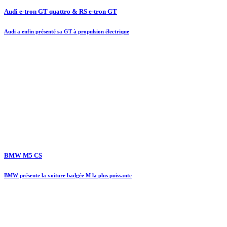
Audi e-tron GT quattro & RS e-tron GT
Audi a enfin présenté sa GT à propulsion électrique
BMW M5 CS
BMW présente la voiture badgée M la plus puissante