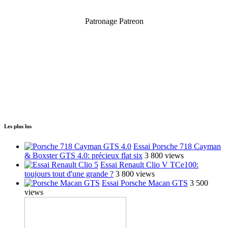
Patronage Patreon
Les plus lus
Essai Porsche 718 Cayman
& Boxster GTS 4.0: précieux flat six
3 800 views
Essai Renault Clio V TCe100:
toujours tout d'une grande ?
3 800 views
Essai Porsche Macan GTS
3 500
views