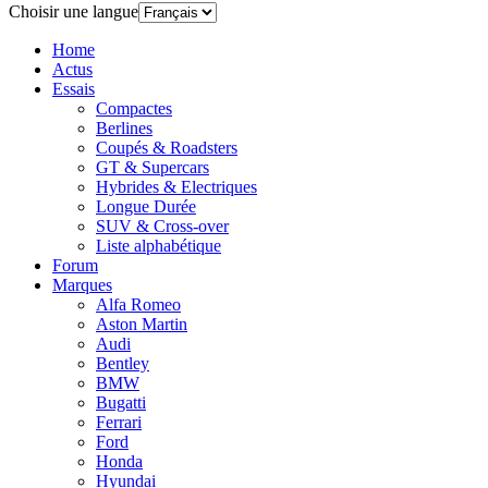
Choisir une langue
Home
Actus
Essais
Compactes
Berlines
Coupés & Roadsters
GT & Supercars
Hybrides & Electriques
Longue Durée
SUV & Cross-over
Liste alphabétique
Forum
Marques​
Alfa Romeo
Aston Martin
Audi
Bentley
BMW
Bugatti
Ferrari
Ford
Honda
Hyundai