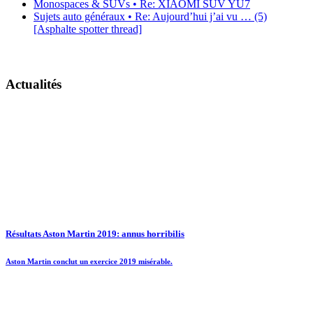
Monospaces & SUVs • Re: XIAOMI SUV YU7
Sujets auto généraux • Re: Aujourd’hui j’ai vu … (5)
[Asphalte spotter thread]
Actualités
Résultats Aston Martin 2019: annus horribilis
Aston Martin conclut un exercice 2019 misérable.