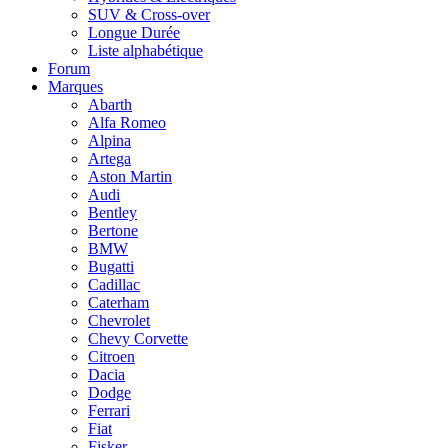
SUV & Cross-over
Longue Durée
Liste alphabétique
Forum
Marques​
Abarth
Alfa Romeo
Alpina
Artega
Aston Martin
Audi
Bentley
Bertone
BMW
Bugatti
Cadillac
Caterham
Chevrolet
Chevy Corvette
Citroen
Dacia
Dodge
Ferrari
Fiat
Fisker