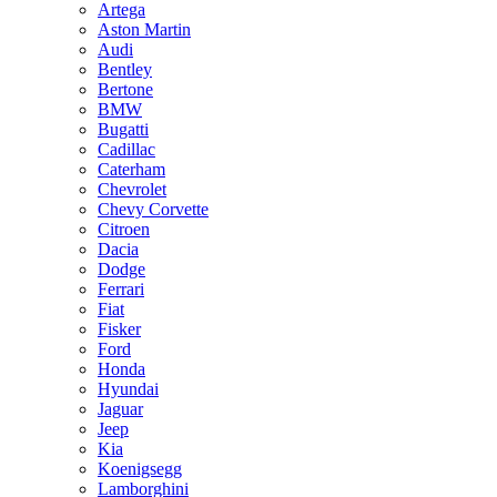
Artega
Aston Martin
Audi
Bentley
Bertone
BMW
Bugatti
Cadillac
Caterham
Chevrolet
Chevy Corvette
Citroen
Dacia
Dodge
Ferrari
Fiat
Fisker
Ford
Honda
Hyundai
Jaguar
Jeep
Kia
Koenigsegg
Lamborghini