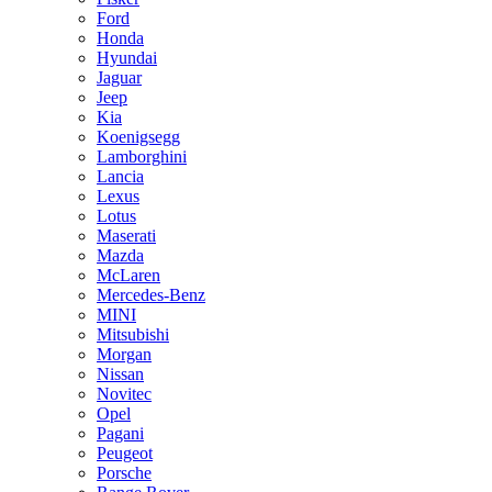
Ford
Honda
Hyundai
Jaguar
Jeep
Kia
Koenigsegg
Lamborghini
Lancia
Lexus
Lotus
Maserati
Mazda
McLaren
Mercedes-Benz
MINI
Mitsubishi
Morgan
Nissan
Novitec
Opel
Pagani
Peugeot
Porsche