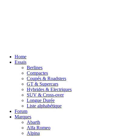
Home
Essais
Berlines
Compactes
Coupés & Roadsters
GT & Supercars
Hybrides & Electriques
SUV & Cross-over
Longue Durée
Liste alphabétique
Forum
Marques​
Abarth
Alfa Romeo
Alpina