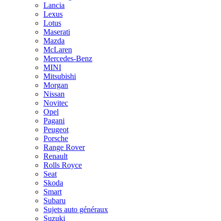
Lancia
Lexus
Lotus
Maserati
Mazda
McLaren
Mercedes-Benz
MINI
Mitsubishi
Morgan
Nissan
Novitec
Opel
Pagani
Peugeot
Porsche
Range Rover
Renault
Rolls Royce
Seat
Skoda
Smart
Subaru
Sujets auto généraux
Suzuki