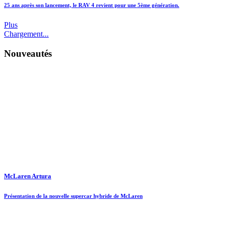
25 ans après son lancement, le RAV 4 revient pour une 5ème génération.
Plus
Chargement...
Nouveautés
McLaren Artura
Présentation de la nouvelle supercar hybride de McLaren