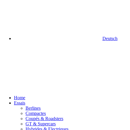
Deutsch
Home
Essais
Berlines
Compactes
Coupés & Roadsters
GT & Supercars
Hybrides & Electriques