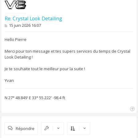
Re: Crystal Look Detailing
M
15 juin 2026 16:07
e
s
s
Hello Pierre
a
g
Merci pour ton message et tes supers services du temps de Crystal
e
Look Detailing !
Je te souhaite tout le meilleur pour la suite !
Yvan
N 27° 48.849' E 33° 55.222' -98.4 ft
H
a
u
Répondre
t