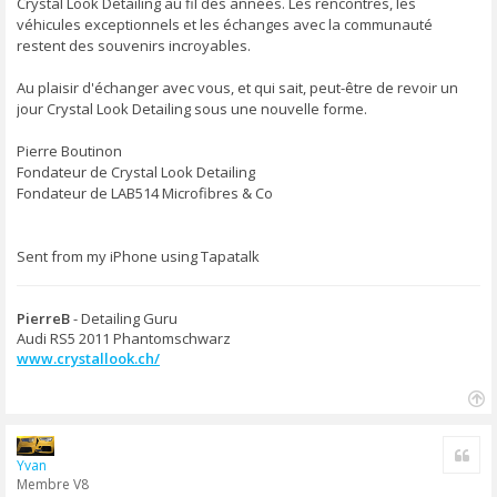
Crystal Look Detailing au fil des années. Les rencontres, les
véhicules exceptionnels et les échanges avec la communauté
restent des souvenirs incroyables.
Au plaisir d'échanger avec vous, et qui sait, peut-être de revoir un
jour Crystal Look Detailing sous une nouvelle forme.
Pierre Boutinon
Fondateur de Crystal Look Detailing
Fondateur de LAB514 Microfibres & Co
Sent from my iPhone using Tapatalk
PierreB
- Detailing Guru
Audi RS5 2011 Phantomschwarz
www.crystallook.ch/
H
a
Cite
u
Yvan
t
Membre V8