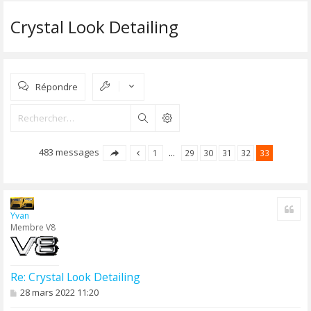
Crystal Look Detailing
Répondre
Rechercher
483 messages
1
…
29
30
31
32
33
Cite
Yvan
Membre V8
Re: Crystal Look Detailing
M
28 mars 2022 11:20
e