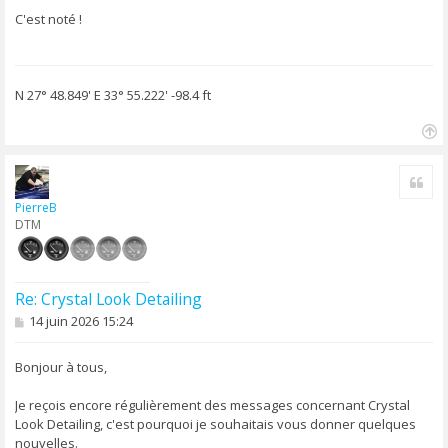
s
s
C'est noté !
a
g
e
N 27° 48.849' E 33° 55.222' -98.4 ft
H
a
Cite
u
t
PierreB
DTM
Re: Crystal Look Detailing
M
14 juin 2026 15:24
e
s
s
Bonjour à tous,
a
g
Je reçois encore régulièrement des messages concernant Crystal
e
Look Detailing, c'est pourquoi je souhaitais vous donner quelques
nouvelles.