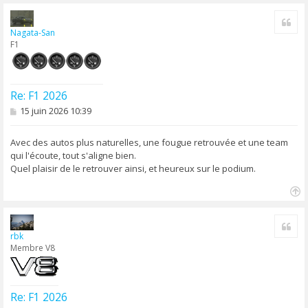
a
Cite
u
Nagata-San
t
F1
Re: F1 2026
M
15 juin 2026 10:39
e
s
s
Avec des autos plus naturelles, une fougue retrouvée et une team
a
qui l'écoute, tout s'aligne bien.
g
Quel plaisir de le retrouver ainsi, et heureux sur le podium.
e
H
a
Cite
u
rbk
t
Membre V8
Re: F1 2026