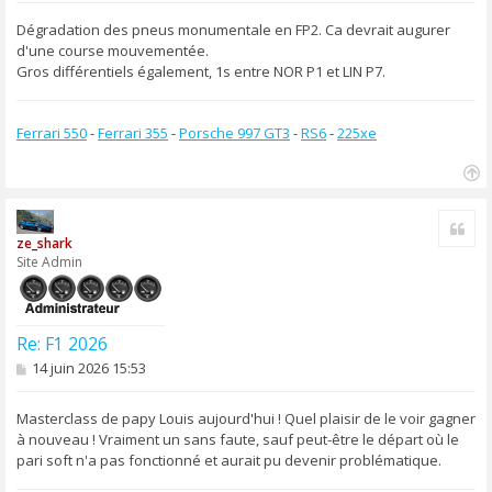
s
s
Dégradation des pneus monumentale en FP2. Ca devrait augurer
a
d'une course mouvementée.
g
Gros différentiels également, 1s entre NOR P1 et LIN P7.
e
Ferrari 550
-
Ferrari 355
-
Porsche 997 GT3
-
RS6
-
225xe
H
a
Cite
u
ze_shark
t
Site Admin
Re: F1 2026
M
14 juin 2026 15:53
e
s
s
Masterclass de papy Louis aujourd'hui ! Quel plaisir de le voir gagner
a
à nouveau ! Vraiment un sans faute, sauf peut-être le départ où le
g
pari soft n'a pas fonctionné et aurait pu devenir problématique.
e