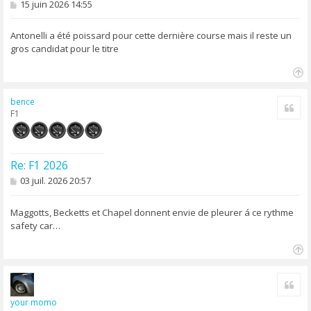
M
15 juin 2026 14:55
e
s
s
Antonelli a été poissard pour cette dernière course mais il reste un
a
gros candidat pour le titre
g
e
H
a
bence
Cite
u
F1
t
Re: F1 2026
M
03 juil. 2026 20:57
e
s
s
Maggotts, Becketts et Chapel donnent envie de pleurer á ce rythme
a
safety car…
g
e
H
a
Cite
u
t
your momo