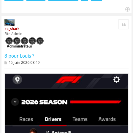
H
a
Cite
u
ze_shark
t
Site Admin
8 pour Louis ?
M
15 juin 2026 08:49
e
s
s
a
g
e