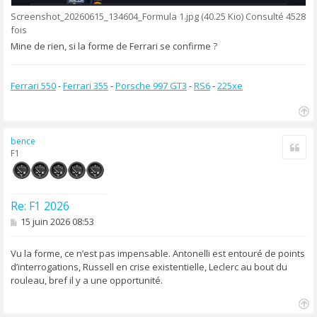
Screenshot_20260615_134604_Formula 1.jpg (40.25 Kio) Consulté 4528
fois
Mine de rien, si la forme de Ferrari se confirme ?
Ferrari 550
-
Ferrari 355
-
Porsche 997 GT3
-
RS6
-
225xe
H
a
bence
Cite
u
F1
t
Re: F1 2026
M
15 juin 2026 08:53
e
s
s
Vu la forme, ce n’est pas impensable. Antonelli est entouré de points
a
d’interrogations, Russell en crise existentielle, Leclerc au bout du
g
rouleau, bref il y a une opportunité.
e
H