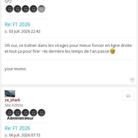
GP2
Re: F1 2026
M
03 juil. 2026 22:42
e
s
s
Oh oui, se traîner dans les virages pour mieux foncer en ligne droite
a
et tout ça pour finir ~4s derrière les temps de l'an passé
g
e
your momo
H
a
Cite
u
ze_shark
t
Site Admin
Re: F1 2026
M
06 juil. 2026 07:15