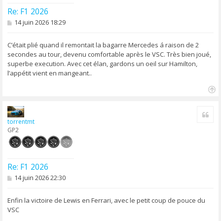
Re: F1 2026
M
14 juin 2026 18:29
e
s
s
C’était plié quand il remontait la bagarre Mercedes á raison de 2
a
secondes au tour, devenu comfortable après le VSC. Très bien joué,
g
superbe execution. Avec cet élan, gardons un oeil sur Hamilton,
e
l’appétit vient en mangeant..
H
a
Cite
u
torrentmt
t
GP2
Re: F1 2026
M
14 juin 2026 22:30
e
s
s
Enfin la victoire de Lewis en Ferrari, avec le petit coup de pouce du
a
VSC
g