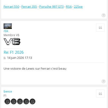
Ferrari 550
-
Ferrari 355
-
Porsche 997 GT3
-
RS6
-
225xe
H
a
Cite
u
rbk
t
Membre V8
Re: F1 2026
M
14 juin 2026 17:13
e
s
s
Une victoire de Lewis sur Ferrari c'est beau
a
g
e
H
a
bence
Cite
u
F1
t