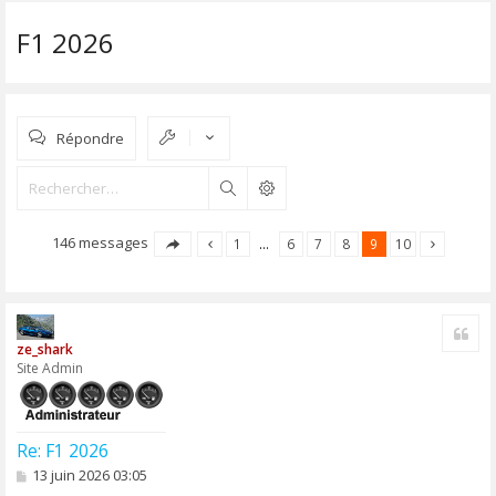
F1 2026
Répondre
Rechercher
146 messages
1
…
6
7
8
9
10
Cite
ze_shark
Site Admin
Re: F1 2026
M
13 juin 2026 03:05
e