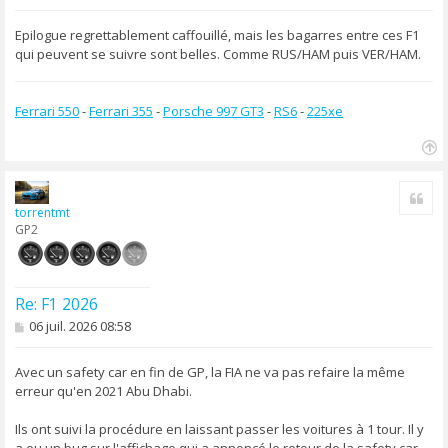
e
s
s
Epilogue regrettablement caffouillé, mais les bagarres entre ces F1
a
qui peuvent se suivre sont belles. Comme RUS/HAM puis VER/HAM.
g
e
Ferrari 550
-
Ferrari 355
-
Porsche 997 GT3
-
RS6
-
225xe
H
a
Cite
u
torrentmt
t
GP2
Re: F1 2026
M
06 juil. 2026 08:58
e
s
s
Avec un safety car en fin de GP, la FIA ne va pas refaire la même
a
erreur qu'en 2021 Abu Dhabi.
g
e
Ils ont suivi la procédure en laissant passer les voitures à 1 tour. Il y
a eu un bug sur l'affichage qui a annoncé le retour de la safety car