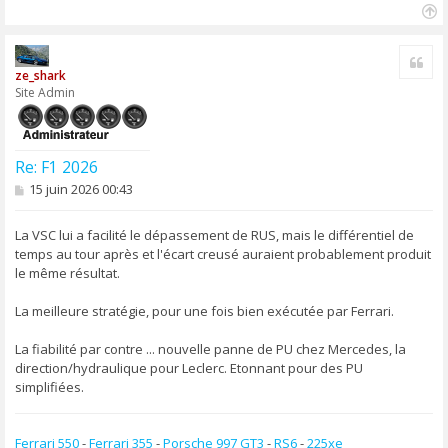
e
H
a
Cite
u
ze_shark
t
Site Admin
Re: F1 2026
M
15 juin 2026 00:43
e
s
s
La VSC lui a facilité le dépassement de RUS, mais le différentiel de
a
temps au tour après et l'écart creusé auraient probablement produit
g
le même résultat.
e
La meilleure stratégie, pour une fois bien exécutée par Ferrari.
La fiabilité par contre ... nouvelle panne de PU chez Mercedes, la
direction/hydraulique pour Leclerc. Etonnant pour des PU
simplifiées.
Ferrari 550
-
Ferrari 355
-
Porsche 997 GT3
-
RS6
-
225xe