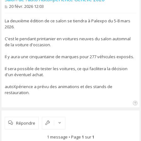
M
20 févr. 2026 12:03
e
s
s
La deuxième édition de ce salon se tiendra à Palexpo du 5-8 mars
a
2026.
g
e
C'est le pendant printanier en voitures neuves du salon automnal
de la voiture d'occasion.
Il y aura une cinquantaine de marques pour 277 véhicules exposés.
Il sera possible de tester les voitures, ce qui facilitera la décision
d'un éventuel achat.
autoXpérience a prévu des animations et des stands de
restauration.
H
a
u
Répondre
t
1 message • Page
1
sur
1