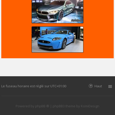
Le fuseau horaire est réglé sur
UTC+01:00
Haut
Powered by
phpBB ®
| phpBB3 theme by
KomiDesign