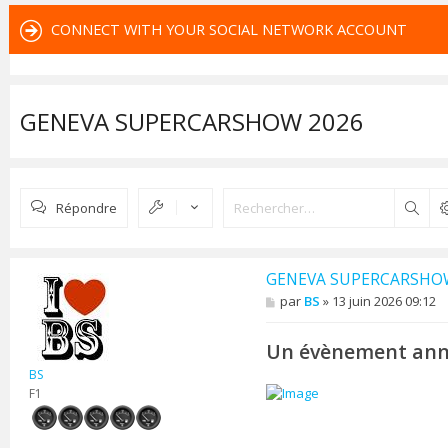
CONNECT WITH YOUR SOCIAL NETWORK ACCOUNT
GENEVA SUPERCARSHOW 2026
Répondre
Rech
GENEVA SUPERCARSHO
M
par
BS
»
13 juin 2026 09:12
e
s
s
Un évènement annu
a
BS
g
e
F1