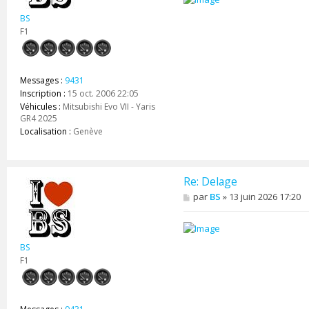
a
BS
g
e
F1
Messages :
9431
Inscription :
15 oct. 2006 22:05
Véhicules :
Mitsubishi Evo VII - Yaris
GR4 2025
Localisation :
Genève
Re: Delage
M
par
BS
»
13 juin 2026 17:20
e
s
s
a
BS
g
e
F1