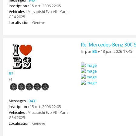
Messages :
9431
Inscription :
15 oct. 2006 22:05
Véhicules :
Mitsubishi Evo VII - Yaris
GR4 2025
Localisation :
Genève
Re: Mercedes Benz 300 
M
par
BS
»
13 juin 2026 17:45
e
s
s
a
BS
g
e
F1
Messages :
9431
Inscription :
15 oct. 2006 22:05
Véhicules :
Mitsubishi Evo VII - Yaris
GR4 2025
Localisation :
Genève