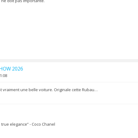
 ne doit pas importante.
SHOW 2026
1:08
st vraiment une belle voiture. Originale cette Rubau…
ll true elegance” - Coco Chanel