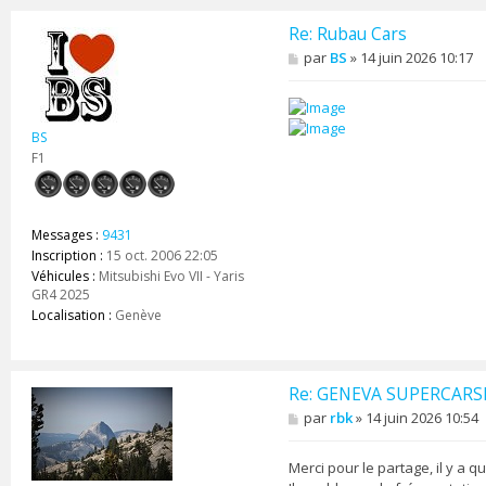
Re: Rubau Cars
M
par
BS
»
14 juin 2026 10:17
e
s
s
a
BS
g
e
F1
Messages :
9431
Inscription :
15 oct. 2006 22:05
Véhicules :
Mitsubishi Evo VII - Yaris
GR4 2025
Localisation :
Genève
Re: GENEVA SUPERCAR
M
par
rbk
»
14 juin 2026 10:54
e
s
s
Merci pour le partage, il y a q
a