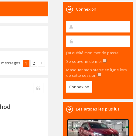
Connexion
J’ai oublié mon mot de passe
Se souvenir de moi
8 messages
1
2
Masquer mon statut en ligne lors
de cette session
Citer
thod
Les articles les plus lus