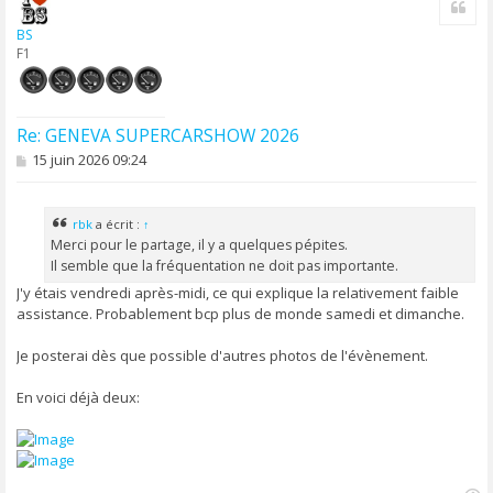
u
t
BS
F1
Re: GENEVA SUPERCARSHOW 2026
M
15 juin 2026 09:24
e
s
s
a
rbk
a écrit :
↑
g
Merci pour le partage, il y a quelques pépites.
e
Il semble que la fréquentation ne doit pas importante.
J'y étais vendredi après-midi, ce qui explique la relativement faible
assistance. Probablement bcp plus de monde samedi et dimanche.
Je posterai dès que possible d'autres photos de l'évènement.
En voici déjà deux: