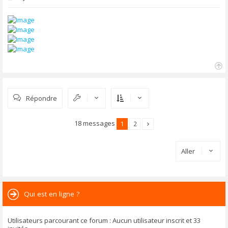
e
s
s
a
g
e
H
a
u
Répondre
t
18 messages
1
2
Aller
Qui est en ligne ?
Utilisateurs parcourant ce forum : Aucun utilisateur inscrit et 33