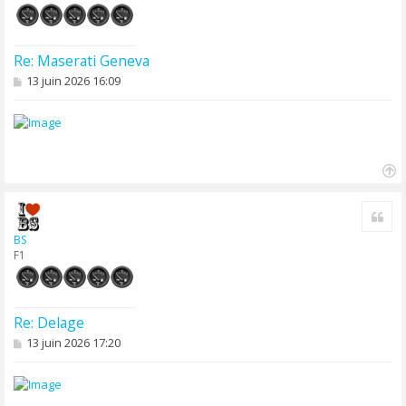
Re: Maserati Geneva
M
13 juin 2026 16:09
e
s
s
a
g
e
H
a
Cite
u
t
BS
F1
Re: Delage
M
13 juin 2026 17:20
e
s
s
a