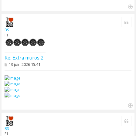
H
a
Cite
u
t
BS
F1
Re: Extra muros 2
M
13 juin 2026 15:41
e
s
s
a
g
e
H
a
Cite
u
t
BS
F1