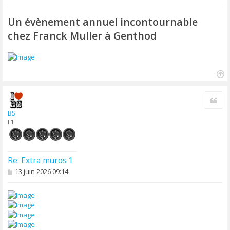
e
s
s
Un évènement annuel incontournable
a
chez Franck Muller à Genthod
g
e
H
a
Cite
u
t
BS
F1
Re: Extra muros 1
M
13 juin 2026 09:14
e
s
s
a
g
e