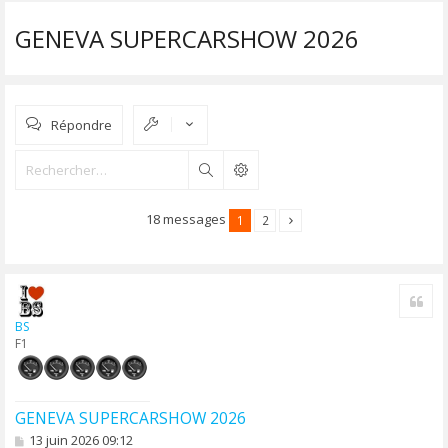
GENEVA SUPERCARSHOW 2026
Répondre
Rechercher
18 messages
1
2
Cite
BS
F1
GENEVA SUPERCARSHOW 2026
M
13 juin 2026 09:12