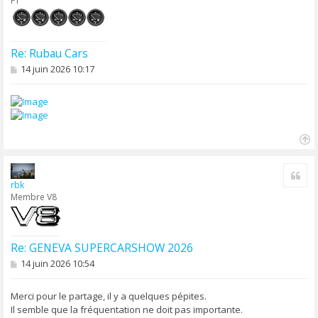
F1
Re: Rubau Cars
M
14 juin 2026 10:17
e
s
s
a
g
e
H
a
Cite
u
rbk
t
Membre V8
Re: GENEVA SUPERCARSHOW 2026
M
14 juin 2026 10:54
e
s
s
Merci pour le partage, il y a quelques pépites.
a
Il semble que la fréquentation ne doit pas importante.
g