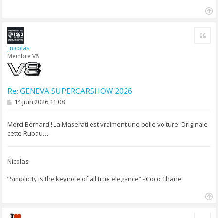
e
H
a
Cite
u
t
_nicolas
Membre V8
Re: GENEVA SUPERCARSHOW 2026
M
14 juin 2026 11:08
e
s
s
Merci Bernard ! La Maserati est vraiment une belle voiture. Originale
a
cette Rubau…
g
e
Nicolas
”Simplicity is the keynote of all true elegance” - Coco Chanel
H
a
Cite