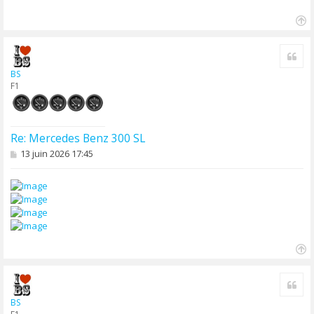
g
e
H
a
Cite
u
t
BS
F1
Re: Mercedes Benz 300 SL
M
13 juin 2026 17:45
e
s
s
a
g
e
H
a
Cite
u
t
BS