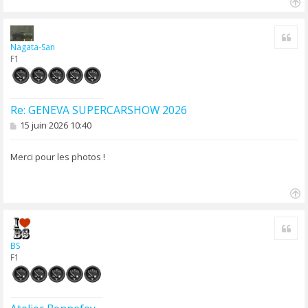
H
a
Cite
u
Nagata-San
t
F1
Re: GENEVA SUPERCARSHOW 2026
M
15 juin 2026 10:40
e
s
s
Merci pour les photos !
a
g
e
H
a
Cite
u
t
BS
F1