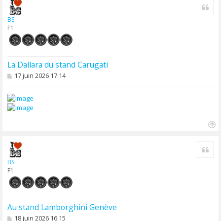
Cite
u
t
BS
F1
La Dallara du stand Carugati
M
17 juin 2026 17:14
e
s
s
a
g
e
H
a
Cite
u
t
BS
F1
Au stand Lamborghini Genève
M
18 juin 2026 16:15