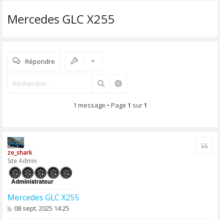
Mercedes GLC X255
Répondre
Rechercher
1 message • Page
1
sur
1
Cite
ze_shark
Site Admin
Mercedes GLC X255
M
08 sept. 2025 14:25
e