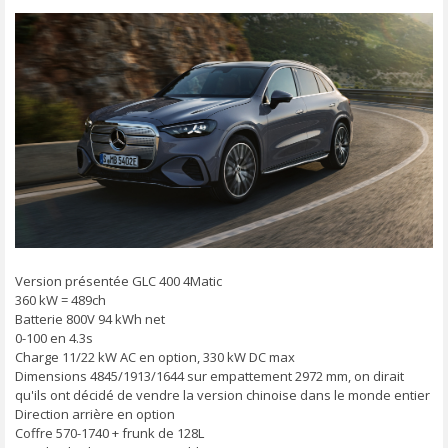
s
s
a
g
e
Version présentée GLC 400 4Matic
360 kW = 489ch
Batterie 800V 94 kWh net
0-100 en 4.3s
Charge 11/22 kW AC en option, 330 kW DC max
Dimensions 4845/1913/1644 sur empattement 2972 mm, on dirait
qu'ils ont décidé de vendre la version chinoise dans le monde entier
Direction arrière en option
Coffre 570-1740 + frunk de 128L