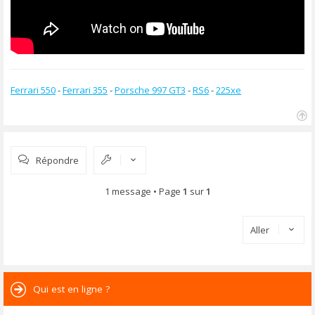
Ferrari 550
-
Ferrari 355
-
Porsche 997 GT3
-
RS6
-
225xe
H
a
u
Répondre
t
1 message • Page
1
sur
1
Aller
Qui est en ligne ?