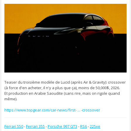
s
s
a
g
e
Teaser du troisième modèle de Lucid (après Air & Gravity): crossover
(à force d'en acheter, il n'y a plus que ça), moins de 50,000$, 2026.
Et production en Arabie Saoudite (sans rire, mais on rigole quand
même).
https://www.topgear.com/car-news/first- ... -crossover
Ferrari 550
-
Ferrari 355
-
Porsche 997 GT3
-
RS6
-
225xe