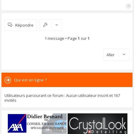
H
a
u
Répondre
t
1 message • Page
1
sur
1
Aller
Qui est en ligne ?
Utilisateurs parcourant ce forum : Aucun utilisateur inscrit et 167
invités