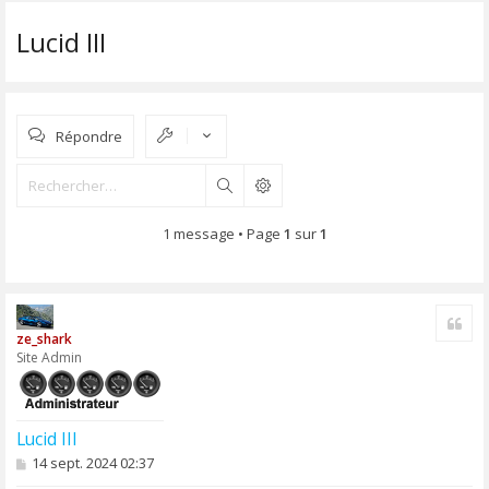
Lucid III
Répondre
Rechercher
1 message • Page
1
sur
1
Cite
ze_shark
Site Admin
Lucid III
M
14 sept. 2024 02:37
e