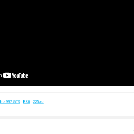
he 997 GT3
-
RS6
-
225xe