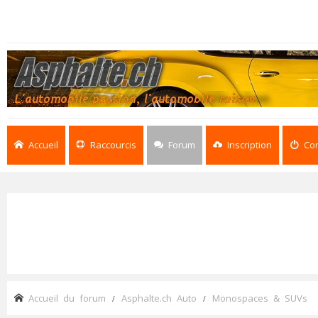
Accueil
Raccourcis
Forum
Inscription
Co
Accueil du forum
Asphalte.ch Auto
Monospaces & SUVs