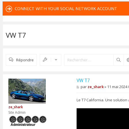
CONNECT WITH YOUR SOCIAL NETWORK ACCOUNT
VW T7
Répondre
Rech
VW T7
M
par
ze_shark
»
11 mai 2024 
e
s
s
Le T7 California. Une solution
a
ze_shark
g
e
Site Admin