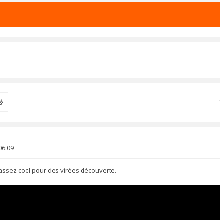
ercher
06:09
 assez cool pour des virées découverte.