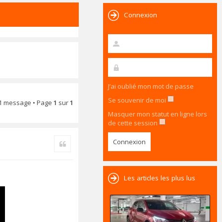
Connexion
J’ai oublié mon mot de passe
Se souvenir de moi
1 message • Page
1
sur
1
Masquer mon statut en ligne lors
de cette session
Citer
Les articles les plus lus