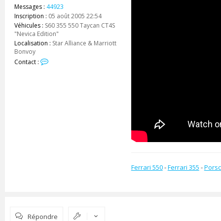
Messages :
44923
Inscription :
05 août 2005 22:54
Véhicules :
S60 355 550 Taycan CT4S
"Nevica Edition"
Localisation :
Star Alliance & Marriott
Bonvoy
C
Contact :
o
n
t
a
c
t
e
r
z
e
_
s
Ferrari 550
-
Ferrari 355
-
Porsc
h
a
r
k
Répondre