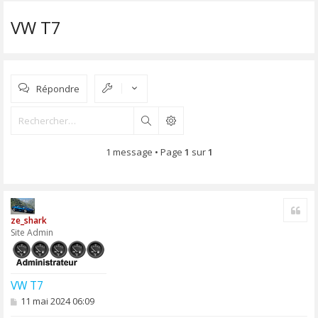
VW T7
Répondre
Rechercher
1 message • Page
1
sur
1
Cite
ze_shark
Site Admin
VW T7
M
11 mai 2024 06:09
e