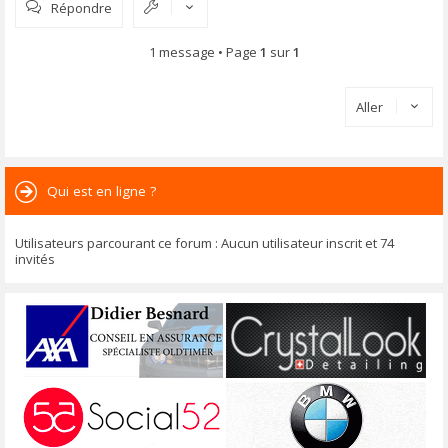
Répondre
t
1 message • Page
1
sur
1
Aller
Qui est en ligne ?
Utilisateurs parcourant ce forum : Aucun utilisateur inscrit et 74
invités