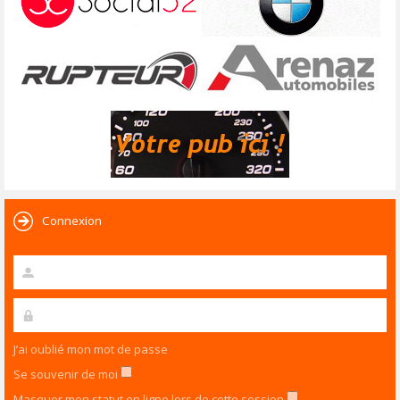
Connexion
J’ai oublié mon mot de passe
Se souvenir de moi
Masquer mon statut en ligne lors de cette session