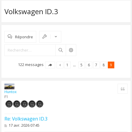
Volkswagen ID.3
Répondre
Rechercher
122 messages
1
…
5
6
7
8
9
Cite
Huntox
F1
Re: Volkswagen ID.3
M
17 avr. 2026 07:45
e