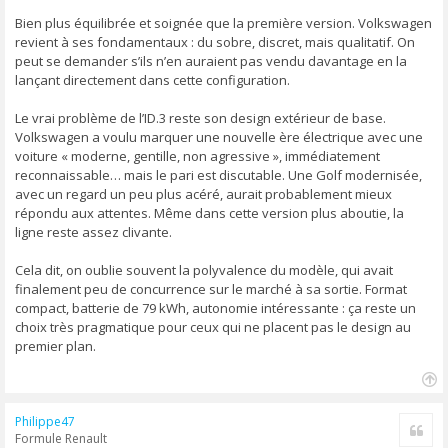
s
s
Bien plus équilibrée et soignée que la première version. Volkswagen
a
revient à ses fondamentaux : du sobre, discret, mais qualitatif. On
g
peut se demander s’ils n’en auraient pas vendu davantage en la
e
lançant directement dans cette configuration.
Le vrai problème de l’ID.3 reste son design extérieur de base.
Volkswagen a voulu marquer une nouvelle ère électrique avec une
voiture « moderne, gentille, non agressive », immédiatement
reconnaissable… mais le pari est discutable. Une Golf modernisée,
avec un regard un peu plus acéré, aurait probablement mieux
répondu aux attentes. Même dans cette version plus aboutie, la
ligne reste assez clivante.
Cela dit, on oublie souvent la polyvalence du modèle, qui avait
finalement peu de concurrence sur le marché à sa sortie. Format
compact, batterie de 79 kWh, autonomie intéressante : ça reste un
choix très pragmatique pour ceux qui ne placent pas le design au
premier plan.
H
a
Philippe47
Cite
u
Formule Renault
t