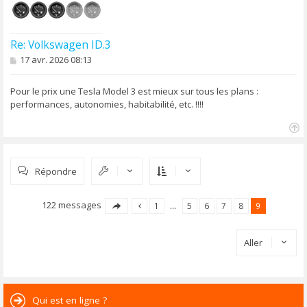
Re: Volkswagen ID.3
M
17 avr. 2026 08:13
e
s
s
Pour le prix une Tesla Model 3 est mieux sur tous les plans :
a
performances, autonomies, habitabilité, etc. !!!!
g
e
H
a
u
Répondre
t
122 messages
1
…
5
6
7
8
9
Aller
Qui est en ligne ?