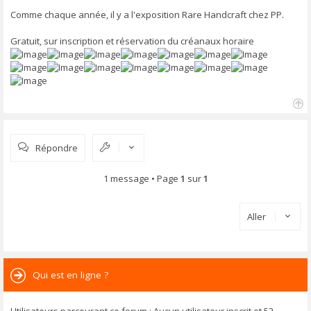
s
s
Comme chaque année, il y a l'exposition Rare Handcraft chez PP.
a
g
Gratuit, sur inscription et réservation du créanaux horaire
e
H
a
u
Répondre
t
1 message • Page
1
sur
1
Aller
Qui est en ligne ?