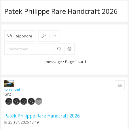
Patek Philippe Rare Handcraft 2026
Répondre
Rechercher
1 message • Page
1
sur
1
Cite
torrentmt
GP2
Patek Philippe Rare Handcraft 2026
M
25 avr. 2026 13:49
e