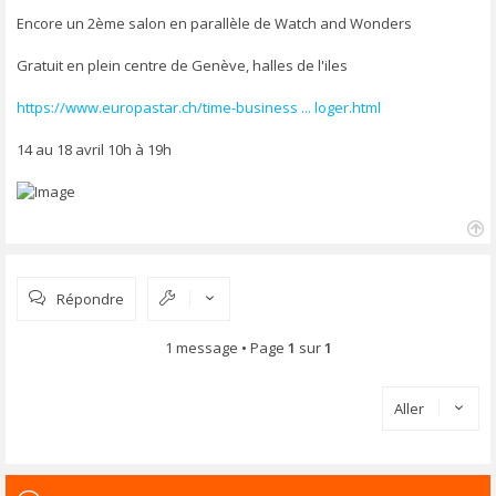
s
s
Encore un 2ème salon en parallèle de Watch and Wonders
a
g
Gratuit en plein centre de Genève, halles de l'iles
e
https://www.europastar.ch/time-business ... loger.html
14 au 18 avril 10h à 19h
H
a
u
Répondre
t
1 message • Page
1
sur
1
Aller