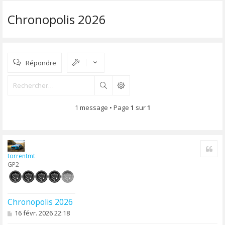
Chronopolis 2026
Répondre
Rechercher
1 message • Page
1
sur
1
Cite
torrentmt
GP2
Chronopolis 2026
M
16 févr. 2026 22:18
e