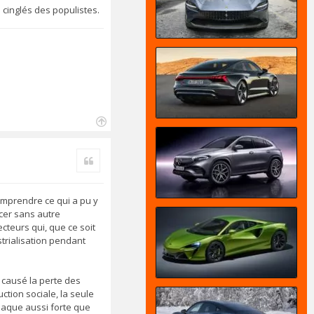
cinglés des populistes.
H
a
Citer
u
t
comprendre ce qui a pu y
ncer sans autre
cteurs qui, que ce soit
trialisation pendant
a causé la perte des
ction sociale, la seule
claque aussi forte que