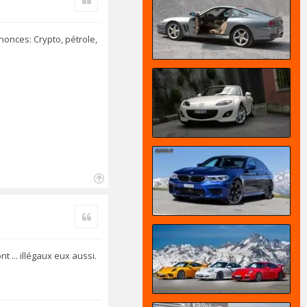
t
nonces: Crypto, pétrole,
H
a
Citer
u
t
 ... illégaux eux aussi.