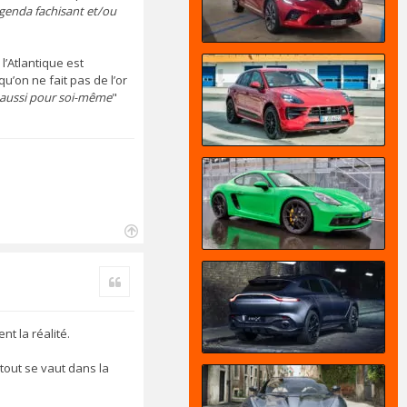
agenda fachisant et/ou
l’Atlantique est
u’on ne fait pas de l’or
s aussi pour soi-même
"
H
a
Citer
u
t
t la réalité.
tout se vaut dans la