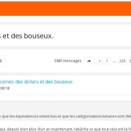
s et des bouseux.
3483 messages
ercher
1
…
229
caines: des dollars et des bouseux.
 08:18
ve que les équivalences volent bas et que les catégorisations binaires sont d
 qui, depuis bien plus d’un an maintenant, rabâche ici que tout cela est la 