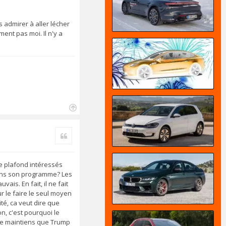
 admirer à aller lécher
ent pas moi. Il n'y a
H
a
Citer
u
t
de plafond intéressés
dans son programme? Les
s. En fait, il ne fait
ur le faire le seul moyen
ité, ca veut dire que
n, c'est pourquoi le
. Je maintiens que Trump