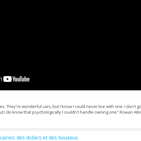
s. They're wonderful cars, but I know I could never live with one. I don't 
but I do know that psychologically I couldn't handle owning one" Rowan Atk
caines: des dollars et des bouseux.