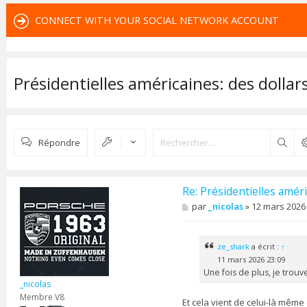
CONNECT WITH YOUR SOCIAL NETWORK ACCOUNT
Présidentielles américaines: des dollar
Répondre
Rech
Re: Présidentielles améri
M
par
_nicolas
»
12 mars 2026
e
s
s
a
ze_shark
a écrit :
↑
g
11 mars 2026 23:09
e
Une fois de plus, je trou
_nicolas
Membre V8
Et cela vient de celui-là même