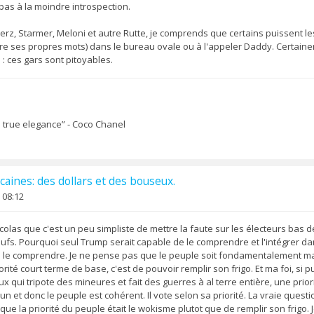
pas à la moindre introspection.
rz, Starmer, Meloni et autre Rutte, je comprends que certains puissent les
re ses propres mots) dans le bureau ovale ou à l'appeler Daddy. Certainem
: ces gars sont pitoyables.
ll true elegance” - Coco Chanel
caines: des dollars et des bouseux.
 08:12
colas que c'est un peu simpliste de mettre la faute sur les électeurs bas 
eufs. Pourquoi seul Trump serait capable de le comprendre et l'intégrer 
le comprendre. Je ne pense pas que le peuple soit fondamentalement mauvai
orité court terme de base, c'est de pouvoir remplir son frigo. Et ma foi, si p
x qui tripote des mineures et fait des guerres à al terre entière, une prior
n et donc le peuple est cohérent. Il vote selon sa priorité. La vraie questio
que la priorité du peuple était le wokisme plutot que de remplir son frigo