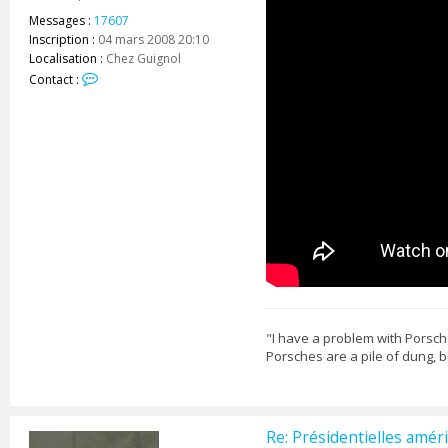
Messages :
17607
Inscription :
04 mars 2008 20:10
Localisation :
Chez Guignol
C
Contact :
o
n
t
a
c
t
e
r
C
o
r
s
u
g
o
"I have a problem with Porsche
n
Porsches are a pile of dung, 
e
Re: Présidentielles améri