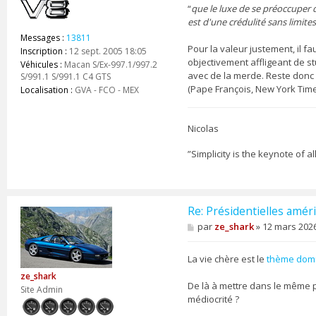
“
que le luxe de se préoccuper 
est d'une crédulité sans limites
Messages :
13811
Pour la valeur justement, il fa
Inscription :
12 sept. 2005 18:05
objectivement affligeant de stu
Véhicules :
Macan S/Ex-997.1/997.2
avec de la merde. Reste donc l’
S/991.1 S/991.1 C4 GTS
(Pape François, New York Times
Localisation :
GVA - FCO - MEX
Nicolas
”Simplicity is the keynote of a
Re: Présidentielles améri
M
par
ze_shark
»
12 mars 2026
e
s
s
La vie chère est le
thème dom
a
ze_shark
g
De là à mettre dans le même p
e
Site Admin
médiocrité ?