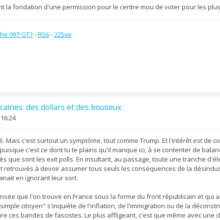
 la fondation d'une permission pour le centre mou de voter pour les plus 
he 997 GT3
-
RS6
-
225xe
caines: des dollars et des bouseux.
 16:24
ité. Mais c'est surtout un symptôme, tout comme Trump. Et l'intérêt est de 
 puisque c'est ce dont tu te plains qu'il manque ici, à se contenter de bala
 que sont les exit polls. En insultant, au passage, toute une tranche d'éle
t retrouvés à devoir assumer tous seuls les conséquences de la désindus
anait en ignorant leur sort.
ensée que l'on trouve en France sous la forme du front républicain et qui 
mple citoyen" s'inquiète de l'inflation, de l'immigration ou de la déconstru
ure ces bandes de fascistes. Le plus affligeant, c'est que même avec une 