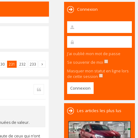
Connexion
J’ai oublié mon mot de passe
Se souvenir de moi
230
231
232
233
Masquer mon statut en ligne lors
de cette session
Citer
Les articles les plus lus
énuées de valeur.
faute de ceux qui n’ont