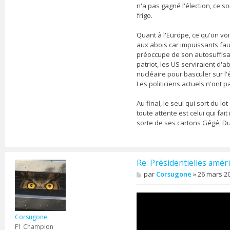
a
n'a pas gagné l'élection, ce so
c
frigo.
t
e
Quant à l'Europe, ce qu'on voi
r
aux abois car impuissants faut
v
préoccupe de son autosuffisa
r
a
patriot, les US serviraient d'
v
nucléaire pour basculer sur l'
o
Les politiciens actuels n'ont 
l
t
Au final, le seul qui sort du 
a
toute attente est celui qui fa
sorte de ses cartons Gégé, Dub
Re: Présidentielles améri
M
par
Corsugone
»
26 mars 20
e
s
s
a
g
Corsugone
e
F1 Champion