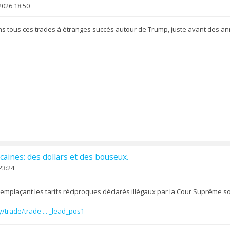
2026 18:50
ans tous ces trades à étranges succès autour de Trump, juste avant des an
caines: des dollars et des bouseux.
23:24
remplaçant les tarifs réciproques déclarés illégaux par la Cour Suprême sont
trade/trade ... _lead_pos1