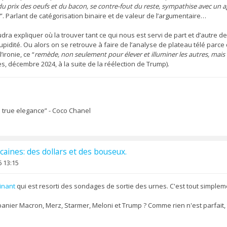
du prix des oeufs et du bacon, se contre-fout du reste, sympathise avec un 
”. Parlant de catégorisation binaire et de valeur de l’argumentaire…
udra expliquer où la trouver tant ce qui nous est servi de part et d’autre de 
pidité. Ou alors on se retrouve à faire de l’analyse de plateau télé parce q
ironie, ce “
remède, non seulement pour élever et illuminer les autres, mai
, décembre 2024, à la suite de la réélection de Trump).
ll true elegance” - Coco Chanel
caines: des dollars et des bouseux.
 13:15
inant
qui est resorti des sondages de sortie des urnes. C'est tout simplemen
anier Macron, Merz, Starmer, Meloni et Trump ? Comme rien n'est parfait, 