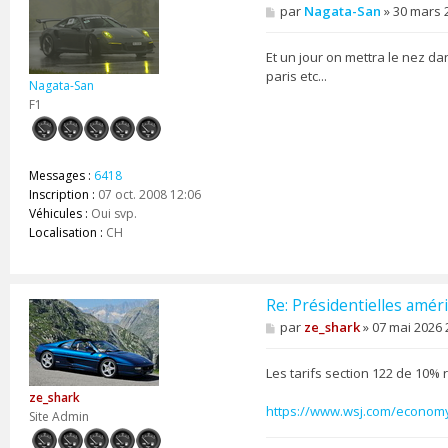
M
par
Nagata-San
»
30 mars 
e
s
s
Et un jour on mettra le nez d
a
paris etc...
g
Nagata-San
e
F1
Messages :
6418
Inscription :
07 oct. 2008 12:06
Véhicules :
Oui svp.
Localisation :
CH
Re: Présidentielles améri
M
par
ze_shark
»
07 mai 2026 
e
s
s
Les tarifs section 122 de 10% 
a
ze_shark
g
https://www.wsj.com/economy/
e
Site Admin