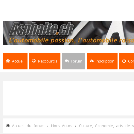
Accueil
Raccourcis
Forum
Inscription
Co
Accueil du forum
Hors Autos
Culture, économie, arts de v