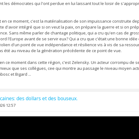
nt les démocrates qui l'ont perdue en lui laissant tout le loisir de s'appro
t en ce moment, c'est la matérialisation de son impuissance construite dep
e d'avoir intégré que si on veut la paix, on prépare la guerre et si on prép
nce. Sans même parler de chantage politique, qui a cru qu'en cas de gros
abord l'Europe avant de se servir eux? Qui a cru que c'était une bonne idée
éolien d'un point de vue indépendance et résilience vis à vis de sa ressour
pas été au niveau de la génération précédente de ce point de vue.
lot en ce moment dans cette région, c'est Zelensky. Un acteur corrompu de 
it mieux que ses collègues, cee qui montre au passage le niveau moyen actue
osc et Bigard ...
caines: des dollars et des bouseux.
26 12:57