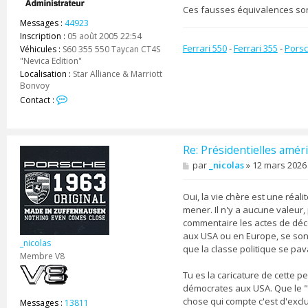
Ces fausses équivalences sont
Messages :
44923
Inscription :
05 août 2005 22:54
Ferrari 550
-
Ferrari 355
-
Porsc
Véhicules :
S60 355 550 Taycan CT4S
"Nevica Edition"
Localisation :
Star Alliance & Marriott
Bonvoy
C
Contact :
o
n
t
a
Re: Présidentielles améri
c
M
par
_nicolas
»
12 mars 2026
t
e
e
s
r
s
Oui, la vie chère est une réal
z
a
mener. Il n'y a aucune valeur,
e
g
commentaire les actes de décès
e
_
aux USA ou en Europe, se son
s
_nicolas
que la classe politique se pav
h
Membre V8
a
r
Tu es la caricature de cette p
k
démocrates aux USA. Que le "si
chose qui compte c'est d'excl
Messages :
13811