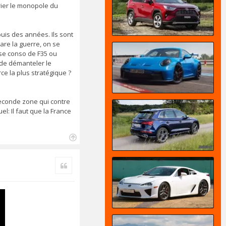
prier le monopole du
uis des années. Ils sont
are la guerre, on se
se conso de F35 ou
 de démanteler le
ce la plus stratégique ?
seconde zone qui contre
l: Il faut que la France
H
a
Citer
u
t