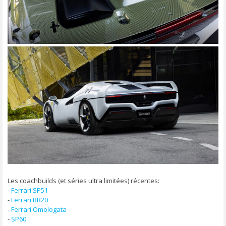
Les coachbuilds (et séries ultra limitées) récentes:
-
Ferrari SP51
-
Ferrari BR20
-
Ferrari Omologata
-
SP60