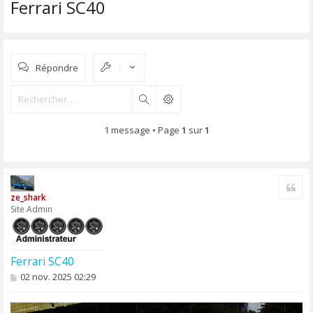
Ferrari SC40
Répondre
Rechercher
1 message • Page
1
sur
1
Cite
ze_shark
Site Admin
Ferrari SC40
M
02 nov. 2025 02:29
e
s
s