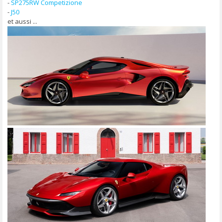
-
SP275RW Competizione
-
J50
et aussi ...