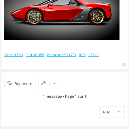
Ferrari 550
-
Ferrari 355
-
Porsche 997 GT3
-
RS6
-
225xe
H
a
u
Répondre
t
1 message • Page
1
sur
1
Aller