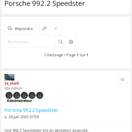
Porsche 992.2 Speedster
Répondre
Rechercher
1 message • Page
1
sur
1
Cite
ze_shark
Site Admin
Porsche 992.2 Speedster
M
26 juil. 2025 07:59
e
s
s
Une 992.2 Speedster est en gestation avancée.