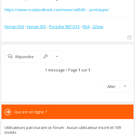
a
g
https://www.roadandtrack.com/news/a6549 ... prototype/
e
Ferrari 550
-
Ferrari 355
-
Porsche 997 GT3
-
RS6
-
225xe
H
a
u
Répondre
t
1 message • Page
1
sur
1
Aller
Qui est en ligne ?
Utilisateurs parcourant ce forum : Aucun utilisateur inscrit et 109
invités