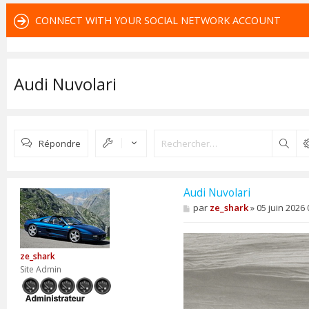
CONNECT WITH YOUR SOCIAL NETWORK ACCOUNT
Audi Nuvolari
Répondre
Rech
Audi Nuvolari
M
par
ze_shark
»
05 juin 2026 
e
s
s
a
ze_shark
g
e
Site Admin