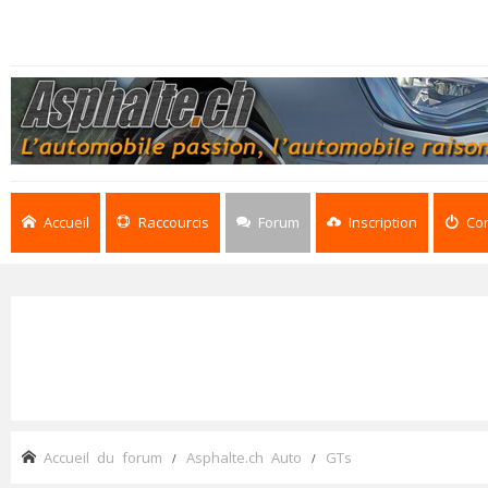
Accueil
Raccourcis
Forum
Inscription
Co
Accueil du forum
Asphalte.ch Auto
GTs