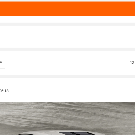
12
ercher
06:18