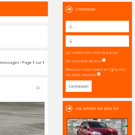
Connexion
J’ai oublié mon mot de passe
Se souvenir de moi
 messages • Page
1
sur
1
Masquer mon statut en ligne lors
de cette session
Citer
Les articles les plus lus