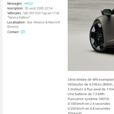
Messages :
44923
Inscription :
05 août 2005 22:54
Véhicules :
S60 355 550 Taycan CT4S
"Nevica Edition"
Localisation :
Star Alliance & Marriott
Bonvoy
C
Contact :
o
n
t
a
c
t
e
r
z
e
_
Série limitée de 499 exemplair
s
V8 biturbo de 4.0 litres (800ch
h
3 moteurs à flux axial de 110
a
Une batterie de 7.3 kWh
r
Puissance système 1001ch.
k
0-100 km/h en 2.6 secondes
0-200 km/h en 6.8 secondes
350 km/h