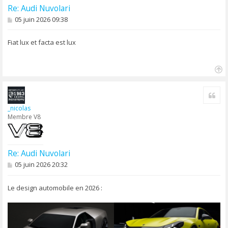
Re: Audi Nuvolari
M
05 juin 2026 09:38
e
s
s
Fiat lux et facta est lux
a
g
e
H
a
Cite
u
t
_nicolas
Membre V8
Re: Audi Nuvolari
M
05 juin 2026 20:32
e
s
s
Le design automobile en 2026 :
a
g
e