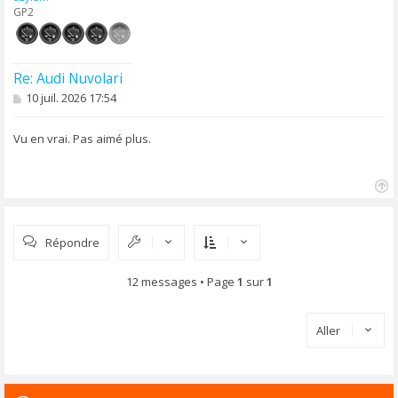
GP2
Re: Audi Nuvolari
M
10 juil. 2026 17:54
e
s
s
Vu en vrai. Pas aimé plus.
a
g
e
H
a
u
Répondre
t
12 messages • Page
1
sur
1
Aller