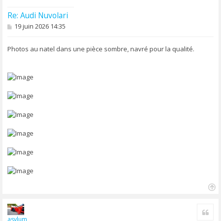
Re: Audi Nuvolari
M
19 juin 2026 14:35
e
s
s
Photos au natel dans une pièce sombre, navré pour la qualité.
a
g
e
H
a
Cite
u
asylum
t