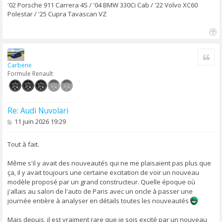
'02 Porsche 911 Carrera 4S / '04 BMW 330Ci Cab / '22 Volvo XC60
Polestar / '25 Cupra Tavascan VZ
H
a
Cite
u
Carbene
t
Formule Renault
Re: Audi Nuvolari
M
11 juin 2026 19:29
e
s
s
Tout à fait.
a
g
Même s'il y avait des nouveautés qui ne me plaisaient pas plus que
e
ça, il y avait toujours une certaine excitation de voir un nouveau
modèle proposé par un grand constructeur. Quelle époque où
j'allais au salon de l'auto de Paris avec un oncle à passer une
journée entière à analyser en détails toutes les nouveautés
Mais depuis, il est vraiment rare que je sois excité par un nouveau