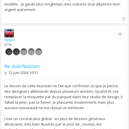
modèle... Je garde plus longtemps mes voitures et je dépense mon
argent autrement.
H
a
Cite
u
t
flyspin
DTM
Re: Audi Nuvolari
M
12 juin 2026 10:51
e
s
s
Le dessin de cette Nuvolari ne fait que confirmer ce que je pense
a
des designers allemands depuis plusieurs années. Quand ils ont
g
remplacer la moquette par du parquet dans leur studio de design, il
e
fallait la jeter, pas la fumer. Je plaisante évidemment, mais plus
aucune nouveauté ne me réjouit un minimum.
J'ose un constat plus global : en plus de dessins généraux
décevants, très bien illustrés par le post de _nicolas, les