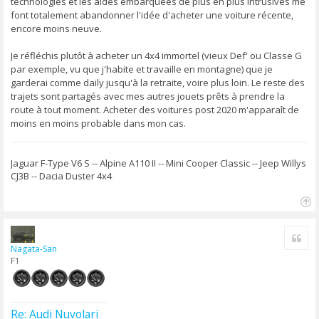
technologies et les aides embarquées de plus en plus intrusives me
font totalement abandonner l'idée d'acheter une voiture récente,
encore moins neuve.
Je réfléchis plutôt à acheter un 4x4 immortel (vieux Def' ou Classe G
par exemple, vu que j'habite et travaille en montagne) que je
garderai comme daily jusqu'à la retraite, voire plus loin. Le reste des
trajets sont partagés avec mes autres jouets prêts à prendre la
route à tout moment. Acheter des voitures post 2020 m'apparaît de
moins en moins probable dans mon cas.
Jaguar F-Type V6 S -- Alpine A110 II -- Mini Cooper Classic -- Jeep Willys
CJ3B -- Dacia Duster 4x4
H
a
Cite
u
Nagata-San
t
F1
Re: Audi Nuvolari