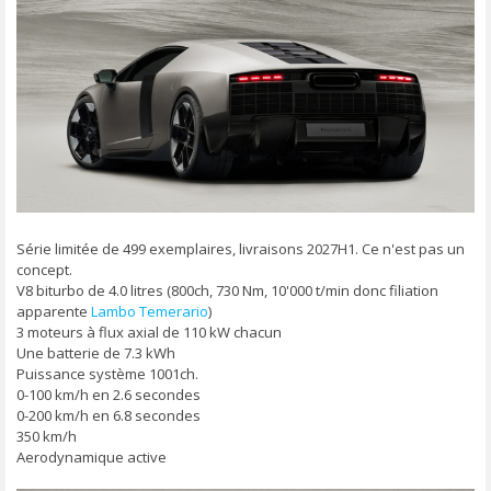
a
g
e
Série limitée de 499 exemplaires, livraisons 2027H1. Ce n'est pas un
concept.
V8 biturbo de 4.0 litres (800ch, 730 Nm, 10'000 t/min donc filiation
apparente
Lambo Temerario
)
3 moteurs à flux axial de 110 kW chacun
Une batterie de 7.3 kWh
Puissance système 1001ch.
0-100 km/h en 2.6 secondes
0-200 km/h en 6.8 secondes
350 km/h
Aerodynamique active