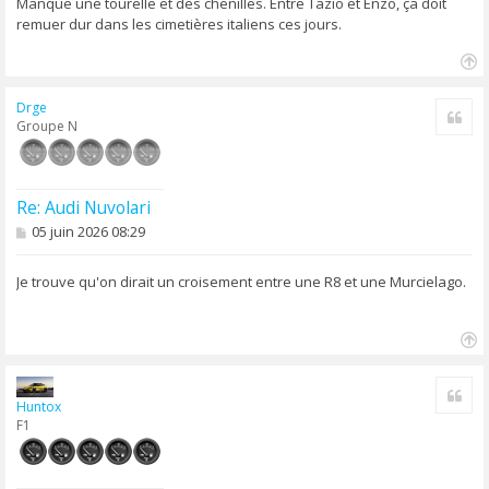
s
Manque une tourelle et des chenilles. Entre Tazio et Enzo, ça doit
a
remuer dur dans les cimetières italiens ces jours.
g
e
H
a
Drge
Cite
u
Groupe N
t
Re: Audi Nuvolari
M
05 juin 2026 08:29
e
s
s
Je trouve qu'on dirait un croisement entre une R8 et une Murcielago.
a
g
e
H
a
Cite
u
Huntox
t
F1