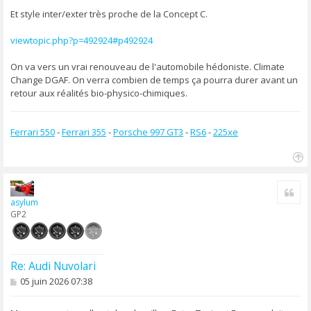
s
s
Et style inter/exter très proche de la Concept C.
a
g
viewtopic.php?p=492924#p492924
e
On va vers un vrai renouveau de l'automobile hédoniste. Climate
Change DGAF. On verra combien de temps ça pourra durer avant un
retour aux réalités bio-physico-chimiques.
Ferrari 550
-
Ferrari 355
-
Porsche 997 GT3
-
RS6
-
225xe
H
a
Cite
u
asylum
t
GP2
Re: Audi Nuvolari
M
05 juin 2026 07:38
e
s