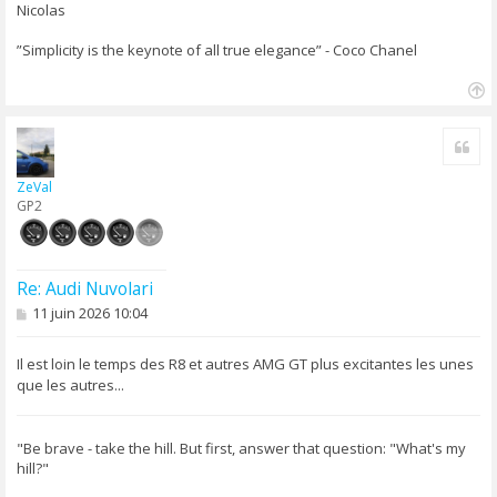
Nicolas
”Simplicity is the keynote of all true elegance” - Coco Chanel
H
a
Cite
u
t
ZeVal
GP2
Re: Audi Nuvolari
M
11 juin 2026 10:04
e
s
s
Il est loin le temps des R8 et autres AMG GT plus excitantes les unes
a
que les autres...
g
e
"Be brave - take the hill. But first, answer that question: "What's my
hill?"