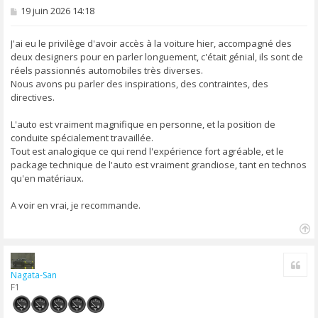
M
19 juin 2026 14:18
e
s
s
J'ai eu le privilège d'avoir accès à la voiture hier, accompagné des
a
deux designers pour en parler longuement, c'était génial, ils sont de
g
réels passionnés automobiles très diverses.
e
Nous avons pu parler des inspirations, des contraintes, des
directives.
L'auto est vraiment magnifique en personne, et la position de
conduite spécialement travaillée.
Tout est analogique ce qui rend l'expérience fort agréable, et le
package technique de l'auto est vraiment grandiose, tant en technos
qu'en matériaux.
A voir en vrai, je recommande.
H
a
Cite
u
Nagata-San
t
F1