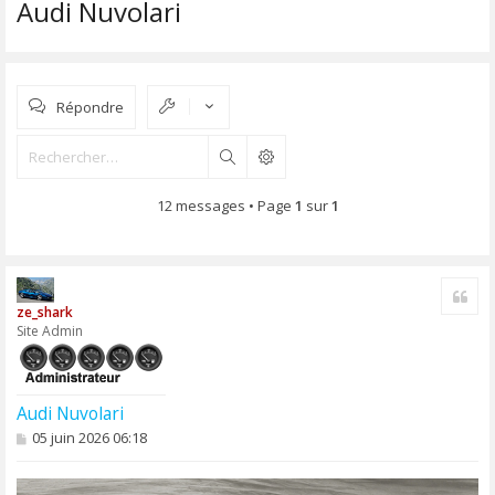
Audi Nuvolari
Répondre
Rechercher
12 messages • Page
1
sur
1
Cite
ze_shark
Site Admin
Audi Nuvolari
M
05 juin 2026 06:18
e
s
s