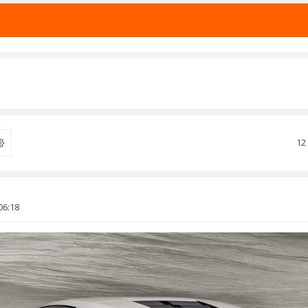
12
ercher
06:18