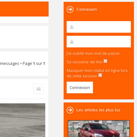
Connexion
J’ai oublié mon mot de passe
Se souvenir de moi
 messages • Page
1
sur
1
Masquer mon statut en ligne lors
de cette session
Citer
Les articles les plus lus