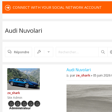
CONNECT WITH YOUR SOCIAL NETWORK ACCOUNT
Audi Nuvolari
Répondre
Rech
Audi Nuvolari
M
par
ze_shark
»
05 juin 2026 
e
s
s
a
ze_shark
g
e
Site Admin