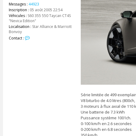
Messages :
44923
Inscription :
05 août 2005 22:54
Véhicules :
S60 355 550 Taycan CT4S
"Nevica Edition"
Localisation :
Star Alliance & Marriott
Bonvoy
C
Contact :
o
n
t
a
c
t
e
r
z
e
_
Série limitée de 499 exemplair
s
V8 biturbo de 4.0 litres (800ch
h
3 moteurs à flux axial de 110
a
Une batterie de 7.3 kWh
r
Puissance système 1001ch.
k
0-100 km/h en 2.6 secondes
0-200 km/h en 6.8 secondes
350 km/h