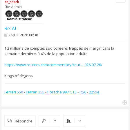
ze_shark
t
Site Admin
Re: AI
M
26 juil. 2026 06:38
e
s
s
1.2 millions de comptes sud coréens frappés de margin calls la
a
semaine dernière. 3.4% de la population adulte.
g
e
https://www.reuters.com/commentary/reut ... 026-07-20/
Kings of degens.
Ferrari 550
-
Ferrari 355
-
Porsche 997 GT3
-
RS6
-
225xe
H
a
u
Répondre
t