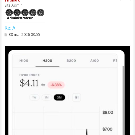
ze_shark
t
Site Admin
Re: AI
M
30 mai 2026 03:55
e
s
s
a
g
e