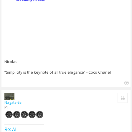
g
e
Nicolas
”Simplicity is the keynote of all true elegance” - Coco Chanel
H
a
Cite
u
Nagata-San
t
F1
Re: AI