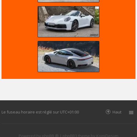
Le fuseau horaire est réglé sur
UTC+01:00
Haut
Powered by
phpBB ®
| phpBB3 theme by
KomiDesign