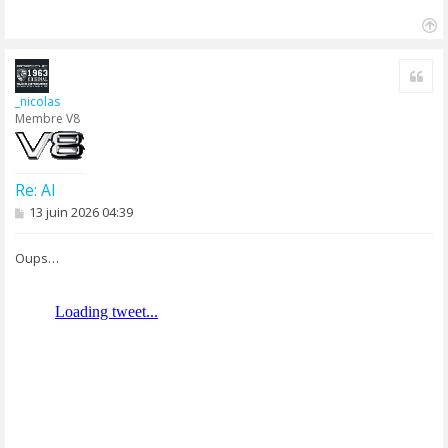
H
a
Cite
u
t
_nicolas
Membre V8
Re: AI
M
13 juin 2026 04:39
e
s
s
Oups…
a
g
e