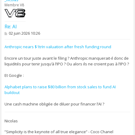
Membre V8
Re: AI
M
02 juin 2026 10:26
e
s
s
Anthropic nears $1trIn valuation after fresh funding round
a
g
Encore un tour juste avant le filing ? Anthropic manquerait-il donc de
e
liquidités pour tenir jusqu’à l’IPO ? Ou alors ils ne croient pas à l’IPO ?
Et Google :
Alphabet plans to raise $80 billion from stock sales to fund AI
buildout
Une cash machine obligée de diluer pour financer l’AI ?
Nicolas
”Simplicity is the keynote of all true elegance” - Coco Chanel