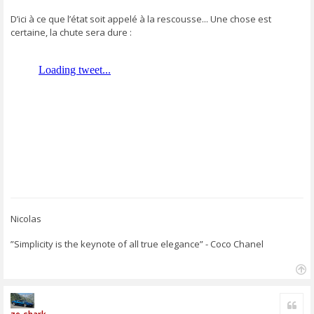
D’ici à ce que l’état soit appelé à la rescousse... Une chose est
certaine, la chute sera dure :
Nicolas
”Simplicity is the keynote of all true elegance” - Coco Chanel
H
a
Cite
u