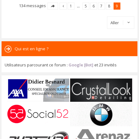
134 messages
1
…
5
6
7
8
9
Aller
Qui est en ligne ?
Utilisateurs parcourant ce forum :
Google [Bot]
et 23 invités