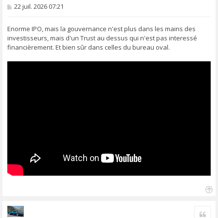
M
22 juil. 2026 07:21
e
s
s
Enorme IPO, mais la gouvernance n'est plus dans les mains des
a
investisseurs, mais d'un Trust au dessus qui n'est pas interessé
g
financièrement. Et bien sûr dans celles du bureau oval.
e
H
a
Cite
u