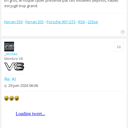
En gros, le risque cyber présenté par ces modèles (Mythos, Fable)
est jugé trop grand.
Ferrari 550
-
Ferrari 355
-
Porsche 997 GT3
-
RS6
-
225xe
H
a
Cite
u
t
_nicolas
Membre V8
Re: AI
M
29 juin 2026 06:06
e
s
s
a
g
e