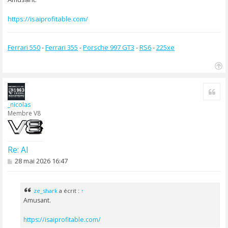
a
g
https://isaiprofitable.com/
e
Ferrari 550
-
Ferrari 355
-
Porsche 997 GT3
-
RS6
-
225xe
H
a
Cite
u
t
_nicolas
Membre V8
Re: AI
M
28 mai 2026 16:47
e
s
s
a
ze_shark
a écrit :
↑
g
Amusant.
e
https://isaiprofitable.com/