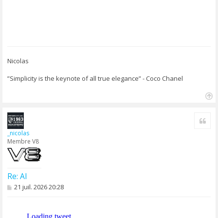
Nicolas
”Simplicity is the keynote of all true elegance” - Coco Chanel
H
a
Cite
u
t
_nicolas
Membre V8
Re: AI
M
21 juil. 2026 20:28
e
s
s
a