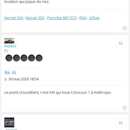
location qui pique du nez.
Ferrari 550
-
Ferrari 355
-
Porsche 997 GT3
-
RS6
-
225xe
H
a
Cite
u
Huntox
t
F1
Re: AI
M
30 mai 2026 18:54
e
s
s
Le point croustillant, c'est XAI qui loue Colossus 1 à Anthropic.
a
g
e
H
a
Cite
u
t
_nicolas