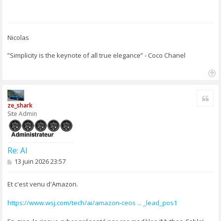
Nicolas
”Simplicity is the keynote of all true elegance” - Coco Chanel
H
a
Cite
u
ze_shark
t
Site Admin
Re: AI
M
13 juin 2026 23:57
e
s
s
Et c'est venu d'Amazon.
a
g
https://www.wsj.com/tech/ai/amazon-ceos ... _lead_pos1
e