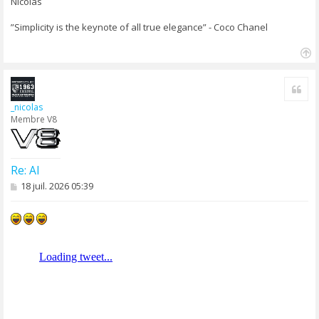
Nicolas
”Simplicity is the keynote of all true elegance” - Coco Chanel
H
a
Cite
u
t
_nicolas
Membre V8
Re: AI
M
18 juil. 2026 05:39
e
s
s
a
g
e