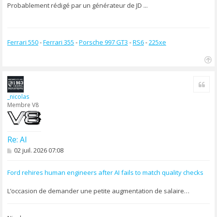
s
Probablement rédigé par un générateur de JD ...
a
g
e
Ferrari 550
-
Ferrari 355
-
Porsche 997 GT3
-
RS6
-
225xe
H
a
Cite
u
t
_nicolas
Membre V8
Re: AI
M
02 juil. 2026 07:08
e
s
s
Ford rehires human engineers after AI fails to match quality checks
a
g
L’occasion de demander une petite augmentation de salaire…
e