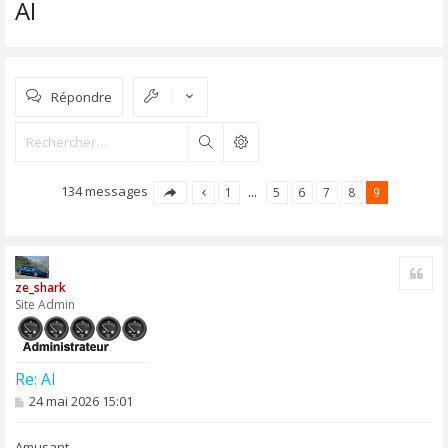
AI
Répondre
Rechercher
134 messages
1
…
5
6
7
8
9
Cite
ze_shark
Site Admin
Re: AI
M
24 mai 2026 15:01
e
s
s
Amusant.