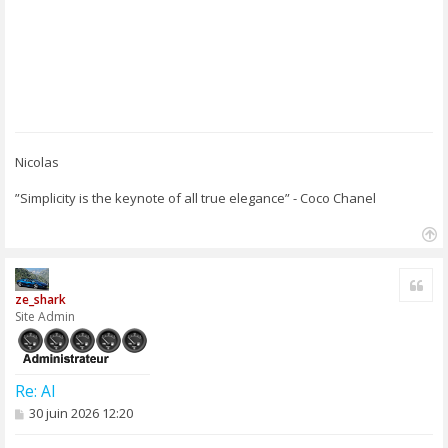
Nicolas
”Simplicity is the keynote of all true elegance” - Coco Chanel
H
a
Cite
u
ze_shark
t
Site Admin
Re: AI
M
30 juin 2026 12:20
e
s