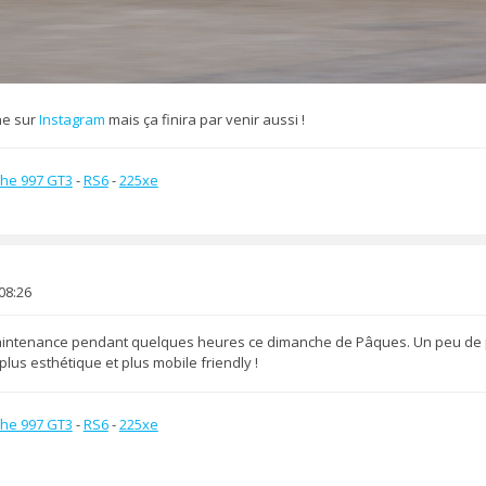
ne sur
Instagram
mais ça finira par venir aussi !
he 997 GT3
-
RS6
-
225xe
08:26
intenance pendant quelques heures ce dimanche de Pâques. Un peu de pa
plus esthétique et plus mobile friendly !
he 997 GT3
-
RS6
-
225xe