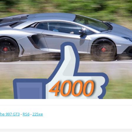
he 997 GT3
-
RS6
-
225xe