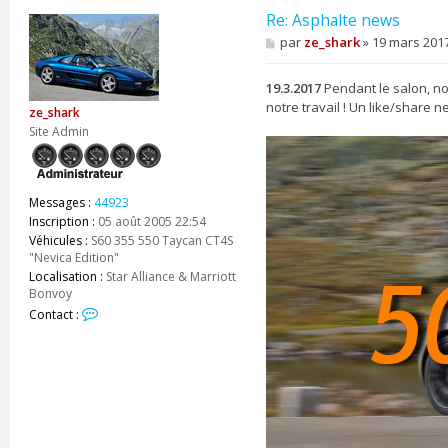
Re: Asphalte news
M
par
ze_shark
»
19 mars 2017
e
s
s
19.3.2017
Pendant le salon, n
a
notre travail ! Un like/share 
ze_shark
g
e
Site Admin
Messages :
44923
Inscription :
05 août 2005 22:54
Véhicules :
S60 355 550 Taycan CT4S
"Nevica Edition"
Localisation :
Star Alliance & Marriott
Bonvoy
C
Contact :
o
n
t
a
c
t
e
r