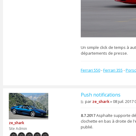
c
t
e
r
z
e
_
s
h
Un simple click de temps à au
a
départements de presse.
r
k
Ferrari 550
-
Ferrari 355
-
Porsc
Push notifications
M
par
ze_shark
»
08 juil. 2017 
e
s
s
8.7.2017
Asphalte supporte déso
a
clochette en bas à droite de l
ze_shark
g
publié.
e
Site Admin