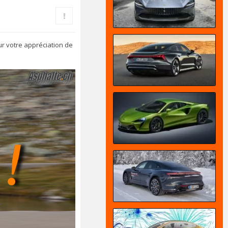
a
Rapporter le message
u
t
r votre appréciation de