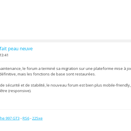
fait peau neuve
13:41
intenance, le forum a terminé sa migration sur une plateforme mise à jou
éfinitive, mais les fonctions de base sont restaurées.
e sécurité et de stabilité, le nouveau forum est bien plus mobile-friendly
nêtre (responsive).
he 997 GT3
-
RS6
-
225xe