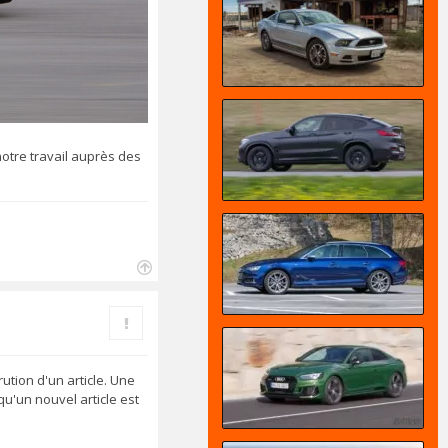
otre travail auprès des
H
a
Rapporter le message
u
t
ution d'un article. Une
u'un nouvel article est