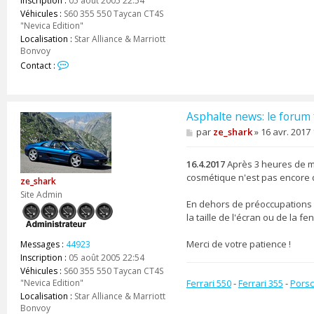
Inscription :
05 août 2005 22:54
Véhicules :
S60 355 550 Taycan CT4S
"Nevica Edition"
Localisation :
Star Alliance & Marriott
Bonvoy
C
Contact :
o
n
t
a
Asphalte news: le forum 
c
M
par
ze_shark
»
16 avr. 2017 
t
e
e
s
r
s
16.4.2017
Après 3 heures de ma
z
a
cosmétique n'est pas encore d
ze_shark
e
g
e
Site Admin
_
En dehors de préoccupations d
s
la taille de l'écran ou de la fe
h
a
r
Merci de votre patience !
Messages :
44923
k
Inscription :
05 août 2005 22:54
Véhicules :
S60 355 550 Taycan CT4S
Ferrari 550
-
Ferrari 355
-
Porsc
"Nevica Edition"
Localisation :
Star Alliance & Marriott
Bonvoy