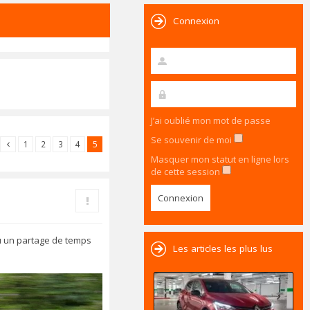
Connexion
J’ai oublié mon mot de passe
Se souvenir de moi
1
2
3
4
5
Masquer mon statut en ligne lors
de cette session
Rapporter le message
ou un partage de temps
Les articles les plus lus