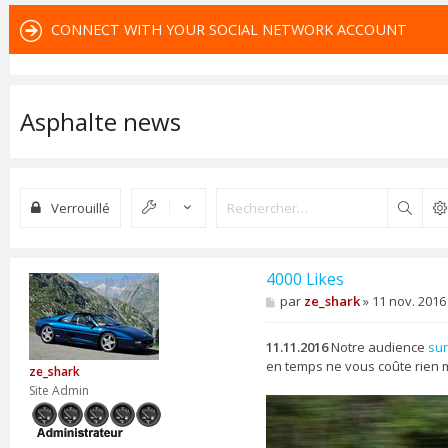
CONNECT WITH YOUR SOCIAL NETWORK ACCOUNT
Asphalte news
Verrouillé
Reche
4000 Likes
M
par
ze_shark
»
11 nov. 2016
e
s
s
11.11.2016
Notre audience
su
a
en temps ne vous coûte rien 
ze_shark
g
e
Site Admin