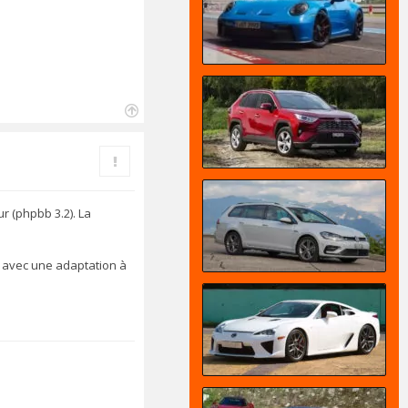
H
a
Rapporter le message
u
t
r (phpbb 3.2). La
, avec une adaptation à