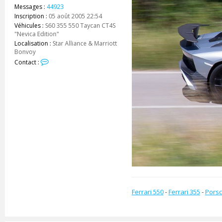
Messages :
44923
Inscription :
05 août 2005 22:54
Véhicules :
S60 355 550 Taycan CT4S
"Nevica Edition"
Localisation :
Star Alliance & Marriott
Bonvoy
C
Contact :
o
n
t
a
c
t
e
r
z
e
_
s
h
a
r
Ferrari 550
-
Ferrari 355
-
Porsc
k