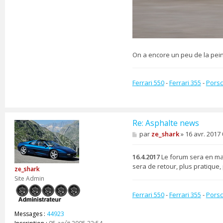
z
e
_
s
h
a
On a encore un peu de la pei
r
k
Ferrari 550
-
Ferrari 355
-
Porsc
Re: Asphalte news
M
par
ze_shark
»
16 avr. 2017 
e
s
s
16.4.2017
Le forum sera en ma
a
sera de retour, plus pratique, 
ze_shark
g
e
Site Admin
Ferrari 550
-
Ferrari 355
-
Porsc
Messages :
44923