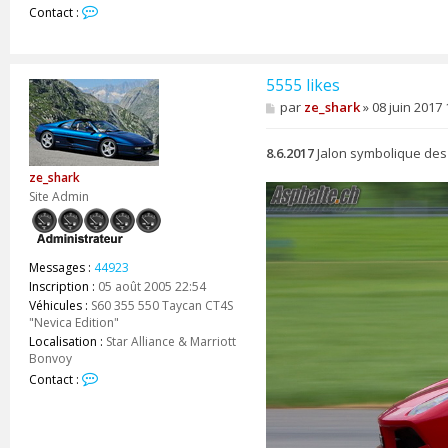
C
Contact :
o
n
t
a
5555 likes
c
M
par
ze_shark
»
08 juin 2017 
t
e
e
s
r
s
8.6.2017
Jalon symbolique des
z
a
ze_shark
e
g
e
Site Admin
_
s
h
a
r
Messages :
44923
k
Inscription :
05 août 2005 22:54
Véhicules :
S60 355 550 Taycan CT4S
"Nevica Edition"
Localisation :
Star Alliance & Marriott
Bonvoy
C
Contact :
o
n
t
a