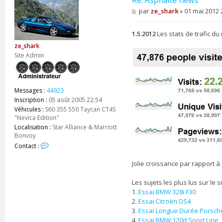
Re: Asphalte news
M
par
ze_shark
»
01 mai 2012 
e
s
s
1.5.2012
Les stats de trafic du 
a
ze_shark
g
e
Site Admin
Messages :
44923
Inscription :
05 août 2005 22:54
Véhicules :
S60 355 550 Taycan CT4S
"Nevica Edition"
Localisation :
Star Alliance & Marriott
Bonvoy
C
Contact :
o
n
Jolie croissance par rapport 
t
a
Les sujets les plus lus sur le si
c
1.
Essai BMW 328i F30
t
2.
Essai Citroën DS4
e
3.
Essai Longue Durée Porsche
r
4.
Essai BMW 120d Sport Line
z