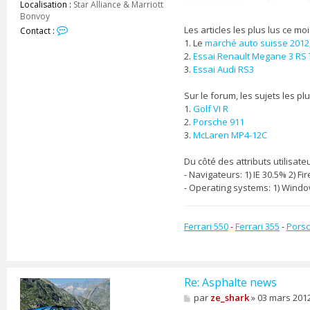
Localisation :
Star Alliance & Marriott
Bonvoy
C
Les articles les plus lus ce moi
Contact :
o
1. Le
marché auto suisse 2012
n
2.
Essai Renault Megane 3 RS
t
3.
Essai Audi RS3
a
c
Sur le forum, les sujets les pl
t
1.
Golf VI R
e
2.
Porsche 911
r
3.
McLaren MP4-12C
z
e
_
Du côté des attributs utilisate
s
- Navigateurs: 1) IE 30.5% 2) F
h
- Operating systems: 1) Window
a
r
k
Ferrari 550
-
Ferrari 355
-
Porsc
Re: Asphalte news
M
par
ze_shark
»
03 mars 2012
e