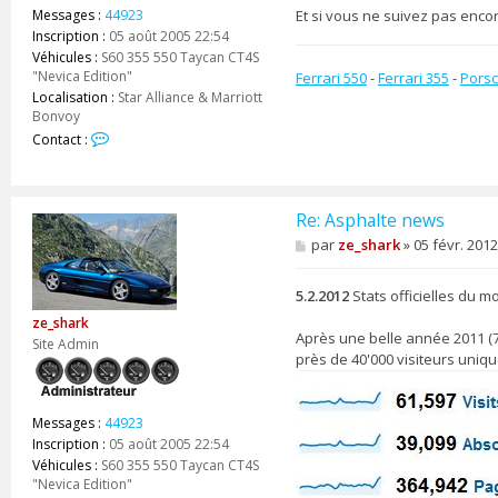
Et si vous ne suivez pas enco
Messages :
44923
Inscription :
05 août 2005 22:54
Véhicules :
S60 355 550 Taycan CT4S
"Nevica Edition"
Ferrari 550
-
Ferrari 355
-
Porsc
Localisation :
Star Alliance & Marriott
Bonvoy
C
Contact :
o
n
t
a
Re: Asphalte news
c
M
par
ze_shark
»
05 févr. 2012
t
e
e
s
r
s
5.2.2012
Stats officielles du mo
z
a
ze_shark
e
g
Après une belle année 2011 (72
e
Site Admin
_
près de 40'000 visiteurs uniqu
s
h
a
r
Messages :
44923
k
Inscription :
05 août 2005 22:54
Véhicules :
S60 355 550 Taycan CT4S
"Nevica Edition"