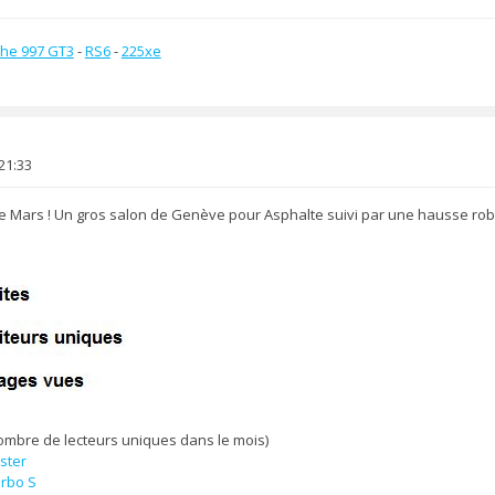
he 997 GT3
-
RS6
-
225xe
21:33
i de Mars ! Un gros salon de Genève pour Asphalte suivi par une hausse ro
 nombre de lecteurs uniques dans le mois)
ster
rbo S