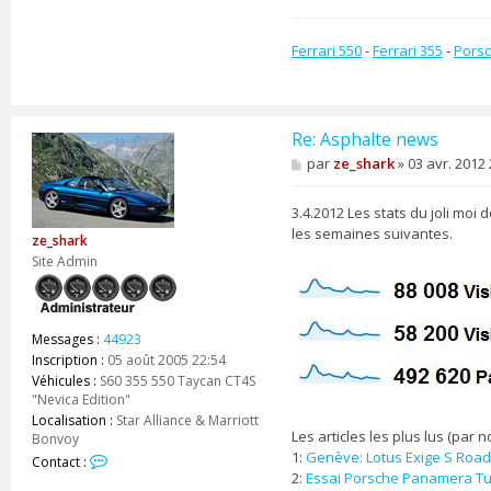
s
h
a
Ferrari 550
-
Ferrari 355
-
Porsc
r
k
Re: Asphalte news
M
par
ze_shark
»
03 avr. 2012 
e
s
s
3.4.2012 Les stats du joli mo
a
les semaines suivantes.
ze_shark
g
e
Site Admin
Messages :
44923
Inscription :
05 août 2005 22:54
Véhicules :
S60 355 550 Taycan CT4S
"Nevica Edition"
Localisation :
Star Alliance & Marriott
Les articles les plus lus (par
Bonvoy
1:
Genève: Lotus Exige S Road
C
Contact :
o
2:
Essai Porsche Panamera Tu