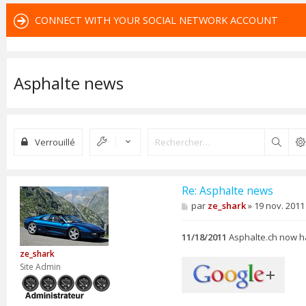
CONNECT WITH YOUR SOCIAL NETWORK ACCOUNT
Asphalte news
Verrouillé
Reche
Re: Asphalte news
M
par
ze_shark
»
19 nov. 2011
e
s
s
11/18/2011
Asphalte.ch now h
a
ze_shark
g
e
Site Admin