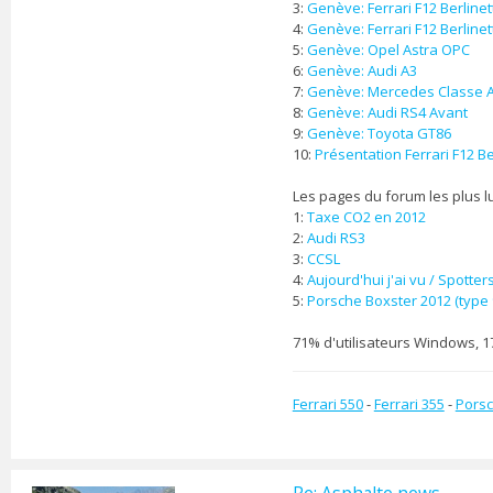
n
3:
Genève: Ferrari F12 Berlinet
t
4:
Genève: Ferrari F12 Berline
a
5:
Genève: Opel Astra OPC
c
6:
Genève: Audi A3
t
7:
Genève: Mercedes Classe 
e
8:
Genève: Audi RS4 Avant
r
9:
Genève: Toyota GT86
z
10:
Présentation Ferrari F12 Be
e
_
s
Les pages du forum les plus l
h
1:
Taxe CO2 en 2012
a
2:
Audi RS3
r
3:
CCSL
k
4:
Aujourd'hui j'ai vu / Spotter
5:
Porsche Boxster 2012 (type 
71% d'utilisateurs Windows, 1
Ferrari 550
-
Ferrari 355
-
Porsc