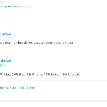
ta
tta - premières photos
A
rlinetta
ues (par nombre de lecteurs uniques dans le mois):
s thread
981)
7% Mac, 5.6% iPad, 3% iPhone, 1.3% Linux, 1.2% Android.
he 997 GT3
-
RS6
-
225xe