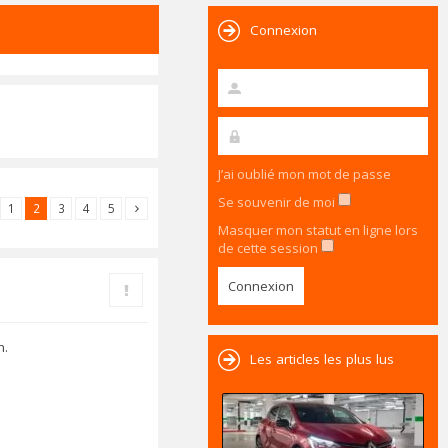
Connexion
J’ai oublié mon mot de passe
Se souvenir de moi
1
2
3
4
5
Masquer mon statut en ligne lors
de cette session
Rapporter le message
h.
Les articles les plus lus