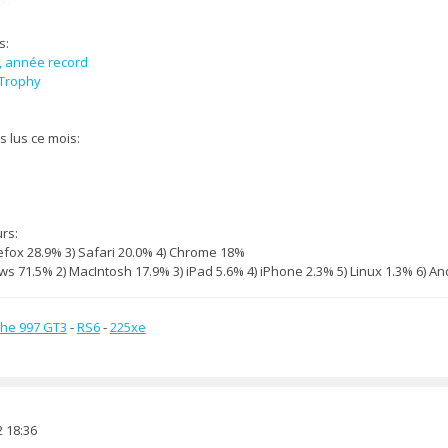
s:
, année record
 Trophy
us lus ce mois:
urs:
irefox 28.9% 3) Safari 20.0% 4) Chrome 18%
s 71.5% 2) MacIntosh 17.9% 3) iPad 5.6% 4) iPhone 2.3% 5) Linux 1.3% 6) A
he 997 GT3
-
RS6
-
225xe
 18:36