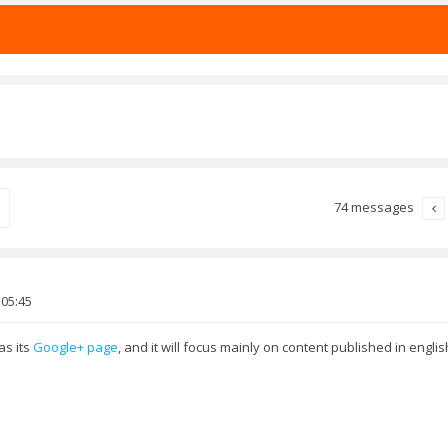
74 messages
rcher
 05:45
as its
Google+ page
, and it will focus mainly on content published in englis