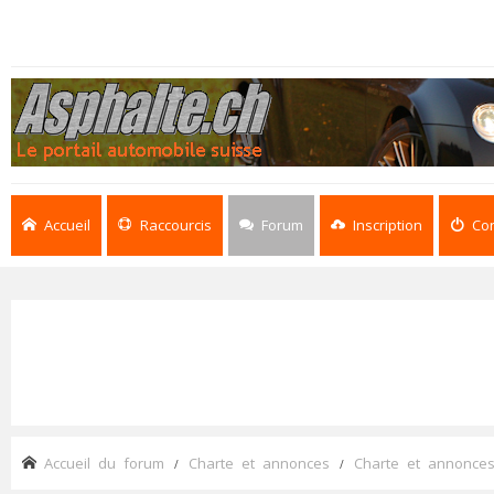
Accueil
Raccourcis
Forum
Inscription
Co
Accueil du forum
Charte et annonces
Charte et annonce