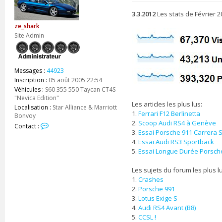
s
s
3.3.2012
Les stats de Février 2
a
ze_shark
g
e
Site Admin
Messages :
44923
Inscription :
05 août 2005 22:54
Véhicules :
S60 355 550 Taycan CT4S
"Nevica Edition"
Les articles les plus lus:
Localisation :
Star Alliance & Marriott
1.
Ferrari F12 Berlinetta
Bonvoy
2.
Scoop Audi RS4 à Genève
C
Contact :
3.
Essai Porsche 911 Carrera 
o
4.
Essai Audi RS3 Sportback
n
t
5.
Essai Longue Durée Porsch
a
c
Les sujets du forum les plus l
t
1.
Crashes
e
2.
Porsche 991
r
3.
Lotus Exige S
z
4.
Audi RS4 Avant (B8)
e
5.
CCSL !
_