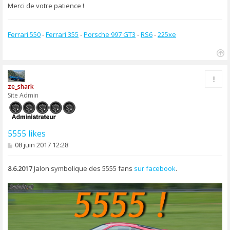
Merci de votre patience !
Ferrari 550
-
Ferrari 355
-
Porsche 997 GT3
-
RS6
-
225xe
H
a
Rapp
u
ze_shark
t
Site Admin
5555 likes
M
08 juin 2017 12:28
e
s
s
8.6.2017
Jalon symbolique des 5555 fans
sur facebook
.
a
g
e