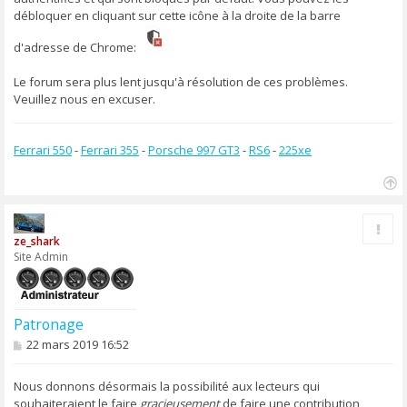
débloquer en cliquant sur cette icône à la droite de la barre
d'adresse de Chrome:
Le forum sera plus lent jusqu'à résolution de ces problèmes.
Veuillez nous en excuser.
Ferrari 550
-
Ferrari 355
-
Porsche 997 GT3
-
RS6
-
225xe
H
a
Rapp
u
ze_shark
t
Site Admin
Patronage
M
22 mars 2019 16:52
e
s
s
Nous donnons désormais la possibilité aux lecteurs qui
a
souhaiteraient le faire
gracieusement
de faire une contribution