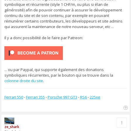
g
symbolique et récurrente (style 1 CHF/m, ou plus si élan de
e
générosité) afin de pouvoir continuer à assurer le développement
continu du site et de son contenu, par exemple en pouvant
rémunérer certains contributeurs, les développeurs et site admins
qui assurent la maintenance de notre nouveau serveur, etc ...
Il y a donc possibilité de le faire par Patreon:
... ou par Paypal, qui supporte également des donations
symboliques récurrentes, par le bouton qui se trouve dans la
colonne droite du site
.
Ferrari 550
-
Ferrari 355
-
Porsche 997 GT3
-
RS6
-
225xe
H
a
Rapp
u
ze_shark
t