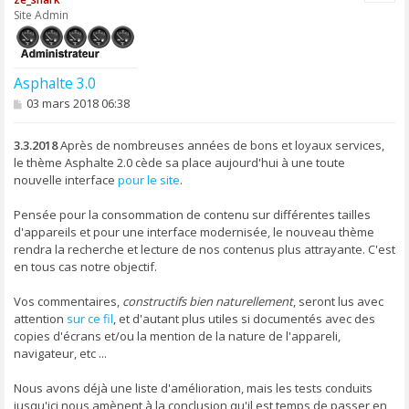
t
Site Admin
Asphalte 3.0
M
03 mars 2018 06:38
e
s
s
3.3.2018
Après de nombreuses années de bons et loyaux services,
a
le thème Asphalte 2.0 cède sa place aujourd'hui à une toute
g
nouvelle interface
pour le site
.
e
Pensée pour la consommation de contenu sur différentes tailles
d'appareils et pour une interface modernisée, le nouveau thème
rendra la recherche et lecture de nos contenus plus attrayante. C'est
en tous cas notre objectif.
Vos commentaires,
constructifs bien naturellement
, seront lus avec
attention
sur ce fil
, et d'autant plus utiles si documentés avec des
copies d'écrans et/ou la mention de la nature de l'appareli,
navigateur, etc ...
Nous avons déjà une liste d'amélioration, mais les tests conduits
jusqu'ici nous amènent à la conclusion qu'il est temps de passer en