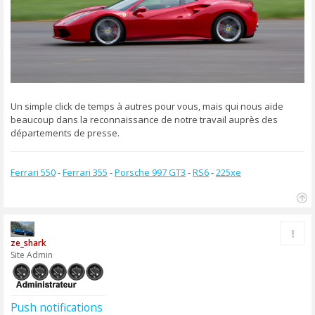
Un simple click de temps à autres pour vous, mais qui nous aide
beaucoup dans la reconnaissance de notre travail auprès des
départements de presse.
Ferrari 550
-
Ferrari 355
-
Porsche 997 GT3
-
RS6
-
225xe
H
a
Rapp
u
ze_shark
t
Site Admin
Push notifications