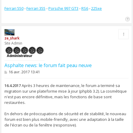
Ferrari 550
-
Ferrari 355
-
Porsche 997 GT3
-
RS6
-
225xe
H
a
Rapp
u
ze_shark
t
Site Admin
Asphalte news: le forum fait peau neuve
M
16 avr. 2017 13:41
e
s
s
16.4.2017
Après 3 heures de maintenance, le forum a terminé sa
a
migration sur une plateforme mise à jour (phpbb 3.2). La cosmétique
g
n'est pas encore définitive, mais les fonctions de base sont
e
restaurées.
En dehors de préoccupations de sécurité et de stabilité, le nouveau
forum est bien plus mobile-friendly, avec une adaptation à la taille
de l'écran ou de la fenêtre (responsive).