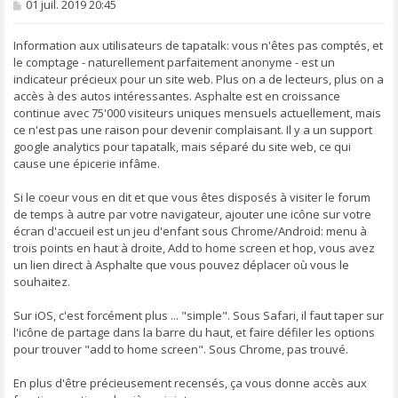
M
01 juil. 2019 20:45
e
s
s
Information aux utilisateurs de tapatalk: vous n'êtes pas comptés, et
a
le comptage - naturellement parfaitement anonyme - est un
g
indicateur précieux pour un site web. Plus on a de lecteurs, plus on a
e
accès à des autos intéressantes. Asphalte est en croissance
continue avec 75'000 visiteurs uniques mensuels actuellement, mais
ce n'est pas une raison pour devenir complaisant. Il y a un support
google analytics pour tapatalk, mais séparé du site web, ce qui
cause une épicerie infâme.
Si le coeur vous en dit et que vous êtes disposés à visiter le forum
de temps à autre par votre navigateur, ajouter une icône sur votre
écran d'accueil est un jeu d'enfant sous Chrome/Android: menu à
trois points en haut à droite, Add to home screen et hop, vous avez
un lien direct à Asphalte que vous pouvez déplacer où vous le
souhaitez.
Sur iOS, c'est forcément plus ... "simple". Sous Safari, il faut taper sur
l'icône de partage dans la barre du haut, et faire défiler les options
pour trouver "add to home screen". Sous Chrome, pas trouvé.
En plus d'être précieusement recensés, ça vous donne accès aux