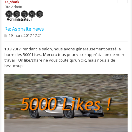
ze_shark
t
Site Admin
Re: Asphalte news
M
19 mars 2017 17:21
e
s
s
19.3.2017
Pendant le salon, nous avons généreusement passé la
a
barre des 5000 Likes.
Merci
à tous pour votre appréciation de notre
g
travail ! Un like/share ne vous coûte qu'un clic, mais nous aide
e
beaucoup !