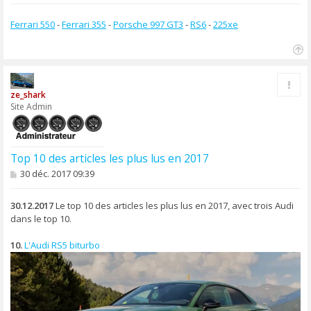
Ferrari 550
-
Ferrari 355
-
Porsche 997 GT3
-
RS6
-
225xe
H
a
Rapp
u
ze_shark
t
Site Admin
Top 10 des articles les plus lus en 2017
M
30 déc. 2017 09:39
e
s
s
30.12.2017
Le top 10 des articles les plus lus en 2017, avec trois Audi
a
dans le top 10.
g
e
10.
L'Audi RS5 biturbo