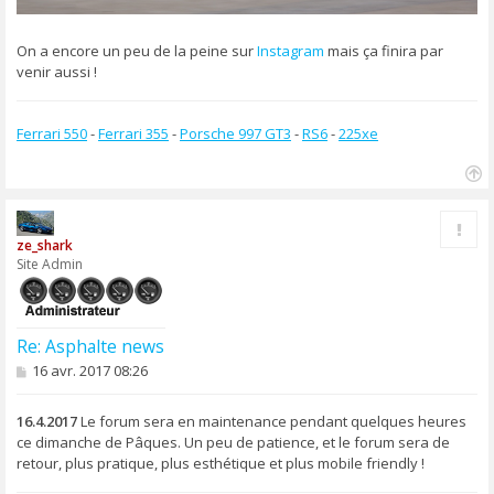
On a encore un peu de la peine sur
Instagram
mais ça finira par
venir aussi !
Ferrari 550
-
Ferrari 355
-
Porsche 997 GT3
-
RS6
-
225xe
H
a
Rapp
u
ze_shark
t
Site Admin
Re: Asphalte news
M
16 avr. 2017 08:26
e
s
s
16.4.2017
Le forum sera en maintenance pendant quelques heures
a
ce dimanche de Pâques. Un peu de patience, et le forum sera de
g
retour, plus pratique, plus esthétique et plus mobile friendly !
e