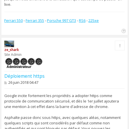
live.
Ferrari 550
-
Ferrari 355
-
Porsche 997 GT3
-
RS6
-
225xe
H
a
Rapp
u
ze_shark
t
Site Admin
Déploiement https
M
26 juin 2018 04:47
e
s
s
Google incite fortement les propriétés a adopter https comme
a
protocole de communication sécurisé, et dès le 1er juillet ajoutera
g
une mention à cet effet dans la barre d'adresse de chrome.
e
Asphalte passe donc sous https, avec quelques aléas, notamment
quelques scripts qui sont considérés par défaut comme non
authentifiés et qui sont bloqués par défaut. Vous pouvez les