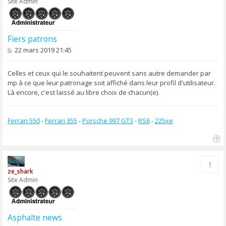
Site Admin
Fiers patrons
M
22 mars 2019 21:45
e
s
s
Celles et ceux qui le souhaitent peuvent sans autre demander par
a
mp à ce que leur patronage soit affiché dans leur profil d'utilisateur.
g
Là encore, c'est laissé au libre choix de chacun(e).
e
Ferrari 550
-
Ferrari 355
-
Porsche 997 GT3
-
RS6
-
225xe
H
a
Rapp
u
ze_shark
t
Site Admin
Asphalte news