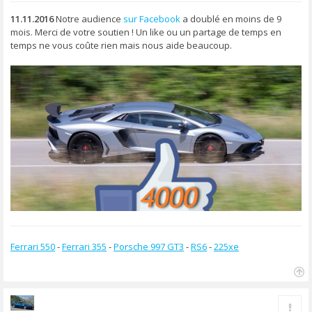
s
s
11.11.2016
Notre audience
sur Facebook
a doublé en moins de 9
a
mois. Merci de votre soutien ! Un like ou un partage de temps en
g
temps ne vous coûte rien mais nous aide beaucoup.
e
Ferrari 550
-
Ferrari 355
-
Porsche 997 GT3
-
RS6
-
225xe
H
a
Rapp
u