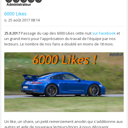
6000 Likes
M
25 août 2017 08:14
e
s
s
25.8.2017
Passage du cap des 6000 Likes cette nuit
sur Facebook
et
a
un grand merci pour l'appréciation du travail de l'équipe par nos
g
lecteurs. Le nombre de nos fans a doublé en moins de 18 mois.
e
Un like, un share, un petit remerciement anodin qui s'additionne aux
autres et aide de nouveaux lecteurs/trices à nous découvrir.