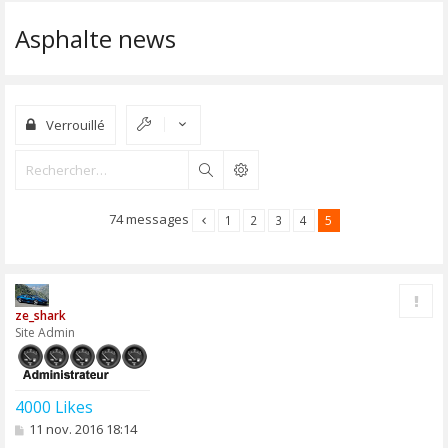
Asphalte news
Verrouillé
Rechercher
74 messages
1
2
3
4
5
Rapp
ze_shark
Site Admin
4000 Likes
M
11 nov. 2016 18:14
e