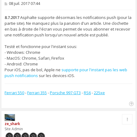
M
08 juil. 2017 07:44
e
s
s
8.7.2017
Asphalte supporte désormais les notifications push (pour la
a
partie site). Ne manquez plus la parution d'un article. Une clochette
g
en bas à droite de l'écran vous permet de vous abonner et recevoir
e
une notification push lorsqu'un nouvel article est publié.
Testé et fonctionne pour l'instant sous:
- Windows: Chrome
- MacOS: Chrome, Safari, Firefox
- Android: Chrome
Pour iOS, pas de bol, Apple ne
supporte pour l'instant pas les web
push notifications
sur les devices iOS.
Ferrari 550
-
Ferrari 355
-
Porsche 997 GT3
-
RS6
-
225xe
H
a
Rapp
u
ze_shark
t
Site Admin