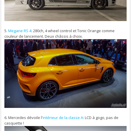
5.
Megane RS 4
: 280ch, 4 wheel control et Tonic Orange comme
couleur de lancement. Deux châssis à choix.
6. Mercedes dévoile l'
intérieur de la classe A
: LCD à gogo, pas de
casquette !