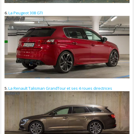
6.
La Peugeot 308 GTI
5.
La Renault Talisman GrandTour et ses 4 roues directrices