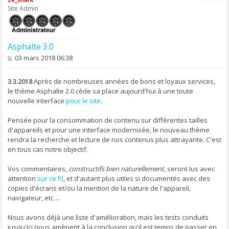
t
Site Admin
Asphalte 3.0
M
03 mars 2018 06:38
e
s
s
3.3.2018
Après de nombreuses années de bons et loyaux services,
a
le thème Asphalte 2.0 cède sa place aujourd'hui à une toute
g
nouvelle interface
pour le site
.
e
Pensée pour la consommation de contenu sur différentes tailles
d'appareils et pour une interface modernisée, le nouveau thème
rendra la recherche et lecture de nos contenus plus attrayante. C'est
en tous cas notre objectif.
Vos commentaires,
constructifs bien naturellement
, seront lus avec
attention
sur ce fil
, et d'autant plus utiles si documentés avec des
copies d'écrans et/ou la mention de la nature de l'appareli,
navigateur, etc ...
Nous avons déjà une liste d'amélioration, mais les tests conduits
jusqu'ici nous amènent à la conclusion qu'il est temps de passer en