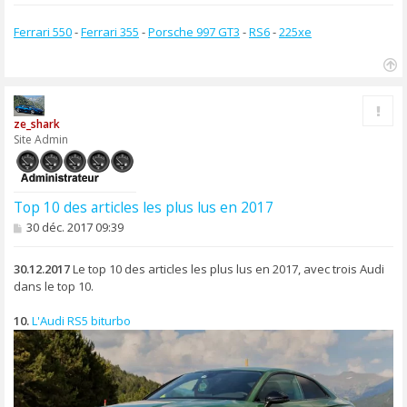
Ferrari 550
-
Ferrari 355
-
Porsche 997 GT3
-
RS6
-
225xe
H
a
Rapp
u
ze_shark
t
Site Admin
Top 10 des articles les plus lus en 2017
M
30 déc. 2017 09:39
e
s
s
30.12.2017
Le top 10 des articles les plus lus en 2017, avec trois Audi
a
dans le top 10.
g
e
10.
L'Audi RS5 biturbo