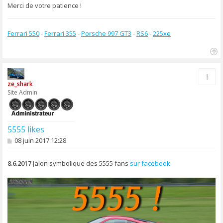
Merci de votre patience !
Ferrari 550
-
Ferrari 355
-
Porsche 997 GT3
-
RS6
-
225xe
H
a
Rapp
u
ze_shark
t
Site Admin
5555 likes
M
08 juin 2017 12:28
e
s
s
8.6.2017
Jalon symbolique des 5555 fans
sur facebook
.
a
g
e