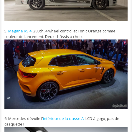
5.
Megane RS 4
: 280ch, 4 wheel control et Tonic Orange comme
couleur de lancement. Deux châssis à choix.
6. Mercedes dévoile l'
intérieur de la classe A
: LCD à gogo, pas de
casquette !