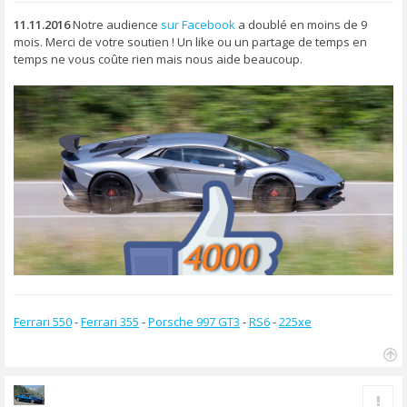
s
s
11.11.2016
Notre audience
sur Facebook
a doublé en moins de 9
a
mois. Merci de votre soutien ! Un like ou un partage de temps en
g
temps ne vous coûte rien mais nous aide beaucoup.
e
Ferrari 550
-
Ferrari 355
-
Porsche 997 GT3
-
RS6
-
225xe
H
a
Rapp
u