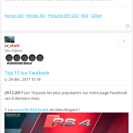
Ferrari 550
-
Ferrari 355
-
Porsche 997 GT3
-
RS6
-
225xe
H
a
Rapp
u
ze_shark
t
Site Admin
Top 10 sur Facebook
M
29 déc. 2017 15:19
e
s
s
29.12.2017
Les 10 posts les plus populaires sur notre page Facebook
a
ces 6 derniers mois
g
e
1. La
nouvelle RS4 Avant
, en bleu Nogaro !