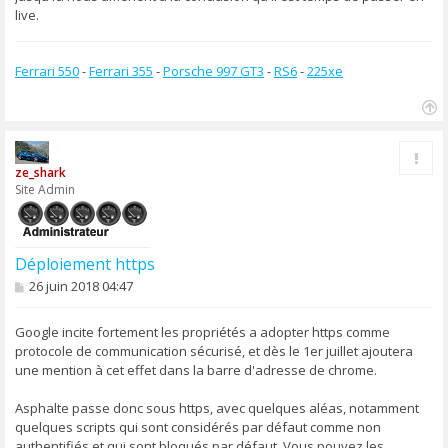
live.
Ferrari 550
-
Ferrari 355
-
Porsche 997 GT3
-
RS6
-
225xe
H
a
Rapp
u
ze_shark
t
Site Admin
Déploiement https
M
26 juin 2018 04:47
e
s
s
Google incite fortement les propriétés a adopter https comme
a
protocole de communication sécurisé, et dès le 1er juillet ajoutera
g
une mention à cet effet dans la barre d'adresse de chrome.
e
Asphalte passe donc sous https, avec quelques aléas, notamment
quelques scripts qui sont considérés par défaut comme non
authentifiés et qui sont bloqués par défaut. Vous pouvez les