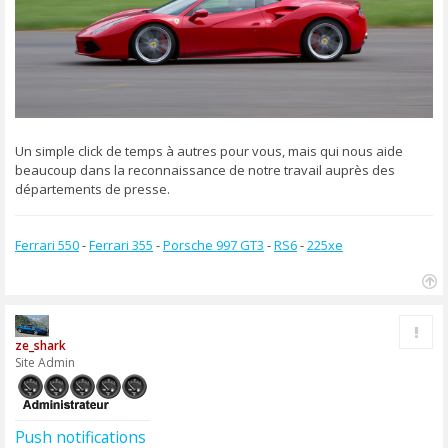
Un simple click de temps à autres pour vous, mais qui nous aide
beaucoup dans la reconnaissance de notre travail auprès des
départements de presse.
Ferrari 550
-
Ferrari 355
-
Porsche 997 GT3
-
RS6
-
225xe
H
a
Rapp
u
ze_shark
t
Site Admin
Push notifications