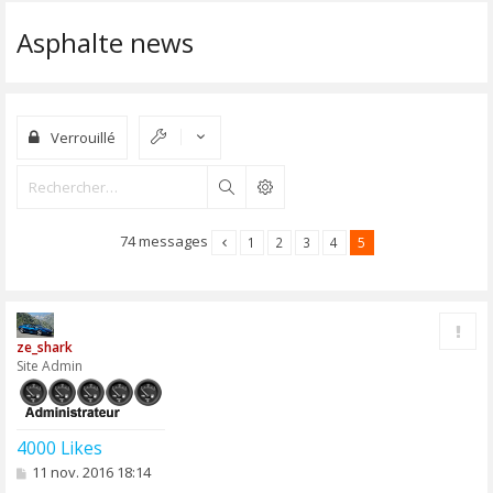
Asphalte news
Verrouillé
Rechercher
74 messages
1
2
3
4
5
Rapp
ze_shark
Site Admin
4000 Likes
M
11 nov. 2016 18:14
e