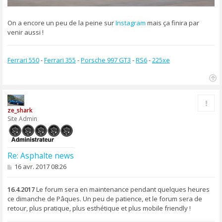
On a encore un peu de la peine sur
Instagram
mais ça finira par
venir aussi !
Ferrari 550
-
Ferrari 355
-
Porsche 997 GT3
-
RS6
-
225xe
H
a
Rapp
u
ze_shark
t
Site Admin
Re: Asphalte news
M
16 avr. 2017 08:26
e
s
s
16.4.2017
Le forum sera en maintenance pendant quelques heures
a
ce dimanche de Pâques. Un peu de patience, et le forum sera de
g
retour, plus pratique, plus esthétique et plus mobile friendly !
e