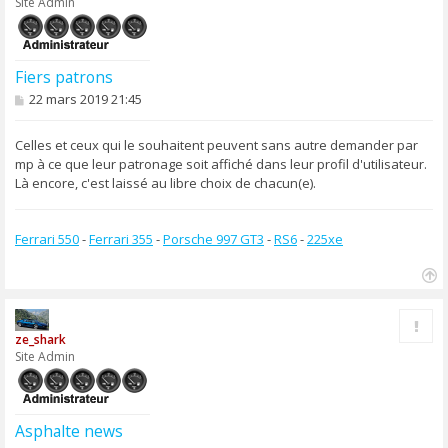
Site Admin
Fiers patrons
M
22 mars 2019 21:45
e
s
s
Celles et ceux qui le souhaitent peuvent sans autre demander par
a
mp à ce que leur patronage soit affiché dans leur profil d'utilisateur.
g
Là encore, c'est laissé au libre choix de chacun(e).
e
Ferrari 550
-
Ferrari 355
-
Porsche 997 GT3
-
RS6
-
225xe
H
a
Rapp
u
ze_shark
t
Site Admin
Asphalte news