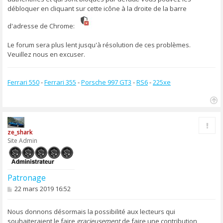
débloquer en cliquant sur cette icône à la droite de la barre
d'adresse de Chrome:
Le forum sera plus lent jusqu'à résolution de ces problèmes.
Veuillez nous en excuser.
Ferrari 550
-
Ferrari 355
-
Porsche 997 GT3
-
RS6
-
225xe
H
a
Rapp
u
ze_shark
t
Site Admin
Patronage
M
22 mars 2019 16:52
e
s
s
Nous donnons désormais la possibilité aux lecteurs qui
a
souhaiteraient le faire
gracieusement
de faire une contribution