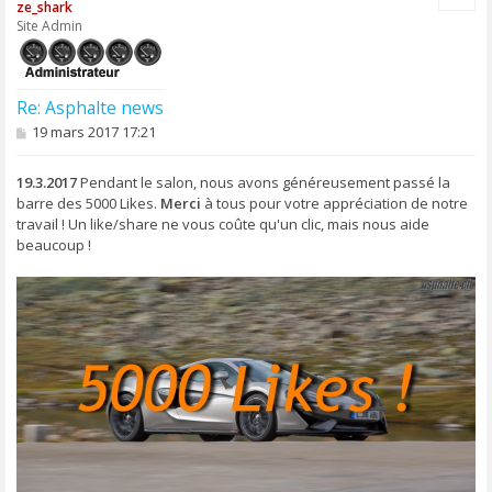
ze_shark
t
Site Admin
Re: Asphalte news
M
19 mars 2017 17:21
e
s
s
19.3.2017
Pendant le salon, nous avons généreusement passé la
a
barre des 5000 Likes.
Merci
à tous pour votre appréciation de notre
g
travail ! Un like/share ne vous coûte qu'un clic, mais nous aide
e
beaucoup !