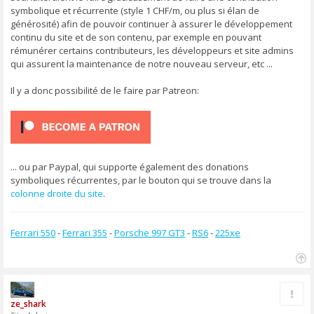
g
symbolique et récurrente (style 1 CHF/m, ou plus si élan de
e
générosité) afin de pouvoir continuer à assurer le développement
continu du site et de son contenu, par exemple en pouvant
rémunérer certains contributeurs, les développeurs et site admins
qui assurent la maintenance de notre nouveau serveur, etc ...
Il y a donc possibilité de le faire par Patreon:
... ou par Paypal, qui supporte également des donations
symboliques récurrentes, par le bouton qui se trouve dans la
colonne droite du site
.
Ferrari 550
-
Ferrari 355
-
Porsche 997 GT3
-
RS6
-
225xe
H
a
Rapp
u
ze_shark
t