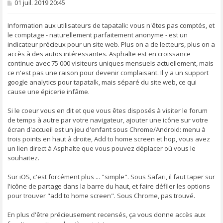
M
01 juil. 2019 20:45
e
s
s
Information aux utilisateurs de tapatalk: vous n'êtes pas comptés, et
a
le comptage - naturellement parfaitement anonyme - est un
g
indicateur précieux pour un site web. Plus on a de lecteurs, plus on a
e
accès à des autos intéressantes. Asphalte est en croissance
continue avec 75'000 visiteurs uniques mensuels actuellement, mais
ce n'est pas une raison pour devenir complaisant. Il y a un support
google analytics pour tapatalk, mais séparé du site web, ce qui
cause une épicerie infâme.
Si le coeur vous en dit et que vous êtes disposés à visiter le forum
de temps à autre par votre navigateur, ajouter une icône sur votre
écran d'accueil est un jeu d'enfant sous Chrome/Android: menu à
trois points en haut à droite, Add to home screen et hop, vous avez
un lien direct à Asphalte que vous pouvez déplacer où vous le
souhaitez.
Sur iOS, c'est forcément plus ... "simple". Sous Safari, il faut taper sur
l'icône de partage dans la barre du haut, et faire défiler les options
pour trouver "add to home screen". Sous Chrome, pas trouvé.
En plus d'être précieusement recensés, ça vous donne accès aux