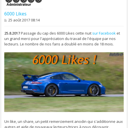
6000 Likes
M
25 août 2017 08:14
e
s
s
25.8.2017
Passage du cap des 6000 Likes cette nuit
sur Facebook
et
a
un grand merci pour l'appréciation du travail de l'équipe par nos
g
lecteurs. Le nombre de nos fans a doublé en moins de 18 mois.
e
Un like, un share, un petit remerciement anodin qui s'additionne aux
autres et aide de nouveaux lecteurs/trices à nous découvrir.