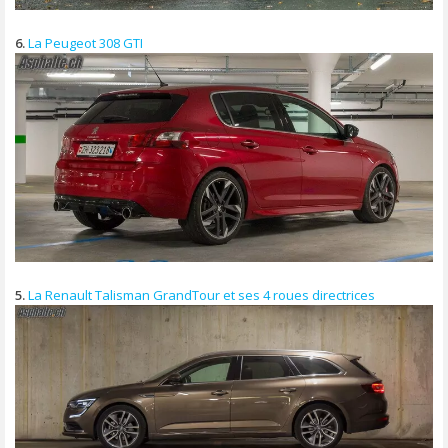
6.
La Peugeot 308 GTI
5.
La Renault Talisman GrandTour et ses 4 roues directrices