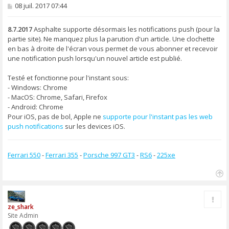
M
08 juil. 2017 07:44
e
s
s
8.7.2017
Asphalte supporte désormais les notifications push (pour la
a
partie site). Ne manquez plus la parution d'un article. Une clochette
g
en bas à droite de l'écran vous permet de vous abonner et recevoir
e
une notification push lorsqu'un nouvel article est publié.
Testé et fonctionne pour l'instant sous:
- Windows: Chrome
- MacOS: Chrome, Safari, Firefox
- Android: Chrome
Pour iOS, pas de bol, Apple ne
supporte pour l'instant pas les web
push notifications
sur les devices iOS.
Ferrari 550
-
Ferrari 355
-
Porsche 997 GT3
-
RS6
-
225xe
H
a
Rapp
u
ze_shark
t
Site Admin