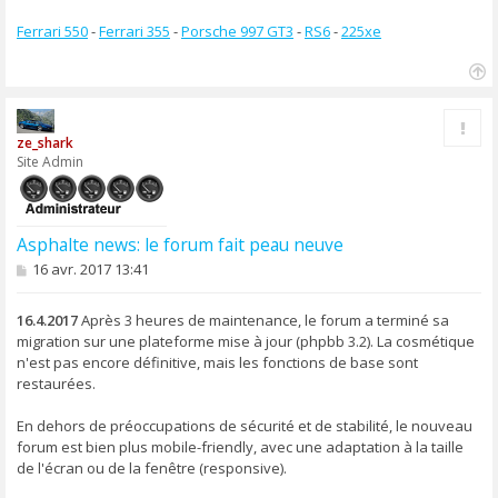
Ferrari 550
-
Ferrari 355
-
Porsche 997 GT3
-
RS6
-
225xe
H
a
Rapp
u
ze_shark
t
Site Admin
Asphalte news: le forum fait peau neuve
M
16 avr. 2017 13:41
e
s
s
16.4.2017
Après 3 heures de maintenance, le forum a terminé sa
a
migration sur une plateforme mise à jour (phpbb 3.2). La cosmétique
g
n'est pas encore définitive, mais les fonctions de base sont
e
restaurées.
En dehors de préoccupations de sécurité et de stabilité, le nouveau
forum est bien plus mobile-friendly, avec une adaptation à la taille
de l'écran ou de la fenêtre (responsive).