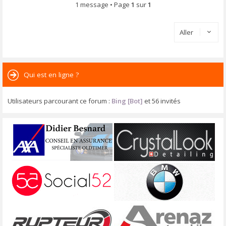
1 message • Page
1
sur
1
Aller
Qui est en ligne ?
Utilisateurs parcourant ce forum :
Bing [Bot]
et 56 invités