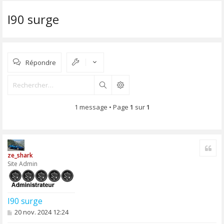
I90 surge
Répondre
Rechercher
1 message • Page
1
sur
1
Cite
ze_shark
Site Admin
I90 surge
M
20 nov. 2024 12:24
e