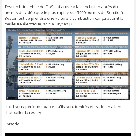
s
s
Test un brin débile de OoS qui arrive à la conclusion après dix
a
heures de vidéo que le plus rapide sur 5000 bornes de Seattle à
g
Boston est de prendre une voiture à combustion car ça pourrit la
e
meilleure électrique, soit la Taycan J2.
Lucid sous-performe parce qu'ils sont tombés en rade en allant
chatouiller la réserve.
Episode 3: