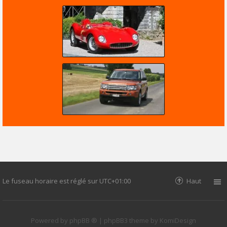
Le fuseau horaire est réglé sur
UTC+01:00
Haut
Powered by
phpBB ®
| phpBB3 theme by
KomiDesign