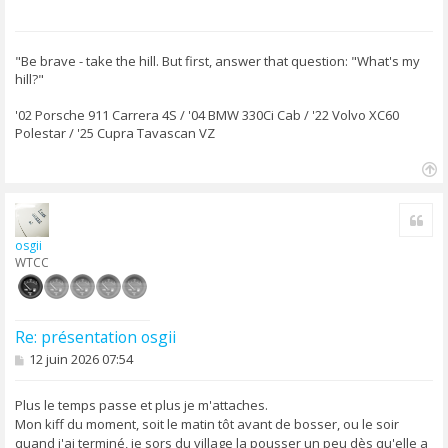
g
e
"Be brave - take the hill. But first, answer that question: "What's my
hill?"
'02 Porsche 911 Carrera 4S / '04 BMW 330Ci Cab / '22 Volvo XC60
Polestar / '25 Cupra Tavascan VZ
H
a
Cite
u
t
osgii
WTCC
Re: présentation osgii
M
12 juin 2026 07:54
e
s
s
Plus le temps passe et plus je m'attaches.
a
Mon kiff du moment, soit le matin tôt avant de bosser, ou le soir
g
quand j'ai terminé, je sors du village la pousser un peu dès qu'elle a