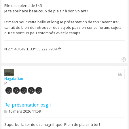
s
s
Elle est splendide ! <3
a
Je te souhaite beaucoup de plaisir à son volant !
g
e
Et merci pour cette belle et longue présentation de ton "aventure",
ca fait du bien de retrouver des sujets passion sur ce forum, sujets
qui se sont un peu estompés avec le temps...
N 27° 48.849' E 33° 55.222' -98.4 ft
H
a
Cite
u
Nagata-San
t
F1
Re: présentation osgii
M
16 mars 2026 11:59
e
s
s
Superbe, la teinte est magnifique. Plein de plaisir à toi !
a