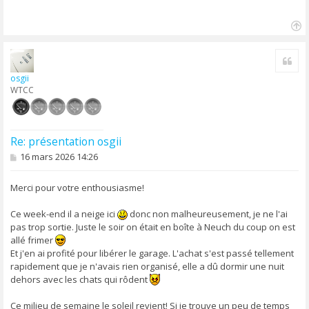
g
e
H
a
Cite
u
t
osgii
WTCC
Re: présentation osgii
M
16 mars 2026 14:26
e
s
s
Merci pour votre enthousiasme!
a
g
Ce week-end il a neige ici
donc non malheureusement, je ne l'ai
e
pas trop sortie. Juste le soir on était en boîte à Neuch du coup on est
allé frimer
Et j'en ai profité pour libérer le garage. L'achat s'est passé tellement
rapidement que je n'avais rien organisé, elle a dû dormir une nuit
dehors avec les chats qui rôdent
Ce milieu de semaine le soleil revient! Si je trouve un peu de temps