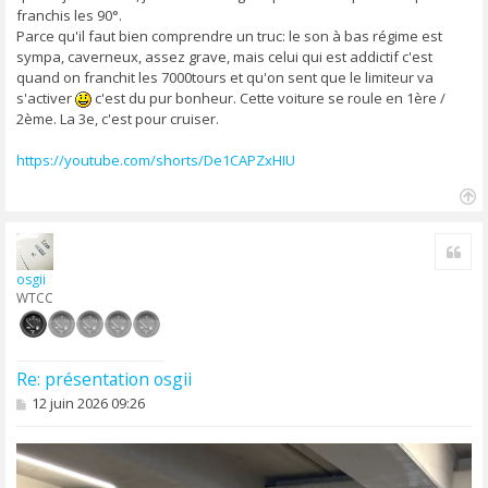
e
franchis les 90°.
Parce qu'il faut bien comprendre un truc: le son à bas régime est
sympa, caverneux, assez grave, mais celui qui est addictif c'est
quand on franchit les 7000tours et qu'on sent que le limiteur va
s'activer
c'est du pur bonheur. Cette voiture se roule en 1ère /
2ème. La 3e, c'est pour cruiser.
https://youtube.com/shorts/De1CAPZxHIU
H
a
Cite
u
t
osgii
WTCC
Re: présentation osgii
M
12 juin 2026 09:26
e
s
s
a
g