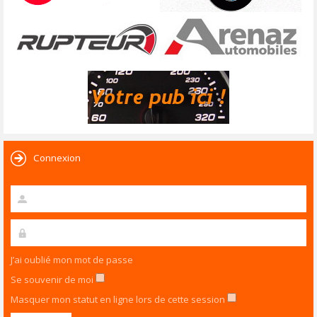
Connexion
J’ai oublié mon mot de passe
Se souvenir de moi
Masquer mon statut en ligne lors de cette session