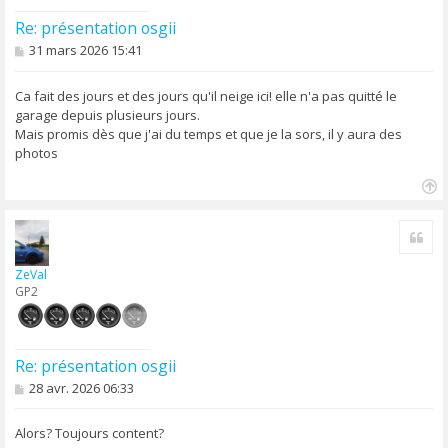
Re: présentation osgii
M
31 mars 2026 15:41
e
s
s
Ca fait des jours et des jours qu'il neige ici! elle n'a pas quitté le
a
garage depuis plusieurs jours.
g
Mais promis dès que j'ai du temps et que je la sors, il y aura des
e
photos
H
a
Cite
u
t
ZeVal
GP2
Re: présentation osgii
M
28 avr. 2026 06:33
e
s
s
Alors? Toujours content?
a