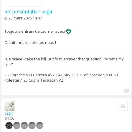
Re: présentation osgii
M
23 mars 2026 14:47
e
s
s
Toujours entrain de tourner avec?
a
g
On attends les photos nous !
e
"Be brave - take the hill. But first, answer that question: "What's my
hill?"
'02 Porsche 911 Carrera 4S / '04 BMW 330Ci Cab / '22 Volvo XC60
Polestar / '25 Cupra Tavascan VZ
H
a
Cite
u
t
osgii
WTCC