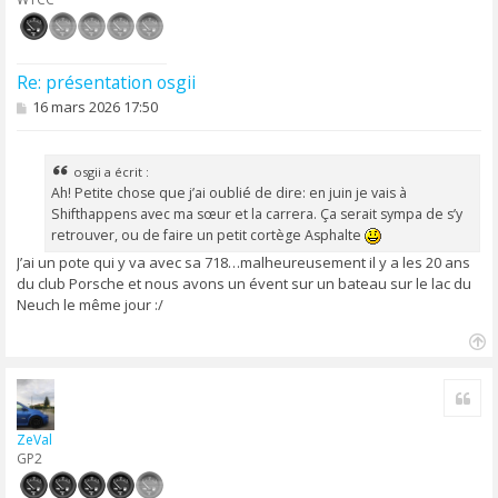
Re: présentation osgii
M
16 mars 2026 17:50
e
s
s
a
osgii a écrit :
g
Ah! Petite chose que j’ai oublié de dire: en juin je vais à
e
Shifthappens avec ma sœur et la carrera. Ça serait sympa de s’y
retrouver, ou de faire un petit cortège Asphalte
J’ai un pote qui y va avec sa 718…malheureusement il y a les 20 ans
du club Porsche et nous avons un évent sur un bateau sur le lac du
Neuch le même jour :/
H
a
Cite
u
t
ZeVal
GP2