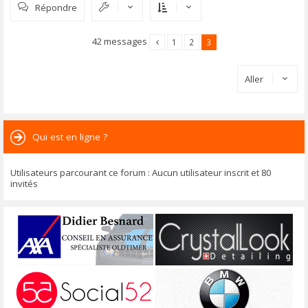
Répondre
t
42 messages
1
2
3
Aller
Qui est en ligne ?
Utilisateurs parcourant ce forum : Aucun utilisateur inscrit et 80
invités