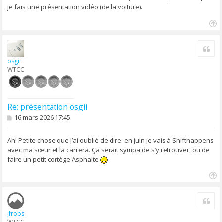
je fais une présentation vidéo (de la voiture).
H
a
Cite
u
t
osgii
WTCC
Re: présentation osgii
M
16 mars 2026 17:45
e
s
s
Ah! Petite chose que j’ai oublié de dire: en juin je vais à Shifthappens
a
avec ma sœur et la carrera. Ça serait sympa de s’y retrouver, ou de
g
faire un petit cortège Asphalte
e
H
a
Cite
u
t
jfrobs
WTCC