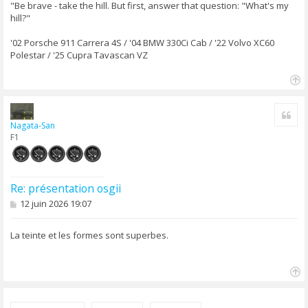
"Be brave - take the hill. But first, answer that question: "What's my
hill?"
'02 Porsche 911 Carrera 4S / '04 BMW 330Ci Cab / '22 Volvo XC60
Polestar / '25 Cupra Tavascan VZ
H
a
Cite
u
Nagata-San
t
F1
Re: présentation osgii
M
12 juin 2026 19:07
e
s
s
La teinte et les formes sont superbes.
a
g
e
H
a
u