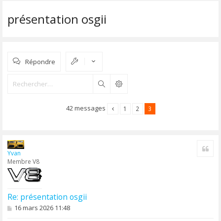
présentation osgii
Répondre
Rechercher
42 messages
1
2
3
Cite
Yvan
Membre V8
Re: présentation osgii
M
16 mars 2026 11:48
e