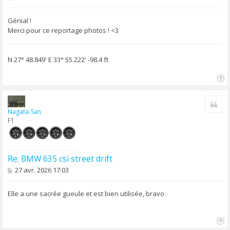
e
s
s
Génial !
a
Merci pour ce reportage photos ! <3
g
e
N 27° 48.849' E 33° 55.222' -98.4 ft
H
a
Cite
u
Nagata-San
t
F1
Re: BMW 635 csi street drift
M
27 avr. 2026 17:03
e
s
s
Elle a une sacrée gueule et est bien utilisée, bravo
a
g
e
H