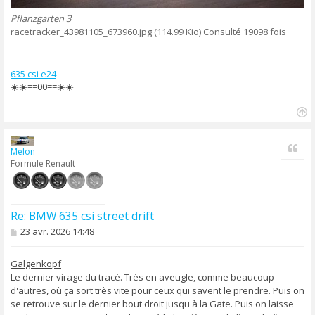
Pflanzgarten 3
racetracker_43981105_673960.jpg (114.99 Kio) Consulté 19098 fois
635 csi e24
☀️☀️==00==☀️☀️
H
a
Cite
u
Melon
t
Formule Renault
Re: BMW 635 csi street drift
M
23 avr. 2026 14:48
e
s
s
Galgenkopf
a
Le dernier virage du tracé. Très en aveugle, comme beaucoup
g
d'autres, où ça sort très vite pour ceux qui savent le prendre. Puis on
e
se retrouve sur le dernier bout droit jusqu'à la Gate. Puis on laisse