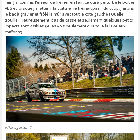
l'air. J'ai commis l'erreur de freiner en l'air, ce qui a perturbé le boitier
ABS et lorsque j'ai atterri, la voiture ne freinait pas... du coup, j'ai pris
le bac à gravier et frôlé le mûr avec tout le côté gauche ! Quelle
trouille ! Heureusement, pas de casse et seulement quelques petits
impacts sont visibles (je les vois seulement quand je la lave aux
chiffons!).
Pflanzgarten 1