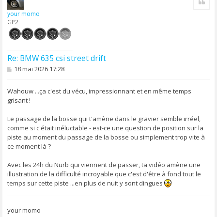
u
t
your momo
GP2
Re: BMW 635 csi street drift
M
18 mai 2026 17:28
e
s
s
Wahouw ...ça c'est du vécu, impressionnant et en même temps
a
grisant !
g
e
Le passage de la bosse qui t'amène dans le gravier semble irréel,
comme si c'était inéluctable - est-ce une question de position sur la
piste au moment du passage de la bosse ou simplement trop vite à
ce moment là ?
Avec les 24h du Nurb qui viennent de passer, ta vidéo amène une
illustration de la difficulté incroyable que c'est d'être à fond tout le
temps sur cette piste ...en plus de nuit y sont dingues
your momo