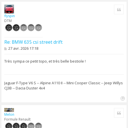
a
Cite
u
t
flyspin
DTM
Re: BMW 635 csi street drift
M
27 avr. 2026 17:18
e
s
s
Très sympa ce petit topo, et très belle bestiole !
a
g
e
Jaguar F-Type V6 S -- Alpine A110 II -- Mini Cooper Classic -- Jeep Willys
CJ3B -- Dacia Duster 4x4
H
a
Cite
u
Melon
t
Formule Renault