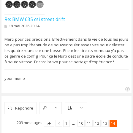
Re: BMW 635 csi street drift
M
18 mai 2026 20:34
e
s
s
Merci pour ces précisions. Effectivement dans la vie de tous les jours
a
on a pas trop l’habitude de pouvoir rouler assez vite pour délester
g
les quatre roues sur une bosse. Et sur les circuits normaux y’a pas
e
ce genre de config. Pour ça le Nurb c’est une sacré école de conduite
à haute vitesse. Encore bravo pour ce partage d’expérience !
your momo
H
a
u
Répondre
t
209 messages
1
…
10
11
12
13
14