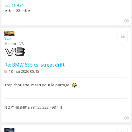
635 csi e24
☀️☀️==00==☀️☀️
H
a
Cite
u
Yvan
t
Membre V8
Re: BMW 635 csi street drift
M
18 mai 2026 08:15
e
s
s
Trop chouette, merci pour le partage !
a
g
e
N 27° 48.849' E 33° 55.222' -98.4 ft
H
a
Cite