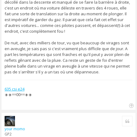
décollé dans la descente et manqué de se faire la barrière à droite,
c'est un endroit où ma voiture déleste en travers des 4 roues, elle
fait une sorte de translation sur la droite au moment de plonger. Il
est impératif de garder du gaz. Il parait que cela fait cet effet sur
d'autres voitures... comme ces pilotes passent, et dépassent(!) à cet
endroit, c'est complètement fou !
De nuit, avec des milliers de tour, vu que beaucoup de virages sont
en aveugle, je sais pas si c'est vraiment plus difficile que de jour. A
part les températures qui sont fraiches et qu'il peut y avoir plein de
reflets gênant avec de la pluie. Ca reste un geste de foi d'entrer
pleine balle dans un virage en aveugle à une vitesse qui ne permet
pas de s'arrêter s'il y a un tas où une dépanneuse.
635 csi e24
☀️☀️==00==☀️☀️
H
a
Cite
u
t
your momo
GP2