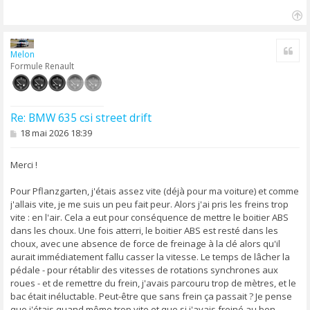
H
a
Cite
u
Melon
t
Formule Renault
Re: BMW 635 csi street drift
M
18 mai 2026 18:39
e
s
s
Merci !
a
g
Pour Pflanzgarten, j'étais assez vite (déjà pour ma voiture) et comme
e
j'allais vite, je me suis un peu fait peur. Alors j'ai pris les freins trop
vite : en l'air. Cela a eut pour conséquence de mettre le boitier ABS
dans les choux. Une fois atterri, le boitier ABS est resté dans les
choux, avec une absence de force de freinage à la clé alors qu'il
aurait immédiatement fallu casser la vitesse. Le temps de lâcher la
pédale - pour rétablir des vitesses de rotations synchrones aux
roues - et de remettre du frein, j'avais parcouru trop de mètres, et le
bac était inéluctable. Peut-être que sans frein ça passait ? Je pense
que j'étais quand même trop vite et que si j'avais freiné au bon