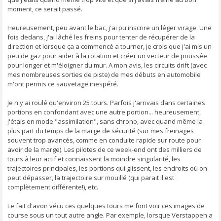
moment, ce serait passé.
Heureusement, peu avant le bac, j'ai pu inscrire un léger virage. Une
fois dedans, j'ai lâché les freins pour tenter de récupérer de la
direction et lorsque ça a commencé a tourner, je crois que j'ai mis un
peu de gaz pour aider à la rotation et créer un vecteur de poussée
pour longer et m'éloigner du mur. A mon avis, les circuits drift (avec
mes nombreuses sorties de piste) de mes débuts en automobile
m'ont permis ce sauvetage inespéré.
Je n'y ai roulé qu'environ 25 tours. Parfois j'arrivais dans certaines
portions en confondant avec une autre portion... heureusement,
j'étais en mode "assimilation", sans chrono, avec quand même la
plus part du temps de la marge de sécurité (sur mes freinages
souvent trop avancés, comme en conduite rapide sur route pour
avoir de la marge). Les pilotes de ce week-end ont des milliers de
tours à leur actif et connaissent la moindre singularité, les
trajectoires principales, les portions qui glissent, les endroits où on
peut dépasser, la trajectoire sur mouillé (qui parait il est
complètement différente!), etc.
Le fait d'avoir vécu ces quelques tours me font voir ces images de
course sous un tout autre angle. Par exemple, lorsque Verstappen a