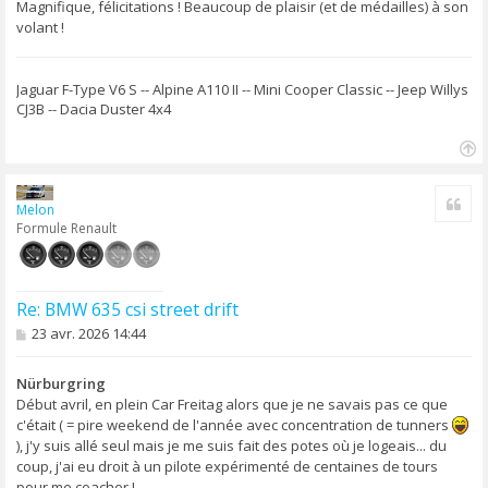
s
Magnifique, félicitations ! Beaucoup de plaisir (et de médailles) à son
a
volant !
g
e
Jaguar F-Type V6 S -- Alpine A110 II -- Mini Cooper Classic -- Jeep Willys
CJ3B -- Dacia Duster 4x4
H
a
Cite
u
Melon
t
Formule Renault
Re: BMW 635 csi street drift
M
23 avr. 2026 14:44
e
s
s
Nürburgring
a
Début avril, en plein Car Freitag alors que je ne savais pas ce que
g
c'était ( = pire weekend de l'année avec concentration de tunners
e
), j'y suis allé seul mais je me suis fait des potes où je logeais... du
coup, j'ai eu droit à un pilote expérimenté de centaines de tours
pour me coacher !