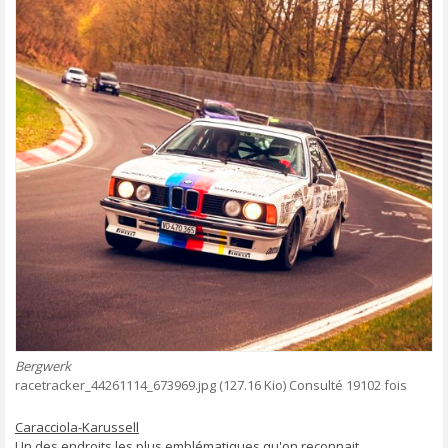
Bergwerk
racetracker_44261114_673969.jpg (127.16 Kio) Consulté 19102 fois
Caracciola-Karussell
Un des endroits les plus emblématiques qu'on reconnait