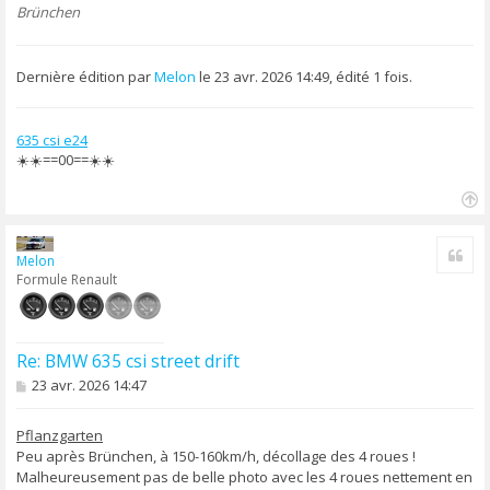
Brünchen
Dernière édition par
Melon
le 23 avr. 2026 14:49, édité 1 fois.
635 csi e24
☀️☀️==00==☀️☀️
H
a
Cite
u
Melon
t
Formule Renault
Re: BMW 635 csi street drift
M
23 avr. 2026 14:47
e
s
s
Pflanzgarten
a
Peu après Brünchen, à 150-160km/h, décollage des 4 roues !
g
Malheureusement pas de belle photo avec les 4 roues nettement en
e