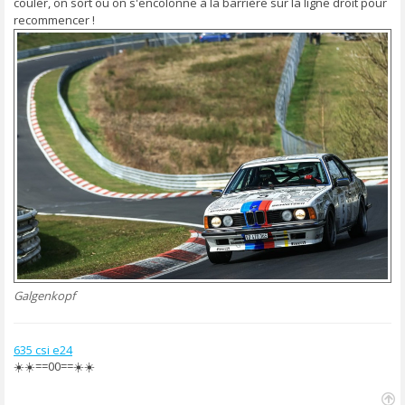
couler, on sort ou on s'encolonne à la barrière sur la ligne droit pour
recommencer !
Galgenkopf
635 csi e24
☀️☀️==00==☀️☀️