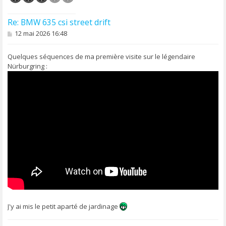
Re: BMW 635 csi street drift
M
12 mai 2026 16:48
e
s
s
Quelques séquences de ma première visite sur le légendaire
a
Nürburgring :
g
e
J'y ai mis le petit aparté de jardinage