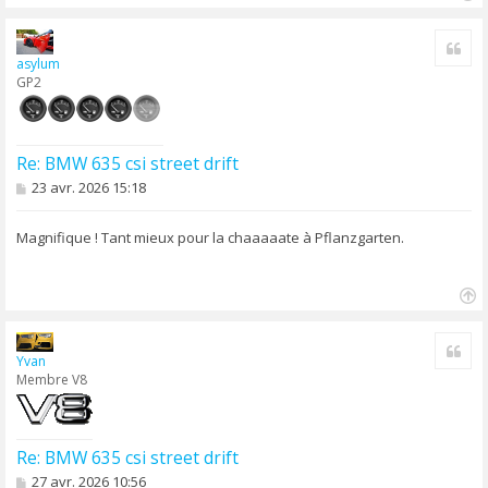
H
a
Cite
u
asylum
t
GP2
Re: BMW 635 csi street drift
M
23 avr. 2026 15:18
e
s
s
Magnifique ! Tant mieux pour la chaaaaate à Pflanzgarten.
a
g
e
H
a
Cite
u
Yvan
t
Membre V8
Re: BMW 635 csi street drift
M
27 avr. 2026 10:56