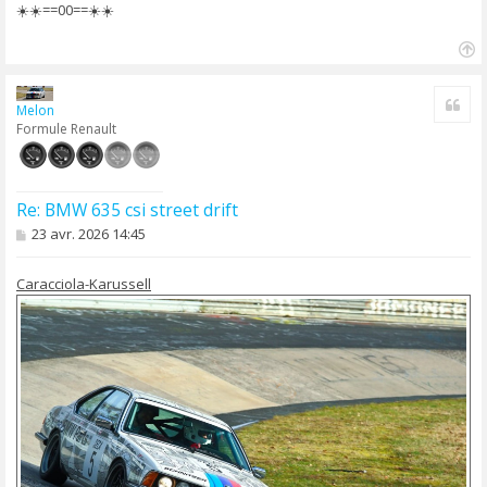
☀️☀️==00==☀️☀️
H
a
Cite
u
Melon
t
Formule Renault
Re: BMW 635 csi street drift
M
23 avr. 2026 14:45
e
s
s
Caracciola-Karussell
a
g
e