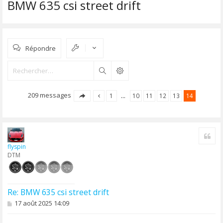
BMW 635 csi street drift
Répondre
Rechercher
209 messages
1
…
10
11
12
13
14
Cite
flyspin
DTM
Re: BMW 635 csi street drift
M
17 août 2025 14:09
e
s