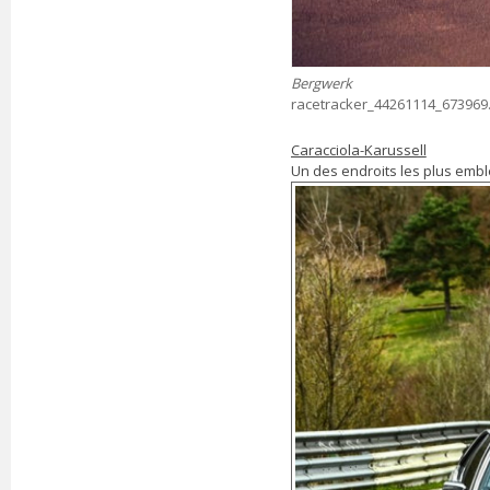
Bergwerk
racetracker_44261114_673969.j
Caracciola-Karussell
Un des endroits les plus embl