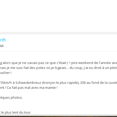
ift
:44
tag alors que je ne savais pas ce que c'était ( = pire weekend de l'année a
l mais je me suis fait des potes où je logeais... du coup, j'ai eu droit à un pi
acher !
 215km/h à Schwedenkreuz (tronçon le plus rapide), 200 au fond de la cuve
k ! Ca fait pas mal avec ma mamie !
uelques photos.
 le plus lent du tour.