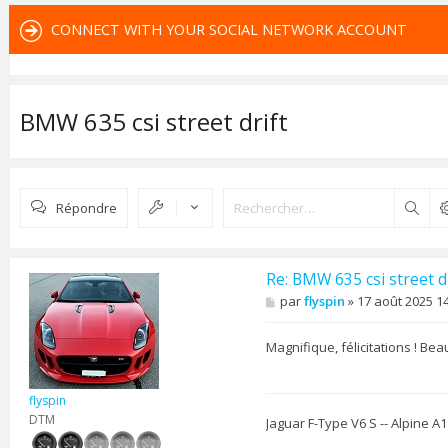
CONNECT WITH YOUR SOCIAL NETWORK ACCOUNT
BMW 635 csi street drift
Répondre
Rech
Re: BMW 635 csi street dr
M
par
flyspin
»
17 août 2025 1
e
s
s
Magnifique, félicitations ! Bea
a
g
e
flyspin
DTM
Jaguar F-Type V6 S -- Alpine A11