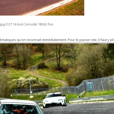
pg (127.16 Kio) Consulté 18562 fois
ématiques qu'on reconnait immédiatement. Pour le passer vite, il faut y p