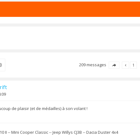
209 messages
ercher
1
ift
4:09
ucoup de plaisir (et de médailles) à son volant !
0 II -- Mini Cooper Classic -- Jeep Willys CJ3B -- Dacia Duster 4x4