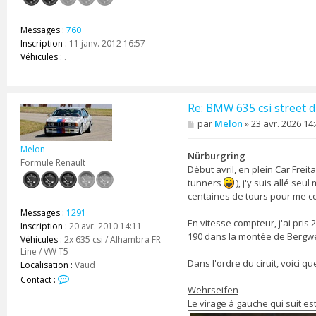
Messages :
760
Inscription :
11 janv. 2012 16:57
Véhicules :
.
Re: BMW 635 csi street dr
M
par
Melon
»
23 avr. 2026 14
e
s
Melon
s
Nürburgring
Formule Renault
a
Début avril, en plein Car Frei
g
tunners
), j'y suis allé seu
e
centaines de tours pour me co
Messages :
1291
En vitesse compteur, j'ai pris
Inscription :
20 avr. 2010 14:11
190 dans la montée de Bergwer
Véhicules :
2x 635 csi / Alhambra FR
Line / VW T5
Dans l'ordre du ciruit, voici q
Localisation :
Vaud
C
Contact :
Wehrseifen
o
n
Le virage à gauche qui suit est
t