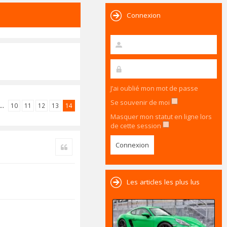
Connexion
J’ai oublié mon mot de passe
Se souvenir de moi
…
10
11
12
13
14
Masquer mon statut en ligne lors
de cette session
Citer
Les articles les plus lus