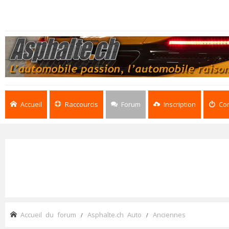
Accueil
Raccourcis
Forum
Inscription
Co
Accueil du forum
Asphalte.ch Auto
Anciennes