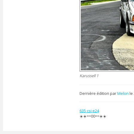
Karussell 1
Dernière édition par
Melon
le 
635 csi e24
☀️☀️==00==☀️☀️