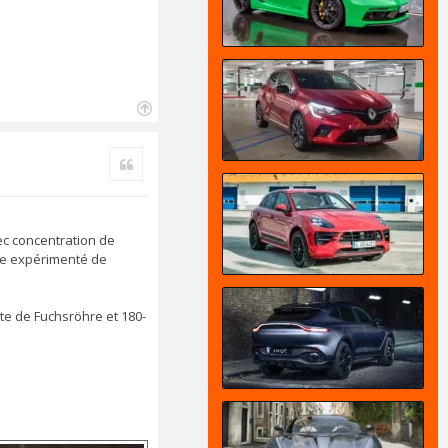
H
a
Citer
u
t
vec concentration de
lote expérimenté de
tte de Fuchsröhre et 180-