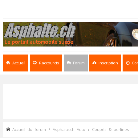
Accueil
Raccourcis
Forum
Inscription
Co
Accueil du forum
Asphalte.ch Auto
Coupés & berlines