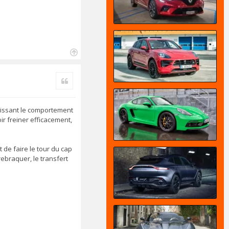
H
a
Citer
u
t
gissant le comportement
ir freiner efficacement,
 de faire le tour du cap
ebraquer, le transfert