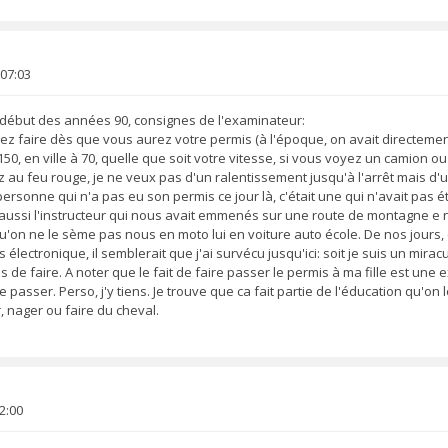
 07:03
ébut des années 90, consignes de l'examinateur:
llez faire dès que vous aurez votre permis (à l'époque, on avait directement
150, en ville à 70, quelle que soit votre vitesse, si vous voyez un camion 
 au feu rouge, je ne veux pas d'un ralentissement jusqu'à l'arrêt mais d'
rsonne qui n'a pas eu son permis ce jour là, c'était une qui n'avait pas 
 aussi l'instructeur qui nous avait emmenés sur une route de montagne e n
u'on ne le sème pas nous en moto lui en voiture auto école. De nos jours, c
ectronique, il semblerait que j'ai survécu jusqu'ici: soit je suis un miraculé
de faire. A noter que le fait de faire passer le permis à ma fille est une
 passer. Perso, j'y tiens. Je trouve que ca fait partie de l'éducation qu'on 
, nager ou faire du cheval.
2:00