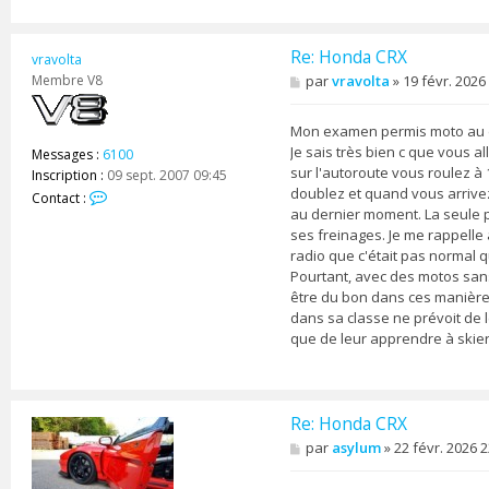
Re: Honda CRX
vravolta
M
Membre V8
par
vravolta
»
19 févr. 2026
e
s
s
Mon examen permis moto au d
a
Je sais très bien c que vous a
Messages :
6100
g
sur l'autoroute vous roulez à 
Inscription :
09 sept. 2007 09:45
e
doublez et quand vous arrivez
C
Contact :
au dernier moment. La seule pe
o
n
ses freinages. Je me rappelle
t
radio que c'était pas normal q
a
Pourtant, avec des motos sans él
c
être du bon dans ces manières 
t
dans sa classe ne prévoit de le
e
que de leur apprendre à skier
r
v
r
a
v
Re: Honda CRX
o
M
par
asylum
»
22 févr. 2026 2
l
e
t
s