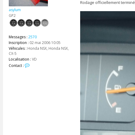
a
s
Rodage officiellement terminé 
a
asylum
g
e
GP2
Messages :
2570
Inscription :
02 mai 2006 10:05
Véhicules :
Honda NSX, Honda NSX,
CX-5
Localisation :
VD
C
Contact :
o
n
t
a
c
t
e
r
a
s
y
l
u