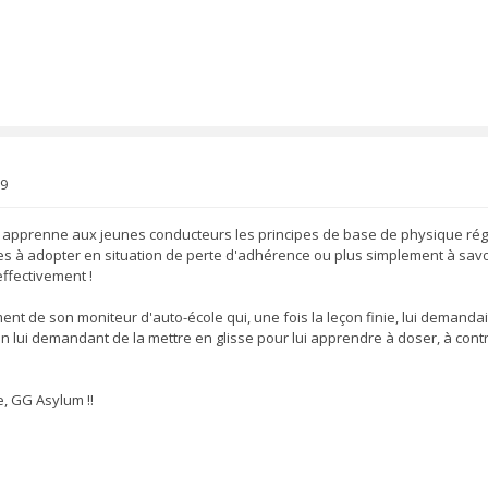
19
on apprenne aux jeunes conducteurs les principes de base de physique ré
xes à adopter en situation de perte d'adhérence ou plus simplement à savo
ffectivement !
t de son moniteur d'auto-école qui, une fois la leçon finie, lui demandait
n lui demandant de la mettre en glisse pour lui apprendre à doser, à contr
e, GG Asylum !!