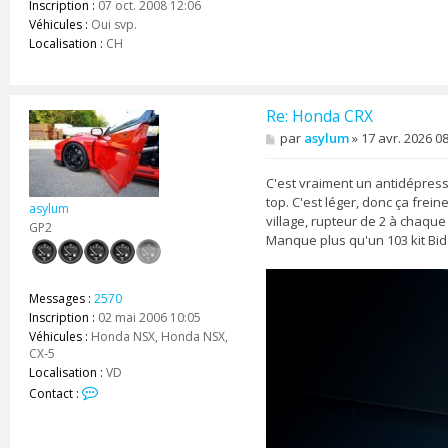
Inscription :
07 oct. 2008 12:06
Véhicules :
Oui svp.
Localisation :
CH
Re: Honda CRX
M
par
asylum
»
17 avr. 2026 0
e
s
s
C'est vraiment un antidépresse
a
top. C'est léger, donc ça frein
asylum
g
village, rupteur de 2 à chaque
e
GP2
Manque plus qu'un 103 kit Bida
Messages :
2570
Inscription :
02 mai 2006 10:05
Véhicules :
Honda NSX, Honda NSX,
CX-5
Localisation :
VD
C
Contact :
o
n
t