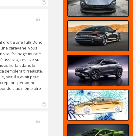
H
a
Citer
u
t
 droit à une full). Donc
ou une caravane, vous
un vrai freinage musclé
été assez agressive sur
ous hurlait dans la
a semblerait irréaliste.
, soit, il y avait peut
 exception: personne
leur doit, au même titre
H
a
Citer
u
t