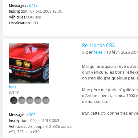
Messages :
6418
Inscription :
07 oct. 2008 12:06
Véhicules :
Oui svp.
Localisation :
CH
Re: Honda CRX
M
par
fene
»
18 févr. 2026 20:
e
s
s
Moi qui ai toujours rêvé qu'
a
d'un véhicule, les bons réfle
g
on s'en éloigne quelque peu e
e
fene
Mon père me parle régulièremen
WTCC
d'Antibes avec la simca 1000 e
de masse, etc ...
Btw, cette crx donne très envi
Messages :
303
Inscription :
09 juil. 2013 08:51
Véhicules :
Z3 coupé 3.0, 335i xdrive
e91, 325i cab e30