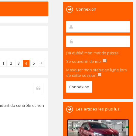
Connexion
J’ai oublié mon mot de passe
Se souvenir de moi
1
2
3
4
5
Masquer mon statut en ligne lors
de cette session
Citer
ndant du contrôle et non
Les articles les plus lus