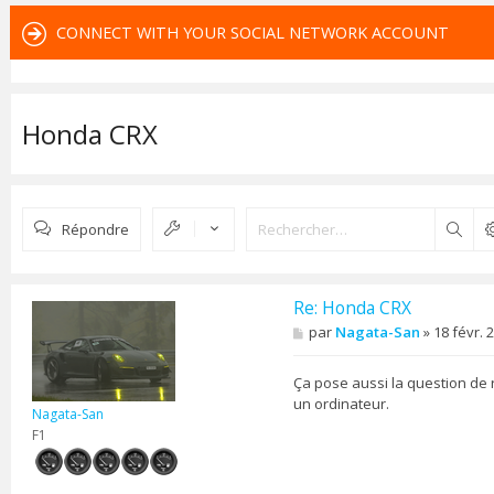
CONNECT WITH YOUR SOCIAL NETWORK ACCOUNT
Honda CRX
Répondre
Rech
Re: Honda CRX
M
par
Nagata-San
»
18 févr. 
e
s
s
Ça pose aussi la question de 
a
un ordinateur.
g
Nagata-San
e
F1