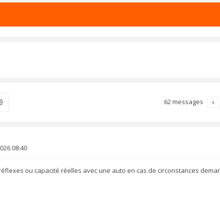
62 messages
ercher
2026 08:40
réflexes ou capacité réelles avec une auto en cas de circonstances dema