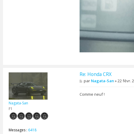
m
Re: Honda CRX
M
par
Nagata-San
»
22 févr. 
e
s
s
Comme neuf !
a
g
Nagata-San
e
F1
Messages :
6418