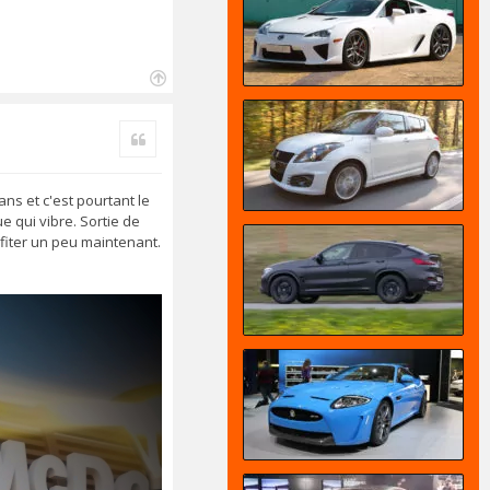
H
a
Citer
u
t
ns et c'est pourtant le
ue qui vibre. Sortie de
ofiter un peu maintenant.