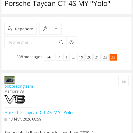
Porsche Taycan CT 4S MY "Yolo"
Répondre
Rechercher
338 messages
1
…
19
20
21
22
23
Cite
boboracingteam
Membre V8
Porsche Taycan CT 4S MY "Yolo"
M
13 févr. 2026 08:59
e
s
s
Super pub de Porsche pour le superbowl (2020…)