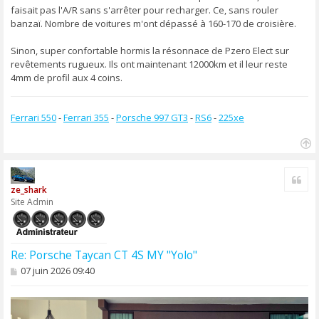
faisait pas l'A/R sans s'arrêter pour recharger. Ce, sans rouler
banzaï. Nombre de voitures m'ont dépassé à 160-170 de croisière.
Sinon, super confortable hormis la résonnace de Pzero Elect sur
revêtements rugueux. Ils ont maintenant 12000km et il leur reste
4mm de profil aux 4 coins.
Ferrari 550
-
Ferrari 355
-
Porsche 997 GT3
-
RS6
-
225xe
H
a
Cite
u
ze_shark
t
Site Admin
Re: Porsche Taycan CT 4S MY "Yolo"
M
07 juin 2026 09:40
e
s
s
a