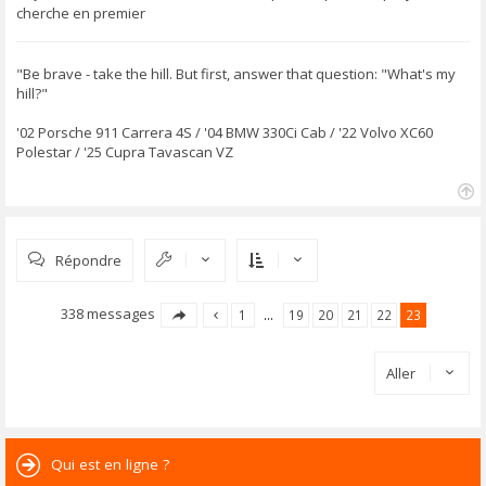
cherche en premier
"Be brave - take the hill. But first, answer that question: "What's my
hill?"
'02 Porsche 911 Carrera 4S / '04 BMW 330Ci Cab / '22 Volvo XC60
Polestar / '25 Cupra Tavascan VZ
H
a
u
Répondre
t
338 messages
1
…
19
20
21
22
23
Aller
Qui est en ligne ?