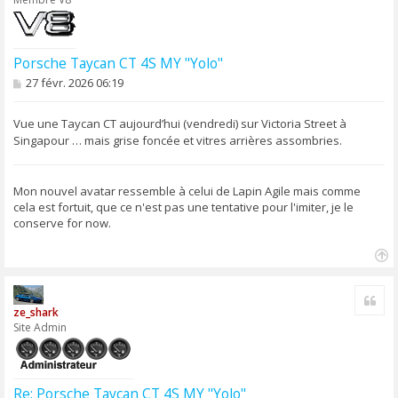
Porsche Taycan CT 4S MY "Yolo"
M
27 févr. 2026 06:19
e
s
s
Vue une Taycan CT aujourd’hui (vendredi) sur Victoria Street à
a
Singapour … mais grise foncée et vitres arrières assombries.
g
e
Mon nouvel avatar ressemble à celui de Lapin Agile mais comme
cela est fortuit, que ce n'est pas une tentative pour l'imiter, je le
conserve for now.
H
a
Cite
u
ze_shark
t
Site Admin
Re: Porsche Taycan CT 4S MY "Yolo"