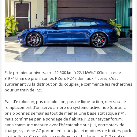
g
e
Et le premier anniversaire. 12,500 km à 22.1 kWh/100km. Il reste
3.9~4.0mm de profil sur les PZero PZ4 (idem aux 4 coins, c'est
surprenant vu la distribution du couple), je commence les recherches
pour un train de PZ5.
Pas d'explosion, pas d'implosion, pas de liquéfaction, rien sauf le
remplacement d'un servo arrière du système active ride (qui aura
pris 6 bonnes semaines tout de même). Une base statistique n=1,
mais confirmée par le sondage de fiabilité J1.2 sur taycanforum,
sans commune mesure avec l'hécatombe sur J1.1, entre stack de
charge, système AC partant en cours-jus et modules de battery pack
chatouilleux. Ca semble se confirmer sur la durée, les J1.2 sont ce