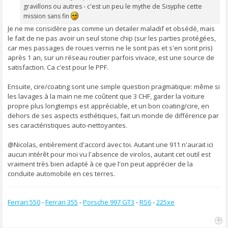
gravillons ou autres - c'est un peu le mythe de Sisyphe cette
mission sans fin
Je ne me considère pas comme un detailer maladif et obsédé, mais
le fait de ne pas avoir un seul stone chip (sur les parties protégées,
car mes passages de roues vernis ne le sont pas et s'en sont pris)
après 1 an, sur un réseau routier parfois vivace, est une source de
satisfaction. Ca c'est pour le PPF.
Ensuite, cire/coating sont une simple question pragmatique: même si
les lavages à la main ne me coûtent que 3 CHF, garder la voiture
propre plus longtemps est appréciable, et un bon coating/cire, en
dehors de ses aspects esthétiques, fait un monde de différence par
ses caractéristiques auto-nettoyantes.
@Nicolas, entièrement d'accord avec toi. Autant une 911 n'aurait ici
aucun intérêt pour moi vu l'absence de virolos, autant cet outil est
vraiment très bien adapté à ce que l'on peut apprécier de la
conduite automobile en ces terres.
Ferrari 550
-
Ferrari 355
-
Porsche 997 GT3
-
RS6
-
225xe