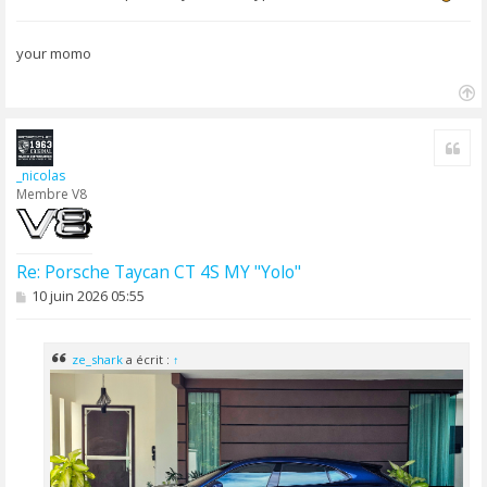
your momo
H
a
Cite
u
t
_nicolas
Membre V8
Re: Porsche Taycan CT 4S MY "Yolo"
M
10 juin 2026 05:55
e
s
s
a
ze_shark
a écrit :
↑
g
e