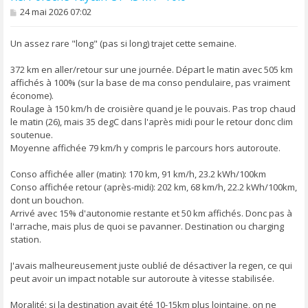
M
24 mai 2026 07:02
e
s
s
Un assez rare "long" (pas si long) trajet cette semaine.
a
g
372 km en aller/retour sur une journée. Départ le matin avec 505 km
e
affichés à 100% (sur la base de ma conso pendulaire, pas vraiment
économe).
Roulage à 150 km/h de croisière quand je le pouvais. Pas trop chaud
le matin (26), mais 35 degC dans l'après midi pour le retour donc clim
soutenue.
Moyenne affichée 79 km/h y compris le parcours hors autoroute.
Conso affichée aller (matin): 170 km, 91 km/h, 23.2 kWh/100km
Conso affichée retour (après-midi): 202 km, 68 km/h, 22.2 kWh/100km,
dont un bouchon.
Arrivé avec 15% d'autonomie restante et 50 km affichés. Donc pas à
l'arrache, mais plus de quoi se pavanner. Destination ou charging
station.
J'avais malheureusement juste oublié de désactiver la regen, ce qui
peut avoir un impact notable sur autoroute à vitesse stabilisée.
Moralité: si la destination avait été 10-15km plus lointaine, on ne