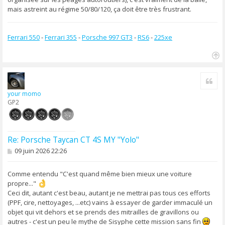
mais astreint au régime 50/80/120, ça doit être très frustrant.
Ferrari 550
-
Ferrari 355
-
Porsche 997 GT3
-
RS6
-
225xe
H
a
Cite
u
t
your momo
GP2
Re: Porsche Taycan CT 4S MY "Yolo"
M
09 juin 2026 22:26
e
s
s
Comme entendu "C'est quand même bien mieux une voiture
a
propre..."
g
Ceci dit, autant c'est beau, autant je ne mettrai pas tous ces efforts
e
(PPF, cire, nettoyages, ...etc) vains à essayer de garder immaculé un
objet qui vit dehors et se prends des mitrailles de gravillons ou
autres - c'est un peu le mythe de Sisyphe cette mission sans fin