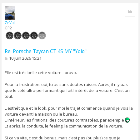
H
a
Cite
u
t
ZeVal
GP2
Re: Porsche Taycan CT 4S MY "Yolo"
M
10 juin 2026 15:21
e
s
s
Elle est très belle cette voiture - bravo.
a
g
Pour la frustration: oui, tu as sans doutes raison. Après, il n'y pas
e
que le côté ultra-performant qui fait l'intérêt de la voiture. C'est un
tout.
L'esthétique et le look, pour moi le trajet commence quand je vois la
voiture devant la maison ou le bureau.
L'intérieur, les finitions: des coutures contrastées, par exemple
Et après, la conduite, le feeling, la communication de la voiture.
SI ça va vite, c'est du bonus, mais c'est pas (ou plus) ce que je