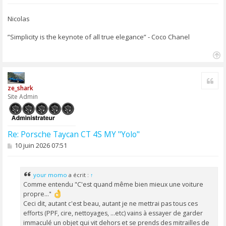
Nicolas
”Simplicity is the keynote of all true elegance” - Coco Chanel
H
a
Cite
u
ze_shark
t
Site Admin
Re: Porsche Taycan CT 4S MY "Yolo"
M
10 juin 2026 07:51
e
s
s
a
your momo
a écrit :
↑
g
Comme entendu "C'est quand même bien mieux une voiture
e
propre..."
Ceci dit, autant c'est beau, autant je ne mettrai pas tous ces
efforts (PPF, cire, nettoyages, ...etc) vains à essayer de garder
immaculé un objet qui vit dehors et se prends des mitrailles de