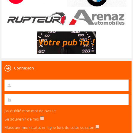
Connexion
J’ai oublié mon mot de passe
Se souvenir de moi
Masquer mon statut en ligne lors de cette session