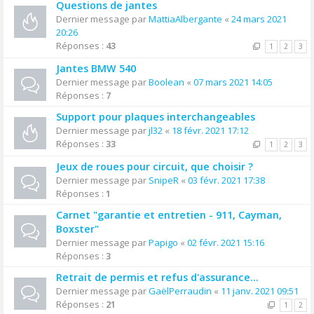
Questions de jantes
Dernier message par
MattiaAlbergante
«
24 mars 2021
20:26
Réponses :
43
1
2
3
Jantes BMW 540
Dernier message par
Boolean
«
07 mars 2021 14:05
Réponses :
7
Support pour plaques interchangeables
Dernier message par
jl32
«
18 févr. 2021 17:12
Réponses :
33
1
2
3
Jeux de roues pour circuit, que choisir ?
Dernier message par
SnipeR
«
03 févr. 2021 17:38
Réponses :
1
Carnet "garantie et entretien - 911, Cayman,
Boxster"
Dernier message par
Papigo
«
02 févr. 2021 15:16
Réponses :
3
Retrait de permis et refus d'assurance...
Dernier message par
GaëlPerraudin
«
11 janv. 2021 09:51
Réponses :
21
1
2