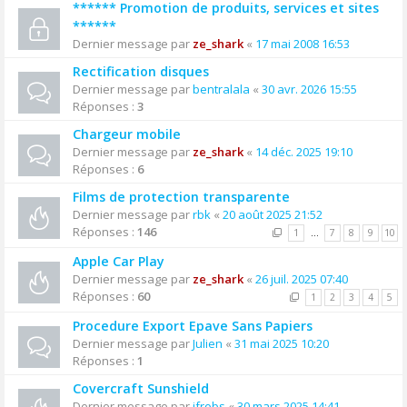
****** Promotion de produits, services et sites
******
Dernier message par
ze_shark
«
17 mai 2008 16:53
Rectification disques
Dernier message par
bentralala
«
30 avr. 2026 15:55
Réponses :
3
Chargeur mobile
Dernier message par
ze_shark
«
14 déc. 2025 19:10
Réponses :
6
Films de protection transparente
Dernier message par
rbk
«
20 août 2025 21:52
Réponses :
146
1
…
7
8
9
10
Apple Car Play
Dernier message par
ze_shark
«
26 juil. 2025 07:40
Réponses :
60
1
2
3
4
5
Procedure Export Epave Sans Papiers
Dernier message par
Julien
«
31 mai 2025 10:20
Réponses :
1
Covercraft Sunshield
Dernier message par
jfrobs
«
30 mars 2025 14:41