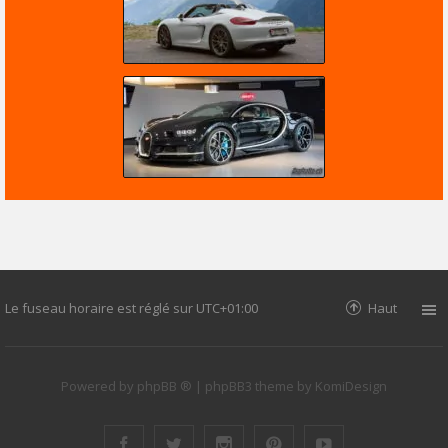
Le fuseau horaire est réglé sur
UTC+01:00
Haut
Powered by
phpBB ®
| phpBB3 theme by
KomiDesign