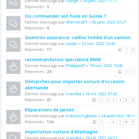
Dernier message par
Gringo
«
09 janv. 2023 11:17
Réponses :
5
Où commander son huile en Suisse ?
Dernier message par
AFerreiraPT
«
05 janv. 2023 07:27
Réponses :
8
Question assurance: caillou tombé d'un camion
Dernier message par
Leuen
«
23 nov. 2022 12:49
Réponses :
17
1
2
recommandation specialiste BMW
Dernier message par
Philippe47
«
18 nov. 2022 10:45
Réponses :
24
1
2
Démarches pour importer voiture d'occasion
allemande
Dernier message par
vravolta
«
16 oct. 2022 07:43
Réponses :
87
1
2
3
4
5
6
Réparations de jantes
Dernier message par
boboracingteam
«
24 août 2022 18:11
Réponses :
134
1
…
6
7
8
9
Importation voiture d'Allemagne
Dernier message par
vravolta
«
26 juil. 2022 16:51