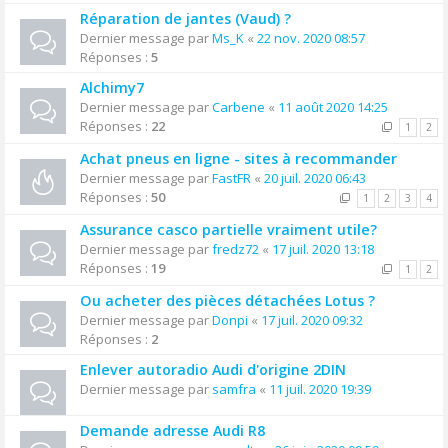
Réparation de jantes (Vaud) ?
Dernier message par
Ms_K
«
22 nov. 2020 08:57
Réponses :
5
Alchimy7
Dernier message par
Carbene
«
11 août 2020 14:25
Réponses :
22
1
2
Achat pneus en ligne - sites à recommander
Dernier message par
FastFR
«
20 juil. 2020 06:43
Réponses :
50
1
2
3
4
Assurance casco partielle vraiment utile?
Dernier message par
fredz72
«
17 juil. 2020 13:18
Réponses :
19
1
2
Ou acheter des pièces détachées Lotus ?
Dernier message par
Donpi
«
17 juil. 2020 09:32
Réponses :
2
Enlever autoradio Audi d'origine 2DIN
Dernier message par
samfra
«
11 juil. 2020 19:39
Demande adresse Audi R8