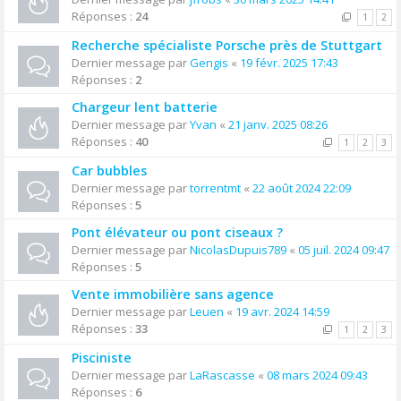
Réponses :
24
1
2
Recherche spécialiste Porsche près de Stuttgart
Dernier message par
Gengis
«
19 févr. 2025 17:43
Réponses :
2
Chargeur lent batterie
Dernier message par
Yvan
«
21 janv. 2025 08:26
Réponses :
40
1
2
3
Car bubbles
Dernier message par
torrentmt
«
22 août 2024 22:09
Réponses :
5
Pont élévateur ou pont ciseaux ?
Dernier message par
NicolasDupuis789
«
05 juil. 2024 09:47
Réponses :
5
Vente immobilière sans agence
Dernier message par
Leuen
«
19 avr. 2024 14:59
Réponses :
33
1
2
3
Pisciniste
Dernier message par
LaRascasse
«
08 mars 2024 09:43
Réponses :
6