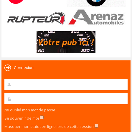
Connexion
J’ai oublié mon mot de passe
Se souvenir de moi
Masquer mon statut en ligne lors de cette session