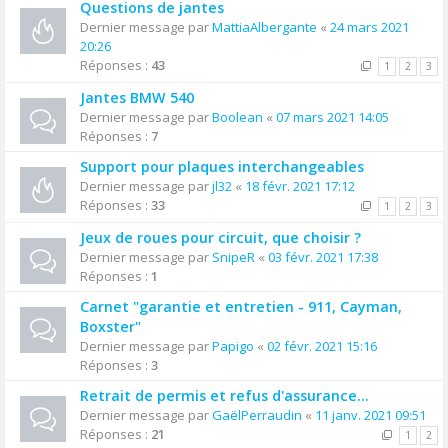
Questions de jantes
Dernier message par
MattiaAlbergante
«
24 mars 2021
20:26
Réponses :
43
1
2
3
Jantes BMW 540
Dernier message par
Boolean
«
07 mars 2021 14:05
Réponses :
7
Support pour plaques interchangeables
Dernier message par
jl32
«
18 févr. 2021 17:12
Réponses :
33
1
2
3
Jeux de roues pour circuit, que choisir ?
Dernier message par
SnipeR
«
03 févr. 2021 17:38
Réponses :
1
Carnet "garantie et entretien - 911, Cayman,
Boxster"
Dernier message par
Papigo
«
02 févr. 2021 15:16
Réponses :
3
Retrait de permis et refus d'assurance...
Dernier message par
GaëlPerraudin
«
11 janv. 2021 09:51
Réponses :
21
1
2