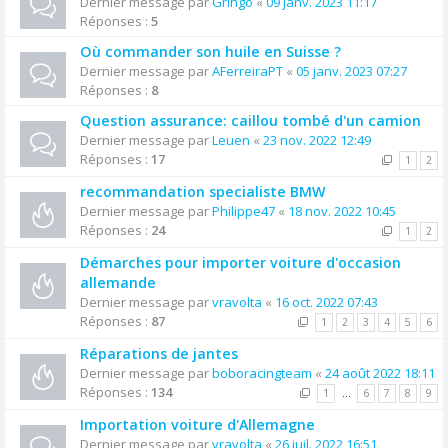
Dernier message par
Gringo
«
09 janv. 2023 11:17
Réponses :
5
Où commander son huile en Suisse ?
Dernier message par
AFerreiraPT
«
05 janv. 2023 07:27
Réponses :
8
Question assurance: caillou tombé d'un camion
Dernier message par
Leuen
«
23 nov. 2022 12:49
Réponses :
17
1
2
recommandation specialiste BMW
Dernier message par
Philippe47
«
18 nov. 2022 10:45
Réponses :
24
1
2
Démarches pour importer voiture d'occasion
allemande
Dernier message par
vravolta
«
16 oct. 2022 07:43
Réponses :
87
1
2
3
4
5
6
Réparations de jantes
Dernier message par
boboracingteam
«
24 août 2022 18:11
Réponses :
134
1
…
6
7
8
9
Importation voiture d'Allemagne
Dernier message par
vravolta
«
26 juil. 2022 16:51