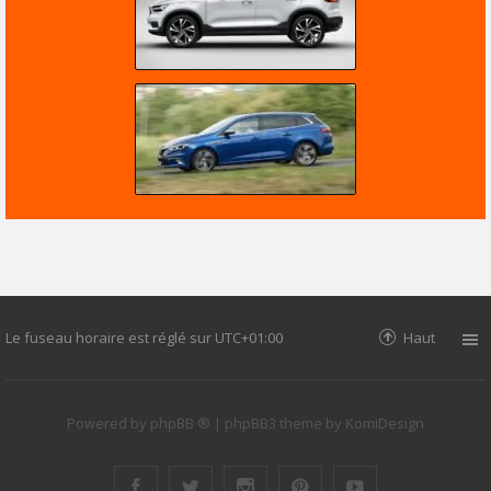
Le fuseau horaire est réglé sur
UTC+01:00
Haut
Powered by
phpBB ®
| phpBB3 theme by
KomiDesign