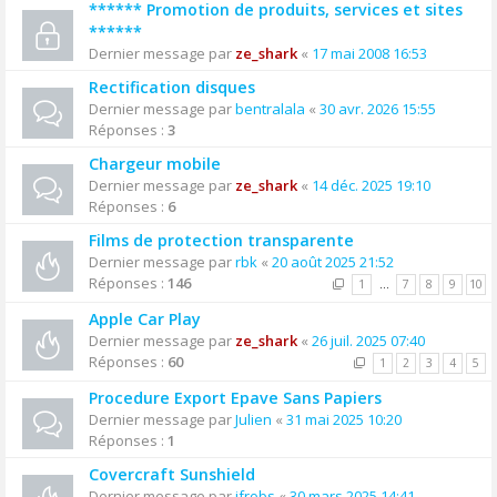
****** Promotion de produits, services et sites
******
Dernier message par
ze_shark
«
17 mai 2008 16:53
Rectification disques
Dernier message par
bentralala
«
30 avr. 2026 15:55
Réponses :
3
Chargeur mobile
Dernier message par
ze_shark
«
14 déc. 2025 19:10
Réponses :
6
Films de protection transparente
Dernier message par
rbk
«
20 août 2025 21:52
Réponses :
146
1
…
7
8
9
10
Apple Car Play
Dernier message par
ze_shark
«
26 juil. 2025 07:40
Réponses :
60
1
2
3
4
5
Procedure Export Epave Sans Papiers
Dernier message par
Julien
«
31 mai 2025 10:20
Réponses :
1
Covercraft Sunshield
Dernier message par
jfrobs
«
30 mars 2025 14:41