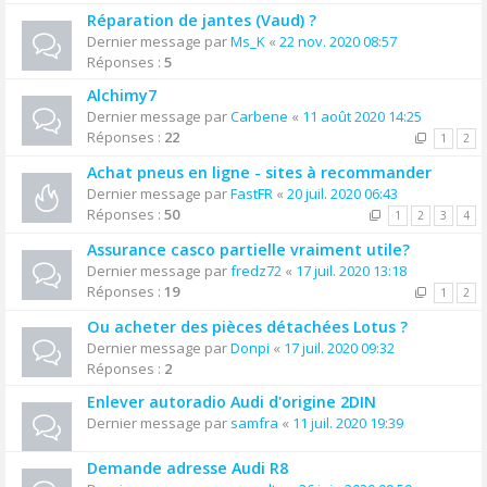
Réparation de jantes (Vaud) ?
Dernier message par
Ms_K
«
22 nov. 2020 08:57
Réponses :
5
Alchimy7
Dernier message par
Carbene
«
11 août 2020 14:25
Réponses :
22
1
2
Achat pneus en ligne - sites à recommander
Dernier message par
FastFR
«
20 juil. 2020 06:43
Réponses :
50
1
2
3
4
Assurance casco partielle vraiment utile?
Dernier message par
fredz72
«
17 juil. 2020 13:18
Réponses :
19
1
2
Ou acheter des pièces détachées Lotus ?
Dernier message par
Donpi
«
17 juil. 2020 09:32
Réponses :
2
Enlever autoradio Audi d'origine 2DIN
Dernier message par
samfra
«
11 juil. 2020 19:39
Demande adresse Audi R8