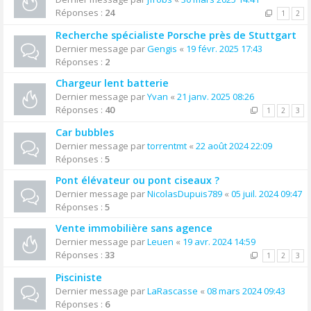
Réponses :
24
1
2
Recherche spécialiste Porsche près de Stuttgart
Dernier message par
Gengis
«
19 févr. 2025 17:43
Réponses :
2
Chargeur lent batterie
Dernier message par
Yvan
«
21 janv. 2025 08:26
Réponses :
40
1
2
3
Car bubbles
Dernier message par
torrentmt
«
22 août 2024 22:09
Réponses :
5
Pont élévateur ou pont ciseaux ?
Dernier message par
NicolasDupuis789
«
05 juil. 2024 09:47
Réponses :
5
Vente immobilière sans agence
Dernier message par
Leuen
«
19 avr. 2024 14:59
Réponses :
33
1
2
3
Pisciniste
Dernier message par
LaRascasse
«
08 mars 2024 09:43
Réponses :
6