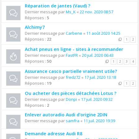
Réparation de jantes (Vaud) ?
Dernier message par
Ms_K
«
22 nov. 2020 08:57
Réponses :
5
Alchimy7
Dernier message par
Carbene
«
11 août 2020 14:25
Réponses :
22
1
2
Achat pneus en ligne - sites à recommander
Dernier message par
FastFR
«
20 juil. 2020 06:43
Réponses :
50
1
2
3
4
Assurance casco partielle vraiment utile?
Dernier message par
fredz72
«
17 juil. 2020 13:18
Réponses :
19
1
2
Ou acheter des pièces détachées Lotus ?
Dernier message par
Donpi
«
17 juil. 2020 09:32
Réponses :
2
Enlever autoradio Audi d'origine 2DIN
Dernier message par
samfra
«
11 juil. 2020 19:39
Demande adresse Audi R8