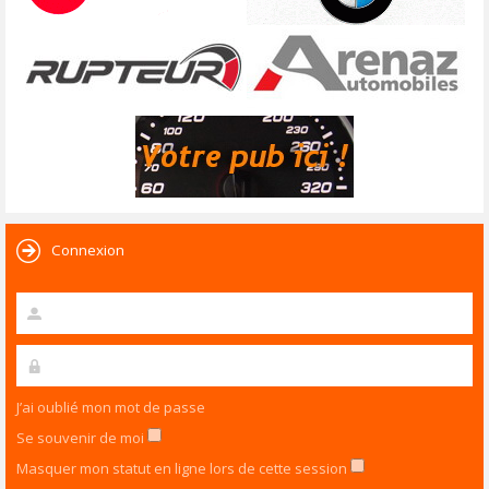
Connexion
J’ai oublié mon mot de passe
Se souvenir de moi
Masquer mon statut en ligne lors de cette session