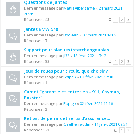
Questions de jantes
Dernier message par
MattiaAlbergante
«
24 mars 2021
20:26
Réponses :
43
1
2
3
Jantes BMW 540
Dernier message par
Boolean
«
07 mars 2021 14:05
Réponses :
7
Support pour plaques interchangeables
Dernier message par
jl32
«
18 févr. 2021 17:12
Réponses :
33
1
2
3
Jeux de roues pour circuit, que choisir ?
Dernier message par
SnipeR
«
03 févr. 2021 17:38
Réponses :
1
Carnet "garantie et entretien - 911, Cayman,
Boxster"
Dernier message par
Papigo
«
02 févr. 2021 15:16
Réponses :
3
Retrait de permis et refus d'assurance...
Dernier message par
GaëlPerraudin
«
11 janv. 2021 09:51
Réponses :
21
1
2