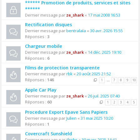
****** Promotion de produits, services et sites
******
Dernier message par
ze_shark
«
17 mai 2008 16:53
Rectification disques
Dernier message par
bentralala
«
30 avr. 2026 15:55
Réponses :
3
Chargeur mobile
Dernier message par
ze_shark
«
14 déc. 2025 19:10
Réponses :
6
Films de protection transparente
Dernier message par
rbk
«
20 août 2025 21:52
Réponses :
146
1
…
7
8
9
10
Apple Car Play
Dernier message par
ze_shark
«
26 juil. 2025 07:40
Réponses :
60
1
2
3
4
5
Procedure Export Epave Sans Papiers
Dernier message par
Julien
«
31 mai 2025 10:20
Réponses :
1
Covercraft Sunshield
Dernier message par
jfrobs
«
30 mars 2025 14:41