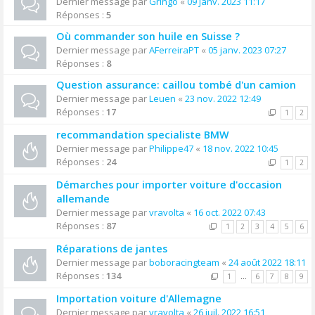
Dernier message par
Gringo
«
09 janv. 2023 11:17
Réponses :
5
Où commander son huile en Suisse ?
Dernier message par
AFerreiraPT
«
05 janv. 2023 07:27
Réponses :
8
Question assurance: caillou tombé d'un camion
Dernier message par
Leuen
«
23 nov. 2022 12:49
Réponses :
17
1
2
recommandation specialiste BMW
Dernier message par
Philippe47
«
18 nov. 2022 10:45
Réponses :
24
1
2
Démarches pour importer voiture d'occasion
allemande
Dernier message par
vravolta
«
16 oct. 2022 07:43
Réponses :
87
1
2
3
4
5
6
Réparations de jantes
Dernier message par
boboracingteam
«
24 août 2022 18:11
Réponses :
134
1
…
6
7
8
9
Importation voiture d'Allemagne
Dernier message par
vravolta
«
26 juil. 2022 16:51