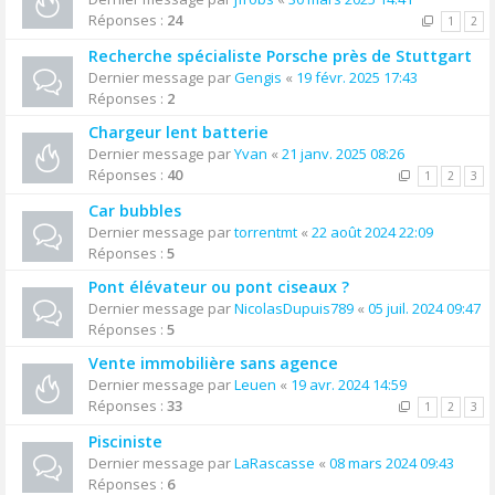
Réponses :
24
1
2
Recherche spécialiste Porsche près de Stuttgart
Dernier message par
Gengis
«
19 févr. 2025 17:43
Réponses :
2
Chargeur lent batterie
Dernier message par
Yvan
«
21 janv. 2025 08:26
Réponses :
40
1
2
3
Car bubbles
Dernier message par
torrentmt
«
22 août 2024 22:09
Réponses :
5
Pont élévateur ou pont ciseaux ?
Dernier message par
NicolasDupuis789
«
05 juil. 2024 09:47
Réponses :
5
Vente immobilière sans agence
Dernier message par
Leuen
«
19 avr. 2024 14:59
Réponses :
33
1
2
3
Pisciniste
Dernier message par
LaRascasse
«
08 mars 2024 09:43
Réponses :
6