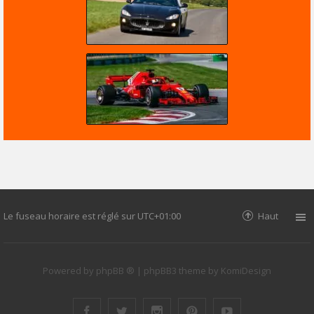
Le fuseau horaire est réglé sur
UTC+01:00
Haut
Powered by
phpBB ®
| phpBB3 theme by
KomiDesign