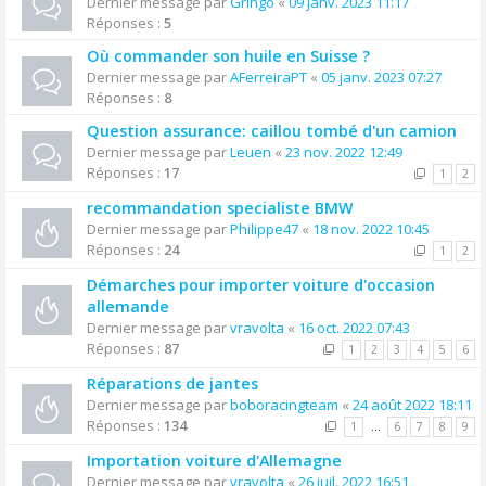
Dernier message par
Gringo
«
09 janv. 2023 11:17
Réponses :
5
Où commander son huile en Suisse ?
Dernier message par
AFerreiraPT
«
05 janv. 2023 07:27
Réponses :
8
Question assurance: caillou tombé d'un camion
Dernier message par
Leuen
«
23 nov. 2022 12:49
Réponses :
17
1
2
recommandation specialiste BMW
Dernier message par
Philippe47
«
18 nov. 2022 10:45
Réponses :
24
1
2
Démarches pour importer voiture d'occasion
allemande
Dernier message par
vravolta
«
16 oct. 2022 07:43
Réponses :
87
1
2
3
4
5
6
Réparations de jantes
Dernier message par
boboracingteam
«
24 août 2022 18:11
Réponses :
134
1
…
6
7
8
9
Importation voiture d'Allemagne
Dernier message par
vravolta
«
26 juil. 2022 16:51