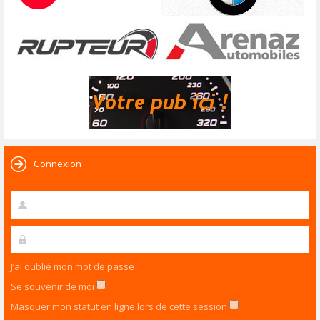
Connexion
J’ai oublié mon mot de passe
Se souvenir de moi
Masquer mon statut en ligne lors de cette session