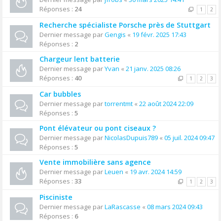
Réponses :
24
1
2
Recherche spécialiste Porsche près de Stuttgart
Dernier message par
Gengis
«
19 févr. 2025 17:43
Réponses :
2
Chargeur lent batterie
Dernier message par
Yvan
«
21 janv. 2025 08:26
Réponses :
40
1
2
3
Car bubbles
Dernier message par
torrentmt
«
22 août 2024 22:09
Réponses :
5
Pont élévateur ou pont ciseaux ?
Dernier message par
NicolasDupuis789
«
05 juil. 2024 09:47
Réponses :
5
Vente immobilière sans agence
Dernier message par
Leuen
«
19 avr. 2024 14:59
Réponses :
33
1
2
3
Pisciniste
Dernier message par
LaRascasse
«
08 mars 2024 09:43
Réponses :
6