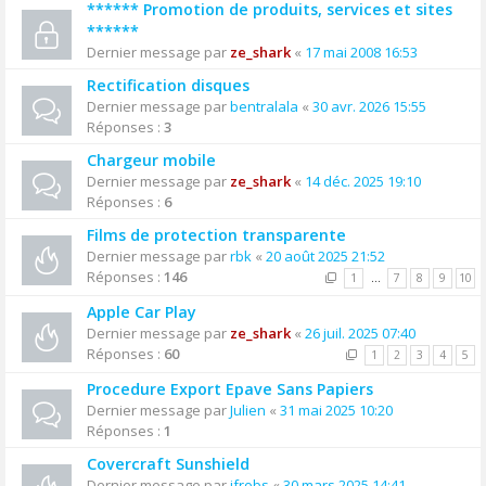
****** Promotion de produits, services et sites
******
Dernier message par
ze_shark
«
17 mai 2008 16:53
Rectification disques
Dernier message par
bentralala
«
30 avr. 2026 15:55
Réponses :
3
Chargeur mobile
Dernier message par
ze_shark
«
14 déc. 2025 19:10
Réponses :
6
Films de protection transparente
Dernier message par
rbk
«
20 août 2025 21:52
Réponses :
146
1
…
7
8
9
10
Apple Car Play
Dernier message par
ze_shark
«
26 juil. 2025 07:40
Réponses :
60
1
2
3
4
5
Procedure Export Epave Sans Papiers
Dernier message par
Julien
«
31 mai 2025 10:20
Réponses :
1
Covercraft Sunshield
Dernier message par
jfrobs
«
30 mars 2025 14:41