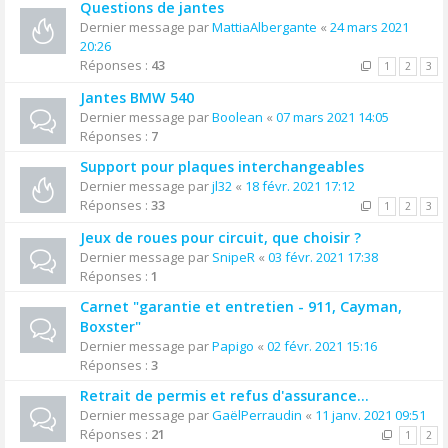
Questions de jantes
Dernier message par
MattiaAlbergante
«
24 mars 2021
20:26
Réponses :
43
1
2
3
Jantes BMW 540
Dernier message par
Boolean
«
07 mars 2021 14:05
Réponses :
7
Support pour plaques interchangeables
Dernier message par
jl32
«
18 févr. 2021 17:12
Réponses :
33
1
2
3
Jeux de roues pour circuit, que choisir ?
Dernier message par
SnipeR
«
03 févr. 2021 17:38
Réponses :
1
Carnet "garantie et entretien - 911, Cayman,
Boxster"
Dernier message par
Papigo
«
02 févr. 2021 15:16
Réponses :
3
Retrait de permis et refus d'assurance...
Dernier message par
GaëlPerraudin
«
11 janv. 2021 09:51
Réponses :
21
1
2