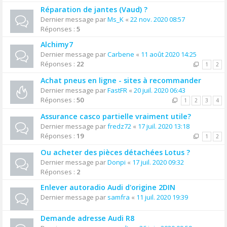
Réparation de jantes (Vaud) ?
Dernier message par
Ms_K
«
22 nov. 2020 08:57
Réponses :
5
Alchimy7
Dernier message par
Carbene
«
11 août 2020 14:25
Réponses :
22
1
2
Achat pneus en ligne - sites à recommander
Dernier message par
FastFR
«
20 juil. 2020 06:43
Réponses :
50
1
2
3
4
Assurance casco partielle vraiment utile?
Dernier message par
fredz72
«
17 juil. 2020 13:18
Réponses :
19
1
2
Ou acheter des pièces détachées Lotus ?
Dernier message par
Donpi
«
17 juil. 2020 09:32
Réponses :
2
Enlever autoradio Audi d'origine 2DIN
Dernier message par
samfra
«
11 juil. 2020 19:39
Demande adresse Audi R8