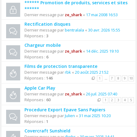
****** Promotion de produits, services et sites
******
Dernier message par
ze_shark
«
17 mai 2008 16:53
Rectification disques
Dernier message par
bentralala
«
30 avr. 2026 15:55
Réponses :
3
Chargeur mobile
Dernier message par
ze_shark
«
14 déc. 2025 19:10
Réponses :
6
Films de protection transparente
Dernier message par
rbk
«
20 août 2025 21:52
Réponses :
146
1
…
7
8
9
10
Apple Car Play
Dernier message par
ze_shark
«
26 juil. 2025 07:40
Réponses :
60
1
2
3
4
5
Procedure Export Epave Sans Papiers
Dernier message par
Julien
«
31 mai 2025 10:20
Réponses :
1
Covercraft Sunshield
Dernier message par
jfrobs
«
30 mars 2025 14:41