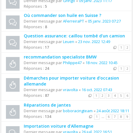
Dernier message par
Gringo
«
09 janv. 2023 11:17
Réponses :
5
Où commander son huile en Suisse ?
Dernier message par
AFerreiraPT
«
05 janv. 2023 07:27
Réponses :
8
Question assurance: caillou tombé d'un camion
Dernier message par
Leuen
«
23 nov. 2022 12:49
Réponses :
17
1
2
recommandation specialiste BMW
Dernier message par
Philippe47
«
18 nov. 2022 10:45
Réponses :
24
1
2
Démarches pour importer voiture d'occasion
allemande
Dernier message par
vravolta
«
16 oct. 2022 07:43
Réponses :
87
1
2
3
4
5
6
Réparations de jantes
Dernier message par
boboracingteam
«
24 août 2022 18:11
Réponses :
134
1
…
6
7
8
9
Importation voiture d'Allemagne
Dernier message par
vravolta
«
26 juil. 2022 16:51