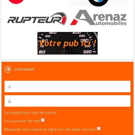
Connexion
J’ai oublié mon mot de passe
Se souvenir de moi
Masquer mon statut en ligne lors de cette session