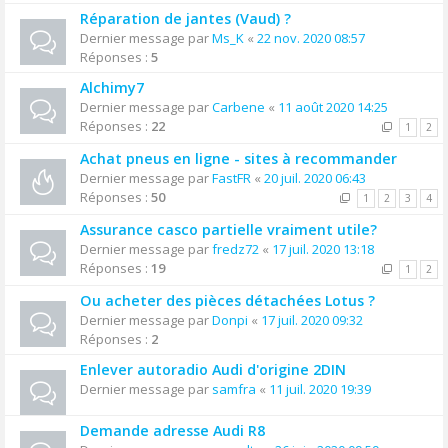
Réparation de jantes (Vaud) ?
Dernier message par
Ms_K
«
22 nov. 2020 08:57
Réponses :
5
Alchimy7
Dernier message par
Carbene
«
11 août 2020 14:25
Réponses :
22
1
2
Achat pneus en ligne - sites à recommander
Dernier message par
FastFR
«
20 juil. 2020 06:43
Réponses :
50
1
2
3
4
Assurance casco partielle vraiment utile?
Dernier message par
fredz72
«
17 juil. 2020 13:18
Réponses :
19
1
2
Ou acheter des pièces détachées Lotus ?
Dernier message par
Donpi
«
17 juil. 2020 09:32
Réponses :
2
Enlever autoradio Audi d'origine 2DIN
Dernier message par
samfra
«
11 juil. 2020 19:39
Demande adresse Audi R8