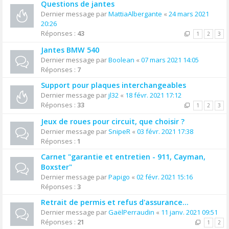
Questions de jantes
Dernier message par
MattiaAlbergante
«
24 mars 2021
20:26
Réponses :
43
1
2
3
Jantes BMW 540
Dernier message par
Boolean
«
07 mars 2021 14:05
Réponses :
7
Support pour plaques interchangeables
Dernier message par
jl32
«
18 févr. 2021 17:12
Réponses :
33
1
2
3
Jeux de roues pour circuit, que choisir ?
Dernier message par
SnipeR
«
03 févr. 2021 17:38
Réponses :
1
Carnet "garantie et entretien - 911, Cayman,
Boxster"
Dernier message par
Papigo
«
02 févr. 2021 15:16
Réponses :
3
Retrait de permis et refus d'assurance...
Dernier message par
GaëlPerraudin
«
11 janv. 2021 09:51
Réponses :
21
1
2