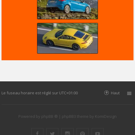
Le fuseau horaire est réglé sur
UTC+01:00
Haut
Powered by
phpBB ®
| phpBB3 theme by
KomiDesign