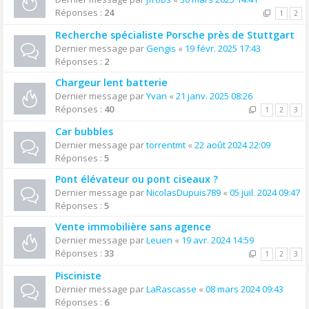
Réponses :
24
1
2
Recherche spécialiste Porsche près de Stuttgart
Dernier message par
Gengis
«
19 févr. 2025 17:43
Réponses :
2
Chargeur lent batterie
Dernier message par
Yvan
«
21 janv. 2025 08:26
Réponses :
40
1
2
3
Car bubbles
Dernier message par
torrentmt
«
22 août 2024 22:09
Réponses :
5
Pont élévateur ou pont ciseaux ?
Dernier message par
NicolasDupuis789
«
05 juil. 2024 09:47
Réponses :
5
Vente immobilière sans agence
Dernier message par
Leuen
«
19 avr. 2024 14:59
Réponses :
33
1
2
3
Pisciniste
Dernier message par
LaRascasse
«
08 mars 2024 09:43
Réponses :
6