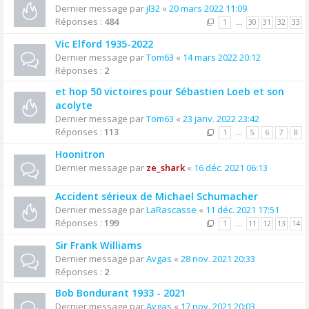
Dernier message par
jl32
«
20 mars 2022 11:09
Réponses :
484
1
…
30
31
32
33
Vic Elford 1935-2022
Dernier message par
Tom63
«
14 mars 2022 20:12
Réponses :
2
et hop 50 victoires pour Sébastien Loeb et son
acolyte
Dernier message par
Tom63
«
23 janv. 2022 23:42
Réponses :
113
1
…
5
6
7
8
Hoonitron
Dernier message par
ze_shark
«
16 déc. 2021 06:13
Accident sérieux de Michael Schumacher
Dernier message par
LaRascasse
«
11 déc. 2021 17:51
Réponses :
199
1
…
11
12
13
14
Sir Frank Williams
Dernier message par
Avgas
«
28 nov. 2021 20:33
Réponses :
2
Bob Bondurant 1933 - 2021
Dernier message par
Avgas
«
17 nov. 2021 20:03