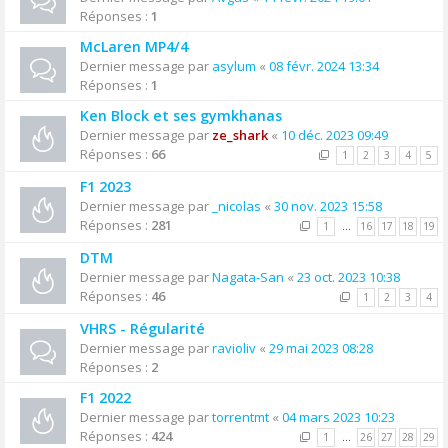
Réponses :
1
McLaren MP4/4
Dernier message par
asylum
«
08 févr. 2024 13:34
Réponses :
1
Ken Block et ses gymkhanas
Dernier message par
ze_shark
«
10 déc. 2023 09:49
Réponses :
66
1
2
3
4
5
F1 2023
Dernier message par
_nicolas
«
30 nov. 2023 15:58
Réponses :
281
1
…
16
17
18
19
DTM
Dernier message par
Nagata-San
«
23 oct. 2023 10:38
Réponses :
46
1
2
3
4
VHRS - Régularité
Dernier message par
ravioliv
«
29 mai 2023 08:28
Réponses :
2
F1 2022
Dernier message par
torrentmt
«
04 mars 2023 10:23
Réponses :
424
1
…
26
27
28
29