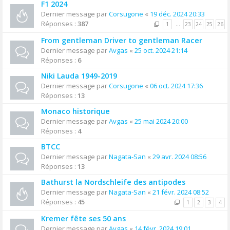
F1 2024
Dernier message par
Corsugone
«
19 déc. 2024 20:33
Réponses :
387
1
…
23
24
25
26
From gentleman Driver to gentleman Racer
Dernier message par
Avgas
«
25 oct. 2024 21:14
Réponses :
6
Niki Lauda 1949-2019
Dernier message par
Corsugone
«
06 oct. 2024 17:36
Réponses :
13
Monaco historique
Dernier message par
Avgas
«
25 mai 2024 20:00
Réponses :
4
BTCC
Dernier message par
Nagata-San
«
29 avr. 2024 08:56
Réponses :
13
Bathurst la Nordschleife des antipodes
Dernier message par
Nagata-San
«
21 févr. 2024 08:52
Réponses :
45
1
2
3
4
Kremer fête ses 50 ans
Dernier message par
Avgas
«
14 févr. 2024 19:01