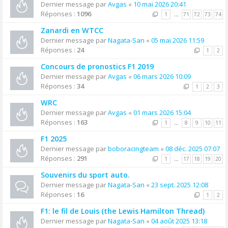
Dernier message par
Avgas
«
10 mai 2026 20:41
Réponses :
1096
1
…
71
72
73
74
Zanardi en WTCC
Dernier message par
Nagata-San
«
05 mai 2026 11:59
Réponses :
24
1
2
Concours de pronostics F1 2019
Dernier message par
Avgas
«
06 mars 2026 10:09
Réponses :
34
1
2
3
WRC
Dernier message par
Avgas
«
01 mars 2026 15:04
Réponses :
163
1
…
8
9
10
11
F1 2025
Dernier message par
boboracingteam
«
08 déc. 2025 07:07
Réponses :
291
1
…
17
18
19
20
Souvenirs du sport auto.
Dernier message par
Nagata-San
«
23 sept. 2025 12:08
Réponses :
16
1
2
F1: le fil de Louis (the Lewis Hamilton Thread)
Dernier message par
Nagata-San
«
04 août 2025 13:18