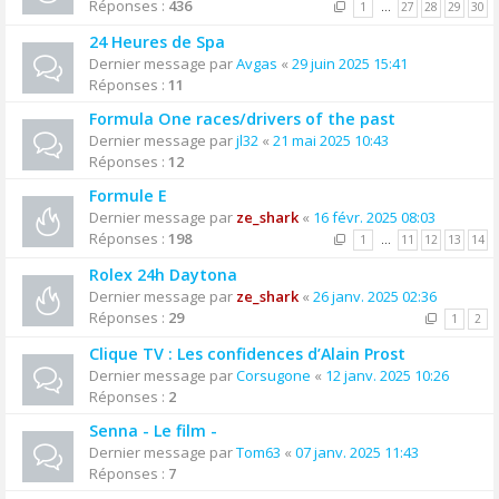
Réponses :
436
1
…
27
28
29
30
24 Heures de Spa
Dernier message par
Avgas
«
29 juin 2025 15:41
Réponses :
11
Formula One races/drivers of the past
Dernier message par
jl32
«
21 mai 2025 10:43
Réponses :
12
Formule E
Dernier message par
ze_shark
«
16 févr. 2025 08:03
Réponses :
198
1
…
11
12
13
14
Rolex 24h Daytona
Dernier message par
ze_shark
«
26 janv. 2025 02:36
Réponses :
29
1
2
Clique TV : Les confidences d’Alain Prost
Dernier message par
Corsugone
«
12 janv. 2025 10:26
Réponses :
2
Senna - Le film -
Dernier message par
Tom63
«
07 janv. 2025 11:43
Réponses :
7