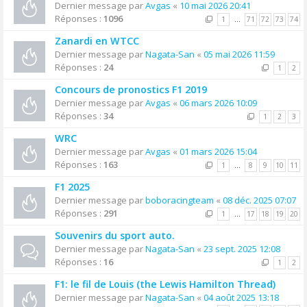
Dernier message par
Avgas
«
10 mai 2026 20:41
Réponses :
1096
1
…
71
72
73
74
Zanardi en WTCC
Dernier message par
Nagata-San
«
05 mai 2026 11:59
Réponses :
24
1
2
Concours de pronostics F1 2019
Dernier message par
Avgas
«
06 mars 2026 10:09
Réponses :
34
1
2
3
WRC
Dernier message par
Avgas
«
01 mars 2026 15:04
Réponses :
163
1
…
8
9
10
11
F1 2025
Dernier message par
boboracingteam
«
08 déc. 2025 07:07
Réponses :
291
1
…
17
18
19
20
Souvenirs du sport auto.
Dernier message par
Nagata-San
«
23 sept. 2025 12:08
Réponses :
16
1
2
F1: le fil de Louis (the Lewis Hamilton Thread)
Dernier message par
Nagata-San
«
04 août 2025 13:18