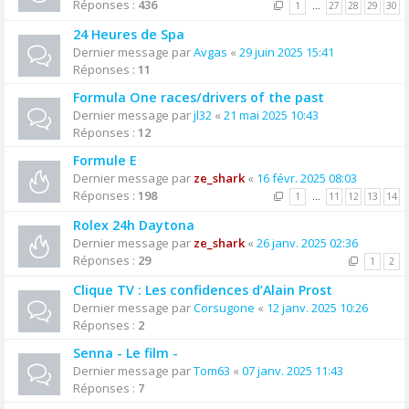
Réponses :
436
1
…
27
28
29
30
24 Heures de Spa
Dernier message par
Avgas
«
29 juin 2025 15:41
Réponses :
11
Formula One races/drivers of the past
Dernier message par
jl32
«
21 mai 2025 10:43
Réponses :
12
Formule E
Dernier message par
ze_shark
«
16 févr. 2025 08:03
Réponses :
198
1
…
11
12
13
14
Rolex 24h Daytona
Dernier message par
ze_shark
«
26 janv. 2025 02:36
Réponses :
29
1
2
Clique TV : Les confidences d’Alain Prost
Dernier message par
Corsugone
«
12 janv. 2025 10:26
Réponses :
2
Senna - Le film -
Dernier message par
Tom63
«
07 janv. 2025 11:43
Réponses :
7