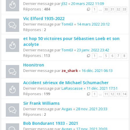
Dernier message par
jl32
«
20 mars 2022 11:09
Réponses :
484
1
…
30
31
32
33
Vic Elford 1935-2022
Dernier message par
Tom63
«
14 mars 2022 20:12
Réponses :
2
et hop 50 victoires pour Sébastien Loeb et son
acolyte
Dernier message par
Tom63
«
23 janv. 2022 23:42
Réponses :
113
1
…
5
6
7
8
Hoonitron
Dernier message par
ze_shark
«
16 déc. 2021 06:13
Accident sérieux de Michael Schumacher
Dernier message par
LaRascasse
«
11 déc. 2021 17:51
Réponses :
199
1
…
11
12
13
14
Sir Frank Williams
Dernier message par
Avgas
«
28 nov. 2021 20:33
Réponses :
2
Bob Bondurant 1933 - 2021
Dernier message par
Avgas
«
17 nov. 2021 20:03