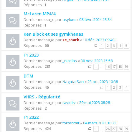
Réponses :
1
McLaren MP4/4
Dernier message par
asylum
«
08 févr. 2024 13:34
Réponses :
1
Ken Block et ses gymkhanas
Dernier message par
ze_shark
«
10 déc. 2023 09:49
Réponses :
66
1
2
3
4
5
F1 2023
Dernier message par
_nicolas
«
30 nov. 2023 15:58
Réponses :
281
1
…
16
17
18
19
DTM
Dernier message par
Nagata-San
«
23 oct. 2023 10:38
Réponses :
46
1
2
3
4
VHRS - Régularité
Dernier message par
ravioliv
«
29 mai 2023 08:28
Réponses :
2
F1 2022
Dernier message par
torrentmt
«
04 mars 2023 10:23
Réponses :
424
1
…
26
27
28
29