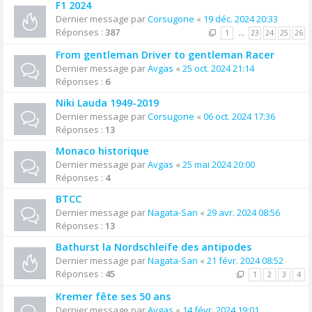
F1 2024
Dernier message par
Corsugone
«
19 déc. 2024 20:33
Réponses :
387
1
…
23
24
25
26
From gentleman Driver to gentleman Racer
Dernier message par
Avgas
«
25 oct. 2024 21:14
Réponses :
6
Niki Lauda 1949-2019
Dernier message par
Corsugone
«
06 oct. 2024 17:36
Réponses :
13
Monaco historique
Dernier message par
Avgas
«
25 mai 2024 20:00
Réponses :
4
BTCC
Dernier message par
Nagata-San
«
29 avr. 2024 08:56
Réponses :
13
Bathurst la Nordschleife des antipodes
Dernier message par
Nagata-San
«
21 févr. 2024 08:52
Réponses :
45
1
2
3
4
Kremer fête ses 50 ans
Dernier message par
Avgas
«
14 févr. 2024 19:01