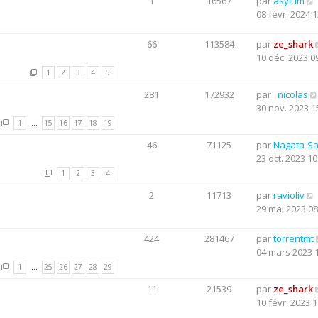
1
16567
par
asylum
08 févr. 2024 1
66
113584
par
ze_shark
10 déc. 2023 0
1
2
3
4
5
281
172932
par
_nicolas
30 nov. 2023 1
1
…
15
16
17
18
19
46
71125
par
Nagata-S
23 oct. 2023 10
1
2
3
4
2
11713
par
ravioliv
29 mai 2023 08
424
281467
par
torrentmt
04 mars 2023 
1
…
25
26
27
28
29
11
21539
par
ze_shark
10 févr. 2023 1