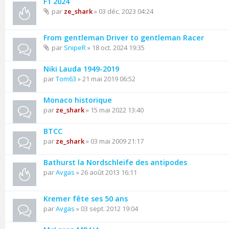
F1 2024
par
ze_shark
» 03 déc. 2023 04:24
From gentleman Driver to gentleman Racer
par
SnipeR
» 18 oct. 2024 19:35
Niki Lauda 1949-2019
par
Tom63
» 21 mai 2019 06:52
Monaco historique
par
ze_shark
» 15 mai 2022 13:40
BTCC
par
ze_shark
» 03 mai 2009 21:17
Bathurst la Nordschleife des antipodes
par
Avgas
» 26 août 2013 16:11
Kremer fête ses 50 ans
par
Avgas
» 03 sept. 2012 19:04