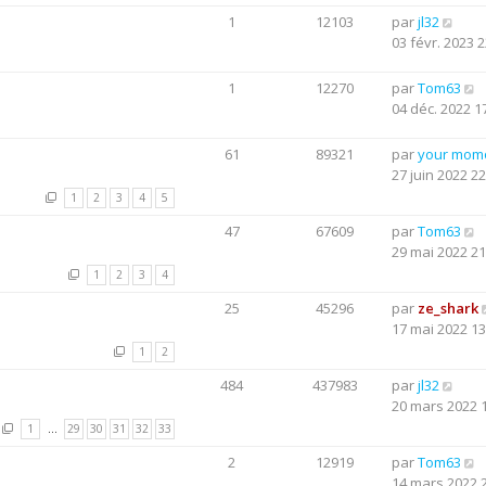
1
12103
par
jl32
03 févr. 2023 2
1
12270
par
Tom63
04 déc. 2022 1
61
89321
par
your mom
27 juin 2022 22
1
2
3
4
5
47
67609
par
Tom63
29 mai 2022 21
1
2
3
4
25
45296
par
ze_shark
17 mai 2022 13
1
2
484
437983
par
jl32
20 mars 2022 
1
…
29
30
31
32
33
2
12919
par
Tom63
14 mars 2022 