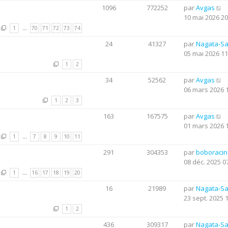
1096
772252
par
Avgas
10 mai 2026 20
1
…
70
71
72
73
74
24
41327
par
Nagata-S
05 mai 2026 11
1
2
34
52562
par
Avgas
06 mars 2026 
1
2
3
163
167575
par
Avgas
01 mars 2026 
1
…
7
8
9
10
11
291
304353
par
boboraci
08 déc. 2025 0
1
…
16
17
18
19
20
16
21989
par
Nagata-S
23 sept. 2025 
1
2
436
309317
par
Nagata-S