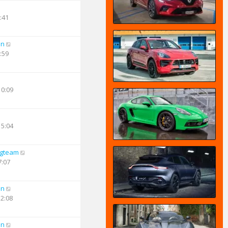
:41
an
:59
10:09
15:04
ngteam
7:07
an
12:08
an