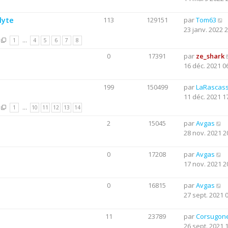
lyte
113
129151
par
Tom63
23 janv. 2022 
1
…
4
5
6
7
8
0
17391
par
ze_shark
16 déc. 2021 0
199
150499
par
LaRascas
11 déc. 2021 1
1
…
10
11
12
13
14
2
15045
par
Avgas
28 nov. 2021 2
0
17208
par
Avgas
17 nov. 2021 2
0
16815
par
Avgas
27 sept. 2021 
11
23789
par
Corsugon
26 sept. 2021 