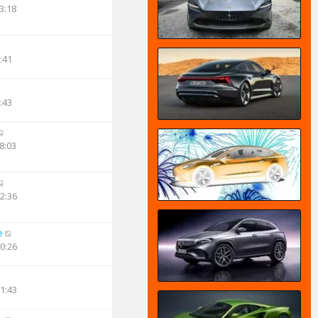
3:18
:41
:43
8:03
02:36
e
10:26
11:43