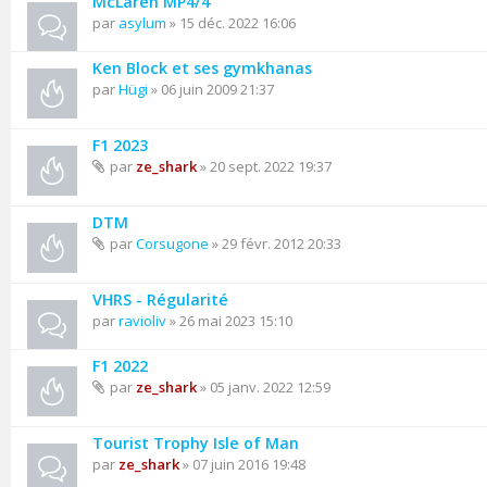
McLaren MP4/4
par
asylum
» 15 déc. 2022 16:06
Ken Block et ses gymkhanas
par
Hügi
» 06 juin 2009 21:37
F1 2023
par
ze_shark
» 20 sept. 2022 19:37
DTM
par
Corsugone
» 29 févr. 2012 20:33
VHRS - Régularité
par
ravioliv
» 26 mai 2023 15:10
F1 2022
par
ze_shark
» 05 janv. 2022 12:59
Tourist Trophy Isle of Man
par
ze_shark
» 07 juin 2016 19:48