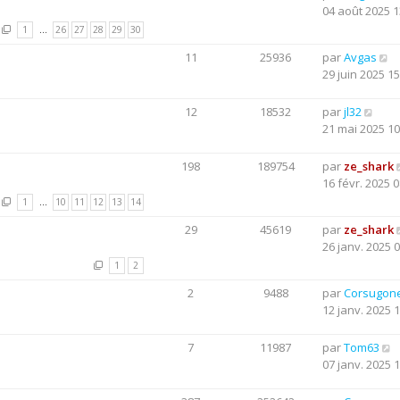
04 août 2025 1
1
…
26
27
28
29
30
11
25936
par
Avgas
29 juin 2025 15
12
18532
par
jl32
21 mai 2025 10
198
189754
par
ze_shark
16 févr. 2025 0
1
…
10
11
12
13
14
29
45619
par
ze_shark
26 janv. 2025 
1
2
2
9488
par
Corsugon
12 janv. 2025 
7
11987
par
Tom63
07 janv. 2025 