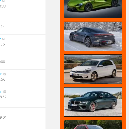
e
0:33
:14
e
:36
:00
an
8:56
an
8:52
9:01