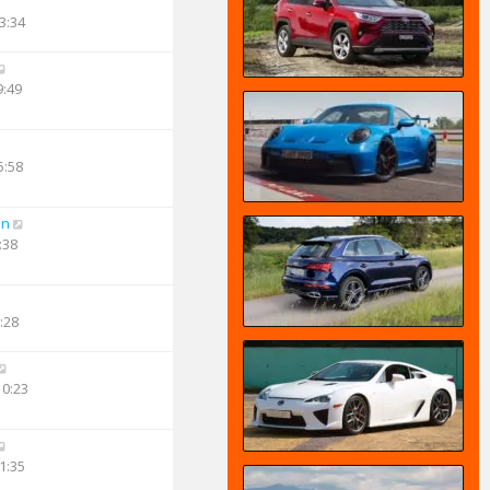
3:34
9:49
5:58
an
:38
:28
10:23
1:35