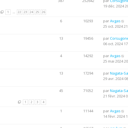
387
252642
par
Corsugon
19 déc. 2024 2
1
…
22
23
24
25
26
6
10293
par
Avgas
25 oct. 2024 21
13
19456
par
Corsugon
06 oct. 2024 17
4
14292
par
Avgas
25 mai 2024 20
13
17294
par
Nagata-S
29 avr. 2024 0
45
71052
par
Nagata-S
21 févr. 2024 0
1
2
3
4
1
11144
par
Avgas
14 févr. 2024 1