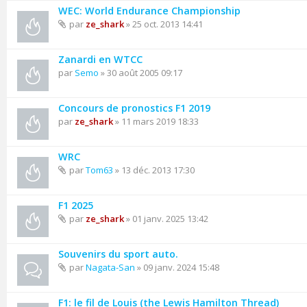
WEC: World Endurance Championship
par
ze_shark
» 25 oct. 2013 14:41
Zanardi en WTCC
par
Semo
» 30 août 2005 09:17
Concours de pronostics F1 2019
par
ze_shark
» 11 mars 2019 18:33
WRC
par
Tom63
» 13 déc. 2013 17:30
F1 2025
par
ze_shark
» 01 janv. 2025 13:42
Souvenirs du sport auto.
par
Nagata-San
» 09 janv. 2024 15:48
F1: le fil de Louis (the Lewis Hamilton Thread)