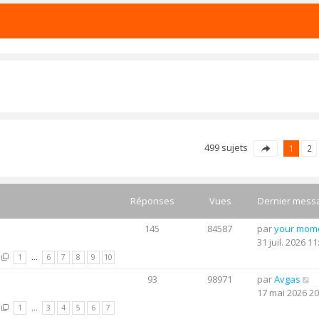
499 sujets
1
2
Réponses
Vues
Dernier mess
145
84587
par
your mom
31 juil. 2026 11
1
…
6
7
8
9
10
93
98971
par
Avgas
17 mai 2026 20
1
…
3
4
5
6
7