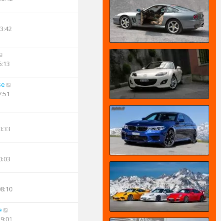
23:42
6:13
se
7:51
0:33
0:03
08:10
e
19:01