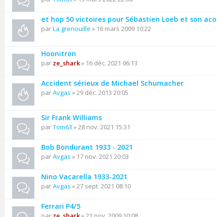
et hop 50 victoires pour Sébastien Loeb et son aco
par
La grenouille
» 16 mars 2009 10:22
Hoonitron
par
ze_shark
» 16 déc. 2021 06:13
Accident sérieux de Michael Schumacher
par
Avgas
» 29 déc. 2013 20:05
Sir Frank Williams
par
Tom63
» 28 nov. 2021 15:31
Bob Bondurant 1933 - 2021
par
Avgas
» 17 nov. 2021 20:03
Nino Vacarella 1933-2021
par
Avgas
» 27 sept. 2021 08:10
Ferrari P4/5
par
ze_shark
» 21 nov. 2009 10:08