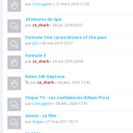
par
Corsugone
» 12 mars 2015 21:02
24 Heures de Spa
par
ze_shark
» 28 juil. 2018 20:07
Formula One races/drivers of the past
par
jl32
» 03 mai 2019 10:37
Formule E
par
ze_shark
» 24 oct. 2015 20:58
Rolex 24h Daytona
par
ze_shark
» 24 janv. 2015 21:43
Clique TV : Les confidences d’Alain Prost
par
Corsugone
» 08 déc. 2024 17:35
Senna - Le film -
par
Avgas
» 21 mai 2011 16:11