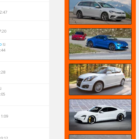
2:47
7:20
o
:44
:28
:05
11:09
20:12