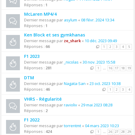
Réponses :
1
McLaren MP4/4
Dernier message par
asylum
«
08 févr. 2024 13:34
Réponses :
1
Ken Block et ses gymkhanas
Dernier message par
ze_shark
«
10 déc. 2023 09:49
Réponses :
66
1
2
3
4
5
F1 2023
Dernier message par
_nicolas
«
30 nov. 2023 15:58
Réponses :
281
1
…
16
17
18
19
DTM
Dernier message par
Nagata-San
«
23 oct. 2023 10:38
Réponses :
46
1
2
3
4
VHRS - Régularité
Dernier message par
ravioliv
«
29 mai 2023 08:28
Réponses :
2
F1 2022
Dernier message par
torrentmt
«
04 mars 2023 10:23
Réponses :
424
1
…
26
27
28
29