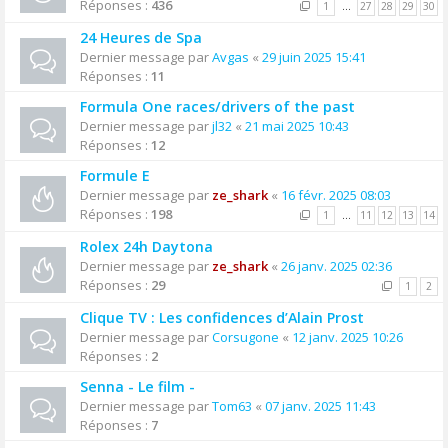
Réponses :
436
1
…
27
28
29
30
24 Heures de Spa
Dernier message par
Avgas
«
29 juin 2025 15:41
Réponses :
11
Formula One races/drivers of the past
Dernier message par
jl32
«
21 mai 2025 10:43
Réponses :
12
Formule E
Dernier message par
ze_shark
«
16 févr. 2025 08:03
Réponses :
198
1
…
11
12
13
14
Rolex 24h Daytona
Dernier message par
ze_shark
«
26 janv. 2025 02:36
Réponses :
29
1
2
Clique TV : Les confidences d’Alain Prost
Dernier message par
Corsugone
«
12 janv. 2025 10:26
Réponses :
2
Senna - Le film -
Dernier message par
Tom63
«
07 janv. 2025 11:43
Réponses :
7