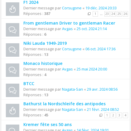
F1 2024
Dernier message par
Corsugone
«
19 déc. 2024 20:33
Réponses :
387
1
…
23
24
25
26
From gentleman Driver to gentleman Racer
Dernier message par
Avgas
«
25 oct. 2024 21:14
Réponses :
6
Niki Lauda 1949-2019
Dernier message par
Corsugone
«
06 oct. 2024 17:36
Réponses :
13
Monaco historique
Dernier message par
Avgas
«
25 mai 2024 20:00
Réponses :
4
BTCC
Dernier message par
Nagata-San
«
29 avr. 2024 08:56
Réponses :
13
Bathurst la Nordschleife des antipodes
Dernier message par
Nagata-San
«
21 févr. 2024 08:52
Réponses :
45
1
2
3
4
Kremer fête ses 50 ans
Dernier message par
Avgas
«
14 févr. 2024 19:01