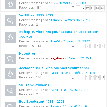
Dernier message par
jl32
«
20 mars 2022 11:09
Réponses :
484
1
…
30
31
32
33
Vic Elford 1935-2022
Dernier message par
Tom63
«
14 mars 2022 20:12
Réponses :
2
et hop 50 victoires pour Sébastien Loeb et son
acolyte
Dernier message par
Tom63
«
23 janv. 2022 23:42
Réponses :
113
1
…
5
6
7
8
Hoonitron
Dernier message par
ze_shark
«
16 déc. 2021 06:13
Accident sérieux de Michael Schumacher
Dernier message par
LaRascasse
«
11 déc. 2021 17:51
Réponses :
199
1
…
11
12
13
14
Sir Frank Williams
Dernier message par
Avgas
«
28 nov. 2021 20:33
Réponses :
2
Bob Bondurant 1933 - 2021
Dernier message par
Avgas
«
17 nov. 2021 20:03