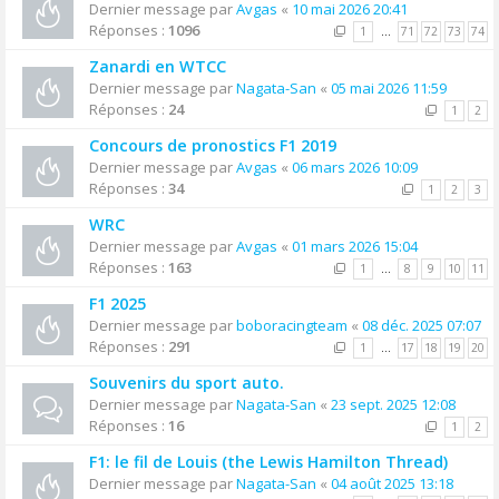
Dernier message par
Avgas
«
10 mai 2026 20:41
Réponses :
1096
1
…
71
72
73
74
Zanardi en WTCC
Dernier message par
Nagata-San
«
05 mai 2026 11:59
Réponses :
24
1
2
Concours de pronostics F1 2019
Dernier message par
Avgas
«
06 mars 2026 10:09
Réponses :
34
1
2
3
WRC
Dernier message par
Avgas
«
01 mars 2026 15:04
Réponses :
163
1
…
8
9
10
11
F1 2025
Dernier message par
boboracingteam
«
08 déc. 2025 07:07
Réponses :
291
1
…
17
18
19
20
Souvenirs du sport auto.
Dernier message par
Nagata-San
«
23 sept. 2025 12:08
Réponses :
16
1
2
F1: le fil de Louis (the Lewis Hamilton Thread)
Dernier message par
Nagata-San
«
04 août 2025 13:18