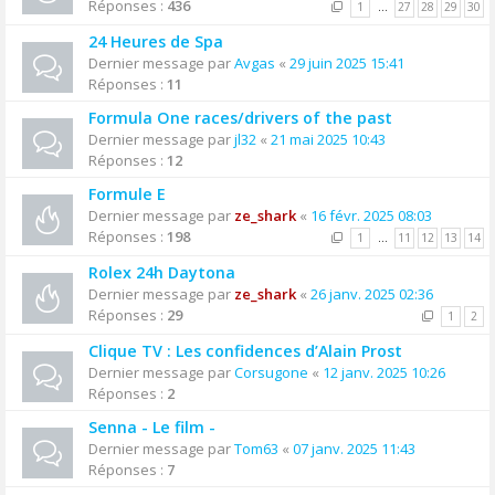
Réponses :
436
1
…
27
28
29
30
24 Heures de Spa
Dernier message par
Avgas
«
29 juin 2025 15:41
Réponses :
11
Formula One races/drivers of the past
Dernier message par
jl32
«
21 mai 2025 10:43
Réponses :
12
Formule E
Dernier message par
ze_shark
«
16 févr. 2025 08:03
Réponses :
198
1
…
11
12
13
14
Rolex 24h Daytona
Dernier message par
ze_shark
«
26 janv. 2025 02:36
Réponses :
29
1
2
Clique TV : Les confidences d’Alain Prost
Dernier message par
Corsugone
«
12 janv. 2025 10:26
Réponses :
2
Senna - Le film -
Dernier message par
Tom63
«
07 janv. 2025 11:43
Réponses :
7