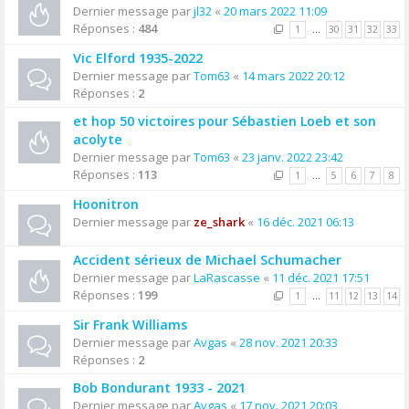
Dernier message par
jl32
«
20 mars 2022 11:09
Réponses :
484
1
…
30
31
32
33
Vic Elford 1935-2022
Dernier message par
Tom63
«
14 mars 2022 20:12
Réponses :
2
et hop 50 victoires pour Sébastien Loeb et son
acolyte
Dernier message par
Tom63
«
23 janv. 2022 23:42
Réponses :
113
1
…
5
6
7
8
Hoonitron
Dernier message par
ze_shark
«
16 déc. 2021 06:13
Accident sérieux de Michael Schumacher
Dernier message par
LaRascasse
«
11 déc. 2021 17:51
Réponses :
199
1
…
11
12
13
14
Sir Frank Williams
Dernier message par
Avgas
«
28 nov. 2021 20:33
Réponses :
2
Bob Bondurant 1933 - 2021
Dernier message par
Avgas
«
17 nov. 2021 20:03