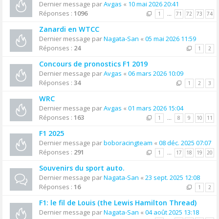
Dernier message par
Avgas
«
10 mai 2026 20:41
Réponses :
1096
1
…
71
72
73
74
Zanardi en WTCC
Dernier message par
Nagata-San
«
05 mai 2026 11:59
Réponses :
24
1
2
Concours de pronostics F1 2019
Dernier message par
Avgas
«
06 mars 2026 10:09
Réponses :
34
1
2
3
WRC
Dernier message par
Avgas
«
01 mars 2026 15:04
Réponses :
163
1
…
8
9
10
11
F1 2025
Dernier message par
boboracingteam
«
08 déc. 2025 07:07
Réponses :
291
1
…
17
18
19
20
Souvenirs du sport auto.
Dernier message par
Nagata-San
«
23 sept. 2025 12:08
Réponses :
16
1
2
F1: le fil de Louis (the Lewis Hamilton Thread)
Dernier message par
Nagata-San
«
04 août 2025 13:18