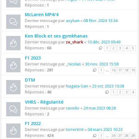
Réponses :
1
McLaren MP4/4
Dernier message par
asylum
«
08 févr. 2024 13:34
Réponses :
1
Ken Block et ses gymkhanas
Dernier message par
ze_shark
«
10 déc. 2023 09:49
Réponses :
66
1
2
3
4
5
F1 2023
Dernier message par
_nicolas
«
30 nov. 2023 15:58
Réponses :
281
1
…
16
17
18
19
DTM
Dernier message par
Nagata-San
«
23 oct. 2023 10:38
Réponses :
46
1
2
3
4
VHRS - Régularité
Dernier message par
ravioliv
«
29 mai 2023 08:28
Réponses :
2
F1 2022
Dernier message par
torrentmt
«
04 mars 2023 10:23
Réponses :
424
1
…
26
27
28
29