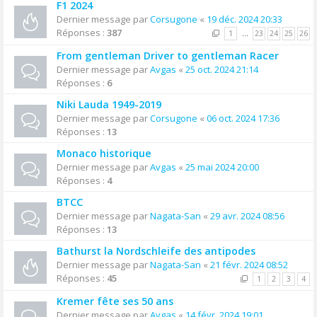
F1 2024
Dernier message par
Corsugone
«
19 déc. 2024 20:33
Réponses :
387
1
…
23
24
25
26
From gentleman Driver to gentleman Racer
Dernier message par
Avgas
«
25 oct. 2024 21:14
Réponses :
6
Niki Lauda 1949-2019
Dernier message par
Corsugone
«
06 oct. 2024 17:36
Réponses :
13
Monaco historique
Dernier message par
Avgas
«
25 mai 2024 20:00
Réponses :
4
BTCC
Dernier message par
Nagata-San
«
29 avr. 2024 08:56
Réponses :
13
Bathurst la Nordschleife des antipodes
Dernier message par
Nagata-San
«
21 févr. 2024 08:52
Réponses :
45
1
2
3
4
Kremer fête ses 50 ans
Dernier message par
Avgas
«
14 févr. 2024 19:01