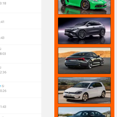
3:18
:41
:43
8:03
02:36
e
10:26
11:43