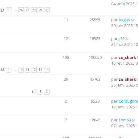
04 août 2025 1
1
…
26
27
28
29
30
11
25995
par
Avgas
29 juin 2025 15
12
18585
par
jl32
21 mai 2025 10
198
190050
par
ze_shark
16 févr. 2025 0
1
…
10
11
12
13
14
29
45702
par
ze_shark
26 janv. 2025 
1
2
2
9528
par
Corsugon
12 janv. 2025 
7
12045
par
Tom63
07 janv. 2025 