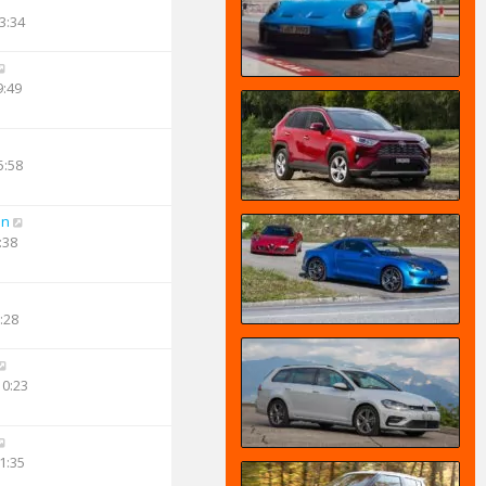
3:34
9:49
5:58
an
:38
:28
10:23
1:35