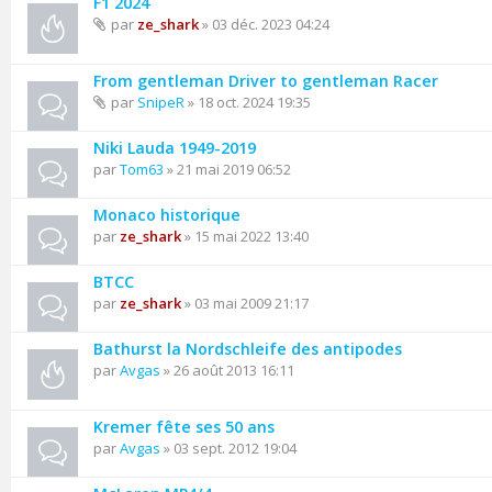
F1 2024
par
ze_shark
» 03 déc. 2023 04:24
From gentleman Driver to gentleman Racer
par
SnipeR
» 18 oct. 2024 19:35
Niki Lauda 1949-2019
par
Tom63
» 21 mai 2019 06:52
Monaco historique
par
ze_shark
» 15 mai 2022 13:40
BTCC
par
ze_shark
» 03 mai 2009 21:17
Bathurst la Nordschleife des antipodes
par
Avgas
» 26 août 2013 16:11
Kremer fête ses 50 ans
par
Avgas
» 03 sept. 2012 19:04