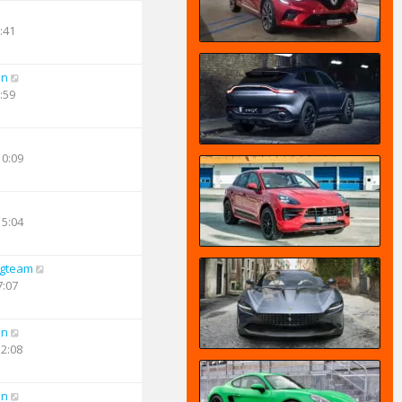
:41
an
:59
10:09
15:04
ngteam
7:07
an
12:08
an