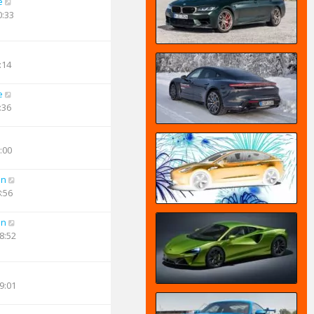
e
0:33
:14
e
:36
:00
an
8:56
an
8:52
9:01