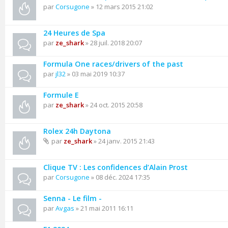
par
Corsugone
» 12 mars 2015 21:02
24 Heures de Spa
par
ze_shark
» 28 juil. 2018 20:07
Formula One races/drivers of the past
par
jl32
» 03 mai 2019 10:37
Formule E
par
ze_shark
» 24 oct. 2015 20:58
Rolex 24h Daytona
par
ze_shark
» 24 janv. 2015 21:43
Clique TV : Les confidences d’Alain Prost
par
Corsugone
» 08 déc. 2024 17:35
Senna - Le film -
par
Avgas
» 21 mai 2011 16:11