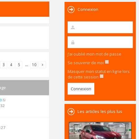
Connexion
J’ai oublié mon mot de passe
Se souvenir de moi
3
4
5
…
10
Masquer mon statut en ligne lors
de cette session
age
o
:32
Les articles les plus lus
:27