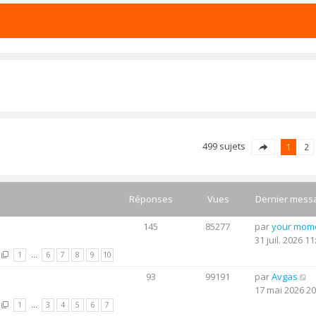
499 sujets
1
2
Réponses
Vues
Dernier mess
145
85277
par
your mom
31 juil. 2026 11
1
…
6
7
8
9
10
93
99191
par
Avgas
17 mai 2026 20
1
…
3
4
5
6
7