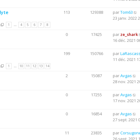
lyte
113
129388
par
Tom63
23 janv. 2022 
1
…
4
5
6
7
8
0
17425
par
ze_shark
16 déc. 2021 0
199
150766
par
LaRascas
11 déc. 2021 1
1
…
10
11
12
13
14
2
15087
par
Avgas
28 nov. 2021 2
0
17255
par
Avgas
17 nov. 2021 2
0
16854
par
Avgas
27 sept. 2021 
11
23835
par
Corsugon
26 sept. 2021 