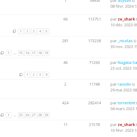
1
16604
par
asylum
08 févr. 2024 1
66
113751
par
ze_shark
10 déc. 2023 0
1
2
3
4
5
281
173238
par
_nicolas
30 nov. 2023 1
1
…
15
16
17
18
19
46
71260
par
Nagata-S
23 oct. 2023 10
1
2
3
4
2
11748
par
ravioliv
29 mai 2023 08
424
282414
par
torrentmt
04 mars 2023 
1
…
25
26
27
28
29
11
21578
par
ze_shark
10 févr. 2023 1