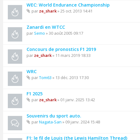
WEC: World Endurance Championship
par
ze_shark
» 25 oct. 2013 14:41
Zanardi en WTCC
par
Semo
» 30 août 2005 09:17
Concours de pronostics F1 2019
par
ze_shark
» 11 mars 2019 18:33
WRC
par
Tom63
» 13 déc. 2013 17:30
F1 2025
par
ze_shark
» 01 janv. 2025 13:42
Souvenirs du sport auto.
par
Nagata-San
» 09 janv. 2024 15:48
F1: le fil de Louis (the Lewis Hamilton Thread)