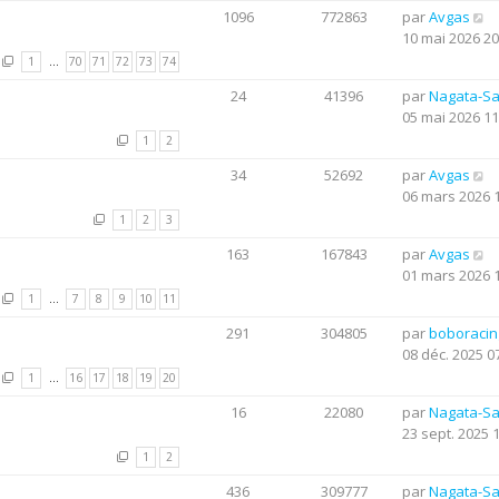
1096
772863
par
Avgas
10 mai 2026 20
1
…
70
71
72
73
74
24
41396
par
Nagata-S
05 mai 2026 11
1
2
34
52692
par
Avgas
06 mars 2026 
1
2
3
163
167843
par
Avgas
01 mars 2026 
1
…
7
8
9
10
11
291
304805
par
boboraci
08 déc. 2025 0
1
…
16
17
18
19
20
16
22080
par
Nagata-S
23 sept. 2025 
1
2
436
309777
par
Nagata-S