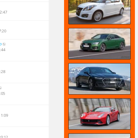
2:47
7:20
o
:44
:28
:05
11:09
20:12