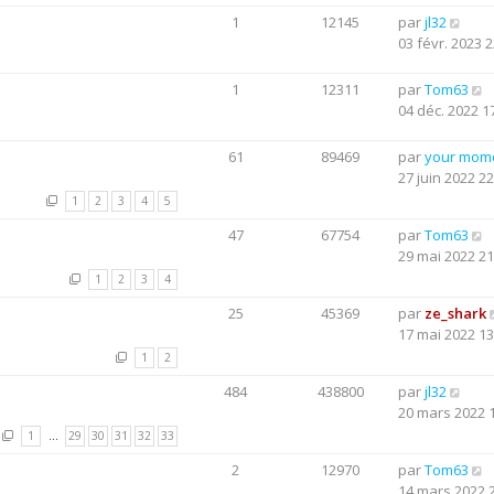
1
12145
par
jl32
03 févr. 2023 2
1
12311
par
Tom63
04 déc. 2022 1
61
89469
par
your mom
27 juin 2022 22
1
2
3
4
5
47
67754
par
Tom63
29 mai 2022 21
1
2
3
4
25
45369
par
ze_shark
17 mai 2022 13
1
2
484
438800
par
jl32
20 mars 2022 
1
…
29
30
31
32
33
2
12970
par
Tom63
14 mars 2022 