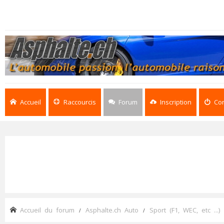
Accueil
Raccourcis
Forum
Inscription
Co
Accueil du forum
Asphalte.ch Auto
Sport (F1, WEC, etc ...)