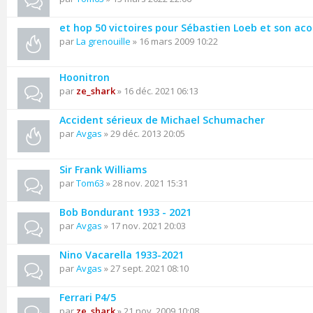
et hop 50 victoires pour Sébastien Loeb et son aco
par
La grenouille
» 16 mars 2009 10:22
Hoonitron
par
ze_shark
» 16 déc. 2021 06:13
Accident sérieux de Michael Schumacher
par
Avgas
» 29 déc. 2013 20:05
Sir Frank Williams
par
Tom63
» 28 nov. 2021 15:31
Bob Bondurant 1933 - 2021
par
Avgas
» 17 nov. 2021 20:03
Nino Vacarella 1933-2021
par
Avgas
» 27 sept. 2021 08:10
Ferrari P4/5
par
ze_shark
» 21 nov. 2009 10:08