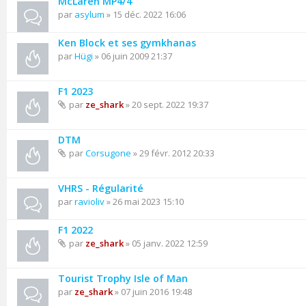
McLaren MP4/4
par
asylum
» 15 déc. 2022 16:06
Ken Block et ses gymkhanas
par
Hügi
» 06 juin 2009 21:37
F1 2023
par
ze_shark
» 20 sept. 2022 19:37
DTM
par
Corsugone
» 29 févr. 2012 20:33
VHRS - Régularité
par
ravioliv
» 26 mai 2023 15:10
F1 2022
par
ze_shark
» 05 janv. 2022 12:59
Tourist Trophy Isle of Man
par
ze_shark
» 07 juin 2016 19:48