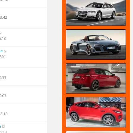
23:42
6:13
se
7:51
0:33
0:03
08:10
e
19:01