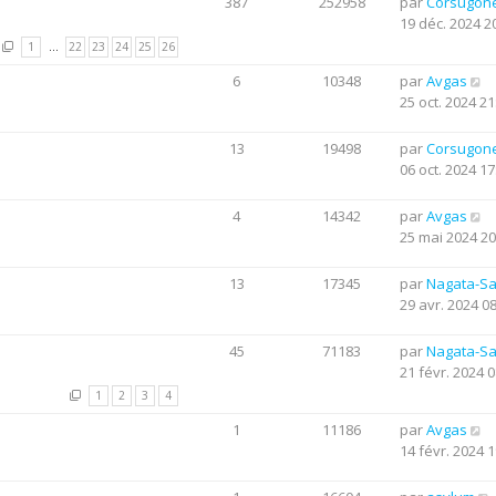
387
252958
par
Corsugon
19 déc. 2024 2
1
…
22
23
24
25
26
6
10348
par
Avgas
25 oct. 2024 21
13
19498
par
Corsugon
06 oct. 2024 17
4
14342
par
Avgas
25 mai 2024 20
13
17345
par
Nagata-S
29 avr. 2024 0
45
71183
par
Nagata-S
21 févr. 2024 0
1
2
3
4
1
11186
par
Avgas
14 févr. 2024 1