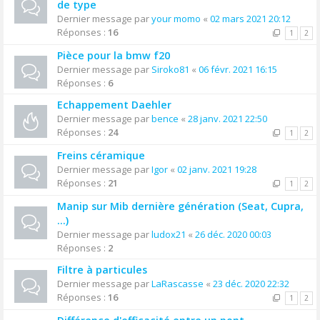
de type
Dernier message par
your momo
«
02 mars 2021 20:12
Réponses :
16
1
2
Pièce pour la bmw f20
Dernier message par
Siroko81
«
06 févr. 2021 16:15
Réponses :
6
Echappement Daehler
Dernier message par
bence
«
28 janv. 2021 22:50
Réponses :
24
1
2
Freins céramique
Dernier message par
Igor
«
02 janv. 2021 19:28
Réponses :
21
1
2
Manip sur Mib dernière génération (Seat, Cupra,
...)
Dernier message par
ludox21
«
26 déc. 2020 00:03
Réponses :
2
Filtre à particules
Dernier message par
LaRascasse
«
23 déc. 2020 22:32
Réponses :
16
1
2