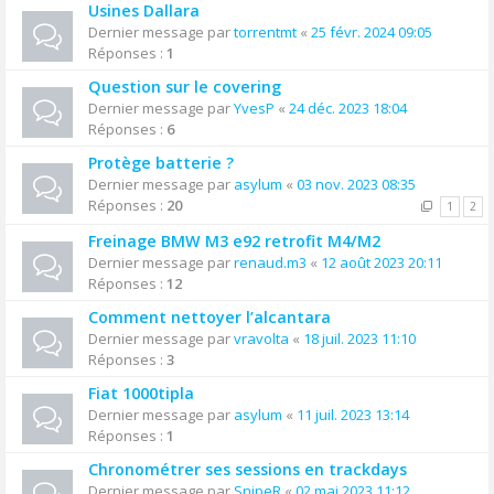
Usines Dallara
Dernier message par
torrentmt
«
25 févr. 2024 09:05
Réponses :
1
Question sur le covering
Dernier message par
YvesP
«
24 déc. 2023 18:04
Réponses :
6
Protège batterie ?
Dernier message par
asylum
«
03 nov. 2023 08:35
Réponses :
20
1
2
Freinage BMW M3 e92 retrofit M4/M2
Dernier message par
renaud.m3
«
12 août 2023 20:11
Réponses :
12
Comment nettoyer l’alcantara
Dernier message par
vravolta
«
18 juil. 2023 11:10
Réponses :
3
Fiat 1000tipla
Dernier message par
asylum
«
11 juil. 2023 13:14
Réponses :
1
Chronométrer ses sessions en trackdays
Dernier message par
SnipeR
«
02 mai 2023 11:12