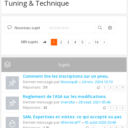
Tuning & Technique
Nouveau sujet
Rechercher
689 sujets
1
2
3
4
5
…
14
Sujets
Comment lire les inscriptions sur un pneu.
Dernier message par
Noisequik
«
24 nov. 2024 10:10
Réponses :
59
1
2
3
4
Reglement de l'ASA sur les modifications
Dernier message par
vravolta
«
28 sept. 2021 05:46
Réponses :
43
1
2
3
SAN, Expertises et visites: ce qui accepté ou pas
Dernier message par
AFerreiraPT
«
05 août 2026 20:46
Réponses :
125