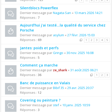
1
…
6
7
8
9
Silentblocs Powerflex
Dernier message par
Nagata-San
«
13 mars 2026 14:21
Réponses :
7
Aujourd'hui j'ai testé…la qualité du service chez
Porsche
Dernier message par
asylum
«
27 févr. 2026 15:03
Réponses :
69
1
2
3
4
5
Jantes: poids et perfs
Dernier message par
Gringo
«
30 nov. 2025 16:08
Réponses :
5
Comment ça marche
Dernier message par
ze_shark
«
31 août 2025 06:21
Réponses :
36
1
2
3
Banc de puissance en Valais
Dernier message par
Bibif 35
«
29 avr. 2025 20:37
Réponses :
12
Covering ou peinture ?
Dernier message par
stef
«
10 janv. 2025 10:59
Réponses :
3