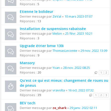
Réponses :
5
Etienne le bolideur
Dernier message par
ZeVal
«
10 mars 2023 07:07
Réponses :
13
Installation de suspensions rabaissée
Dernier message par
Melon
«
25 févr. 2023 10:21
Réponses :
3
Upgrade étrier bmw 130i
Dernier message par
ThomasLecomte
«
29 nov. 2022 13:09
Réponses :
9
Mansory
Dernier message par
Yvan
«
28 nov. 2022 08:25
Réponses :
20
1
2
Qu'est ce qui est mieux: changement de roues ou
de pneus
Dernier message par
vravolta
«
16 oct. 2022 07:32
Réponses :
39
1
2
3
BEV tech
Dernier message par
ze_shark
«
29 janv. 2022 02:11