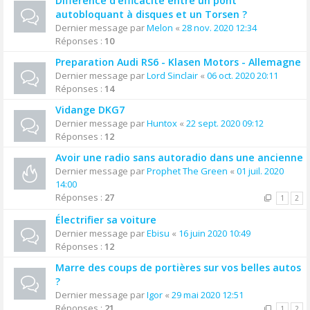
Différence d'efficacité entre un pont
autobloquant à disques et un Torsen ?
Dernier message par
Melon
«
28 nov. 2020 12:34
Réponses :
10
Preparation Audi RS6 - Klasen Motors - Allemagne
Dernier message par
Lord Sinclair
«
06 oct. 2020 20:11
Réponses :
14
Vidange DKG7
Dernier message par
Huntox
«
22 sept. 2020 09:12
Réponses :
12
Avoir une radio sans autoradio dans une ancienne
Dernier message par
Prophet The Green
«
01 juil. 2020
14:00
Réponses :
27
1
2
Électrifier sa voiture
Dernier message par
Ebisu
«
16 juin 2020 10:49
Réponses :
12
Marre des coups de portières sur vos belles autos
?
Dernier message par
Igor
«
29 mai 2020 12:51
Réponses :
21
1
2