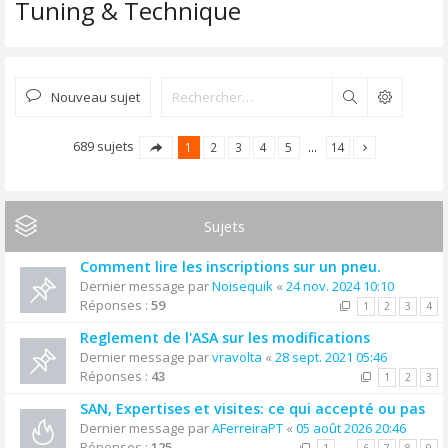
Tuning & Technique
Nouveau sujet
Rechercher
689 sujets
1
2
3
4
5
…
14
Sujets
Comment lire les inscriptions sur un pneu.
Dernier message par
Noisequik
«
24 nov. 2024 10:10
Réponses :
59
1
2
3
4
Reglement de l'ASA sur les modifications
Dernier message par
vravolta
«
28 sept. 2021 05:46
Réponses :
43
1
2
3
SAN, Expertises et visites: ce qui accepté ou pas
Dernier message par
AFerreiraPT
«
05 août 2026 20:46
Réponses :
125