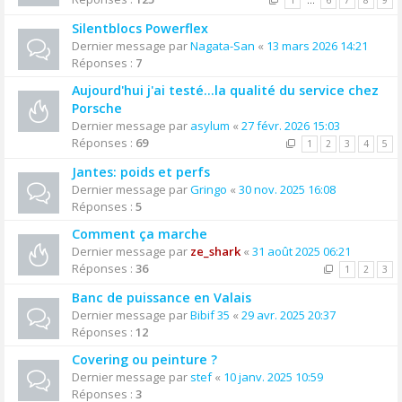
1
…
6
7
8
9
Silentblocs Powerflex
Dernier message par
Nagata-San
«
13 mars 2026 14:21
Réponses :
7
Aujourd'hui j'ai testé…la qualité du service chez
Porsche
Dernier message par
asylum
«
27 févr. 2026 15:03
Réponses :
69
1
2
3
4
5
Jantes: poids et perfs
Dernier message par
Gringo
«
30 nov. 2025 16:08
Réponses :
5
Comment ça marche
Dernier message par
ze_shark
«
31 août 2025 06:21
Réponses :
36
1
2
3
Banc de puissance en Valais
Dernier message par
Bibif 35
«
29 avr. 2025 20:37
Réponses :
12
Covering ou peinture ?
Dernier message par
stef
«
10 janv. 2025 10:59
Réponses :
3