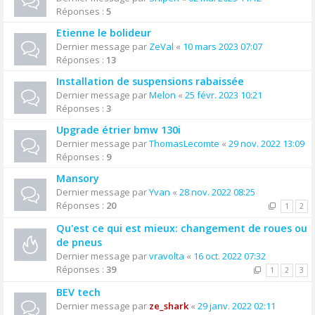
Réponses :
5
Etienne le bolideur
Dernier message par
ZeVal
«
10 mars 2023 07:07
Réponses :
13
Installation de suspensions rabaissée
Dernier message par
Melon
«
25 févr. 2023 10:21
Réponses :
3
Upgrade étrier bmw 130i
Dernier message par
ThomasLecomte
«
29 nov. 2022 13:09
Réponses :
9
Mansory
Dernier message par
Yvan
«
28 nov. 2022 08:25
Réponses :
20
1
2
Qu'est ce qui est mieux: changement de roues ou
de pneus
Dernier message par
vravolta
«
16 oct. 2022 07:32
Réponses :
39
1
2
3
BEV tech
Dernier message par
ze_shark
«
29 janv. 2022 02:11