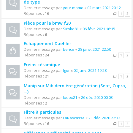
de type
Dernier message par
your momo
«
02 mars 2021 20:12
Réponses :
16
1
2
Pièce pour la bmw f20
Dernier message par
Siroko81
«
06 févr. 2021 16:15
Réponses :
6
Echappement Daehler
Dernier message par
bence
«
28 janv. 2021 22:50
Réponses :
24
1
2
Freins céramique
Dernier message par
Igor
«
02 janv. 2021 19:28
Réponses :
21
1
2
Manip sur Mib dernière génération (Seat, Cupra,
...)
Dernier message par
ludox21
«
26 déc. 2020 00:03
Réponses :
2
Filtre à particules
Dernier message par
LaRascasse
«
23 déc. 2020 22:32
Réponses :
16
1
2