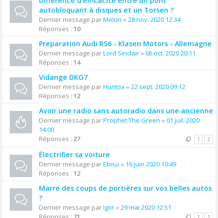
Différence d'efficacité entre un pont
autobloquant à disques et un Torsen ?
Dernier message par
Melon
«
28 nov. 2020 12:34
Réponses :
10
Preparation Audi RS6 - Klasen Motors - Allemagne
Dernier message par
Lord Sinclair
«
06 oct. 2020 20:11
Réponses :
14
Vidange DKG7
Dernier message par
Huntox
«
22 sept. 2020 09:12
Réponses :
12
Avoir une radio sans autoradio dans une ancienne
Dernier message par
Prophet The Green
«
01 juil. 2020
14:00
Réponses :
27
1
2
Électrifier sa voiture
Dernier message par
Ebisu
«
16 juin 2020 10:49
Réponses :
12
Marre des coups de portières sur vos belles autos
?
Dernier message par
Igor
«
29 mai 2020 12:51
Réponses :
21
1
2