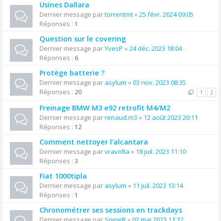
Usines Dallara
Dernier message par
torrentmt
«
25 févr. 2024 09:05
Réponses :
1
Question sur le covering
Dernier message par
YvesP
«
24 déc. 2023 18:04
Réponses :
6
Protège batterie ?
Dernier message par
asylum
«
03 nov. 2023 08:35
Réponses :
20
1
2
Freinage BMW M3 e92 retrofit M4/M2
Dernier message par
renaud.m3
«
12 août 2023 20:11
Réponses :
12
Comment nettoyer l’alcantara
Dernier message par
vravolta
«
18 juil. 2023 11:10
Réponses :
3
Fiat 1000tipla
Dernier message par
asylum
«
11 juil. 2023 13:14
Réponses :
1
Chronométrer ses sessions en trackdays
Dernier message par
SnipeR
«
02 mai 2023 11:12