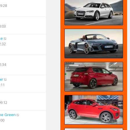
19:28
0:03
se
2:32
2:34
ir
:11
09:12
he Green
:00