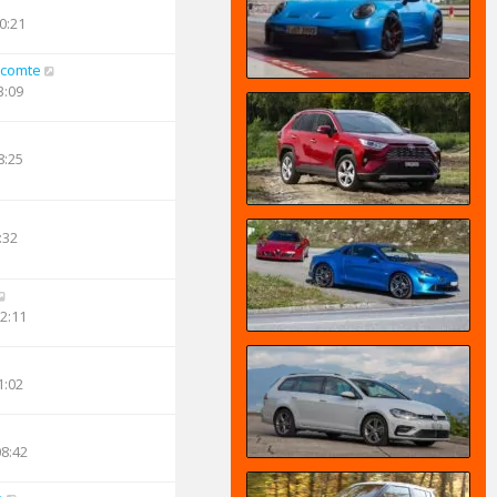
0:21
comte
3:09
8:25
:32
02:11
1:02
08:42