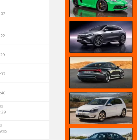
:07
:22
:29
:37
:40
2:29
9:05