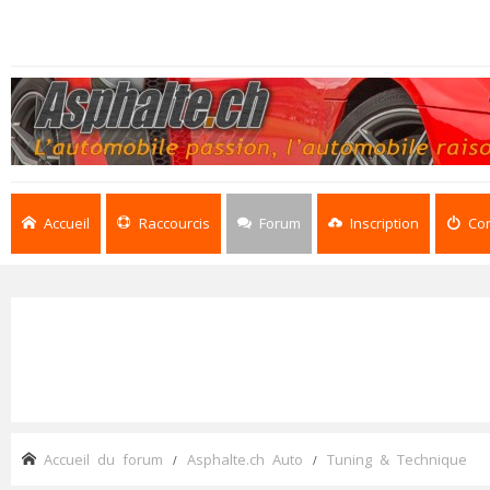
Accueil
Raccourcis
Forum
Inscription
Co
Accueil du forum
Asphalte.ch Auto
Tuning & Technique