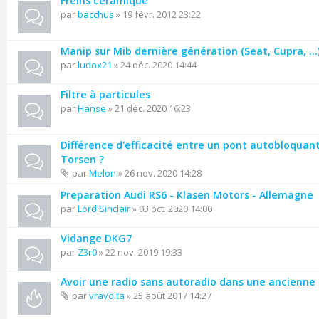
Freins céramique
par
bacchus
» 19 févr. 2012 23:22
Manip sur Mib dernière génération (Seat, Cupra, ...
par
ludox21
» 24 déc. 2020 14:44
Filtre à particules
par
Hanse
» 21 déc. 2020 16:23
Différence d'efficacité entre un pont autobloquant
Torsen ?
par
Melon
» 26 nov. 2020 14:28
Preparation Audi RS6 - Klasen Motors - Allemagne
par
Lord Sinclair
» 03 oct. 2020 14:00
Vidange DKG7
par
Z3r0
» 22 nov. 2019 19:33
Avoir une radio sans autoradio dans une ancienne
par
vravolta
» 25 août 2017 14:27