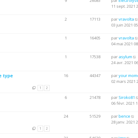
9
26085
par
Electrolys
11 sept. 2021 
2
17113
par
vravolta
03 juin 2021 05
1
16405
par
vravolta
04 mai 2021 08
1
17538
par
asylum
24 avr. 2021 0
e type
16
44347
par
your mom
02 mars 2021 
1
2
6
21478
par
Siroko81
06 févr. 2021 1
24
51529
par
bence
28 janv. 2021 
1
2