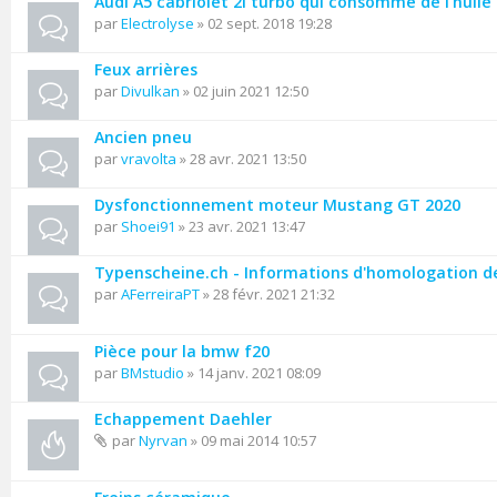
Audi A5 cabriolet 2l turbo qui consomme de l'huile
par
Electrolyse
» 02 sept. 2018 19:28
Feux arrières
par
Divulkan
» 02 juin 2021 12:50
Ancien pneu
par
vravolta
» 28 avr. 2021 13:50
Dysfonctionnement moteur Mustang GT 2020
par
Shoei91
» 23 avr. 2021 13:47
Typenscheine.ch - Informations d'homologation d
par
AFerreiraPT
» 28 févr. 2021 21:32
Pièce pour la bmw f20
par
BMstudio
» 14 janv. 2021 08:09
Echappement Daehler
par
Nyrvan
» 09 mai 2014 10:57