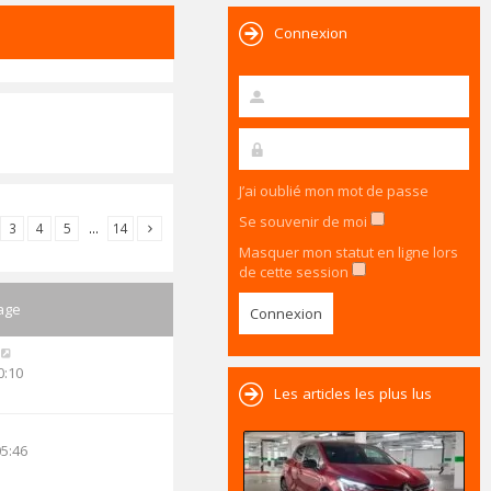
Connexion
J’ai oublié mon mot de passe
Se souvenir de moi
3
4
5
…
14
Masquer mon statut en ligne lors
de cette session
age
0:10
Les articles les plus lus
05:46