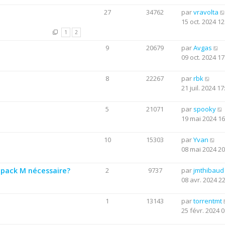
27
34762
par
vravolta
15 oct. 2024 12
1
2
9
20679
par
Avgas
09 oct. 2024 17
8
22267
par
rbk
21 juil. 2024 17
5
21071
par
spooky
19 mai 2024 16
10
15303
par
Yvan
08 mai 2024 20
i pack M nécessaire?
2
9737
par
jmthibaud
08 avr. 2024 2
1
13143
par
torrentmt
25 févr. 2024 0