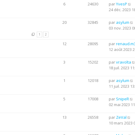
6
24630
par
YvesP
24 déc. 2023 1
20
32845
par
asylum
03 nov. 2023 0
1
2
12
28095
par
renaud.m
12 août 2023 2
3
15202
par
vravolta
18 juil. 2023 11
1
12018
par
asylum
11 juil. 2023 13
5
17008
par
SnipeR
02 mai 2023 11
13
26558
par
ZeVal
10 mars 2023 