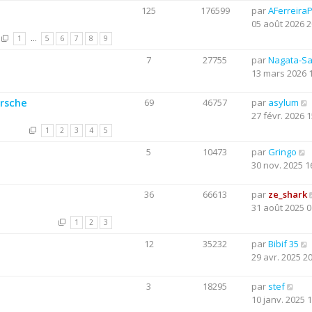
125
176599
par
AFerreira
05 août 2026 2
1
…
5
6
7
8
9
7
27755
par
Nagata-S
13 mars 2026 
orsche
69
46757
par
asylum
27 févr. 2026 1
1
2
3
4
5
5
10473
par
Gringo
30 nov. 2025 1
36
66613
par
ze_shark
31 août 2025 0
1
2
3
12
35232
par
Bibif 35
29 avr. 2025 2
3
18295
par
stef
10 janv. 2025 