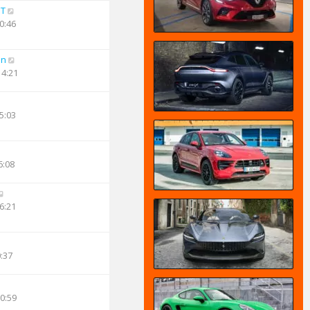
PT
0:46
an
14:21
5:03
6:08
6:21
0:37
10:59