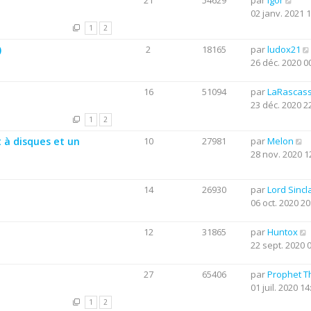
21
54629
par
Igor
02 janv. 2021 
1
2
)
2
18165
par
ludox21
26 déc. 2020 0
16
51094
par
LaRascas
23 déc. 2020 2
1
2
 à disques et un
10
27981
par
Melon
28 nov. 2020 1
14
26930
par
Lord Sincla
06 oct. 2020 20
12
31865
par
Huntox
22 sept. 2020 
27
65406
par
Prophet T
01 juil. 2020 14
1
2