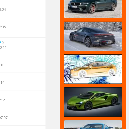
8:04
8:35
3
0:11
:10
:14
:12
07:07