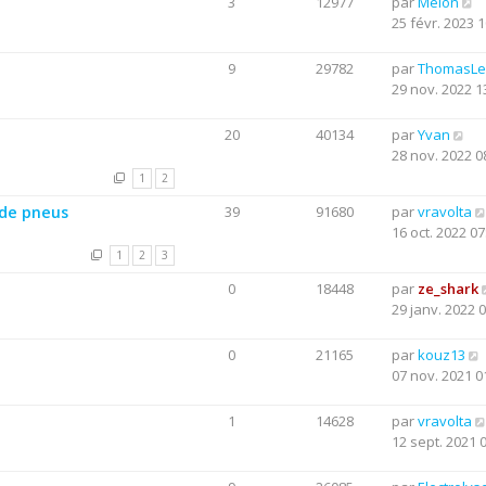
3
12977
par
Melon
25 févr. 2023 1
9
29782
par
ThomasLe
29 nov. 2022 1
20
40134
par
Yvan
28 nov. 2022 0
1
2
 de pneus
39
91680
par
vravolta
16 oct. 2022 07
1
2
3
0
18448
par
ze_shark
29 janv. 2022 
0
21165
par
kouz13
07 nov. 2021 0
1
14628
par
vravolta
12 sept. 2021 