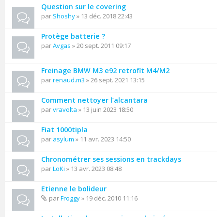
Question sur le covering
par
Shoshy
» 13 déc. 2018 22:43
Protège batterie ?
par
Avgas
» 20 sept. 2011 09:17
Freinage BMW M3 e92 retrofit M4/M2
par
renaud.m3
» 26 sept. 2021 13:15
Comment nettoyer l’alcantara
par
vravolta
» 13 juin 2023 18:50
Fiat 1000tipla
par
asylum
» 11 avr. 2023 14:50
Chronométrer ses sessions en trackdays
par
LoKi
» 13 avr. 2023 08:48
Etienne le bolideur
par
Froggy
» 19 déc. 2010 11:16