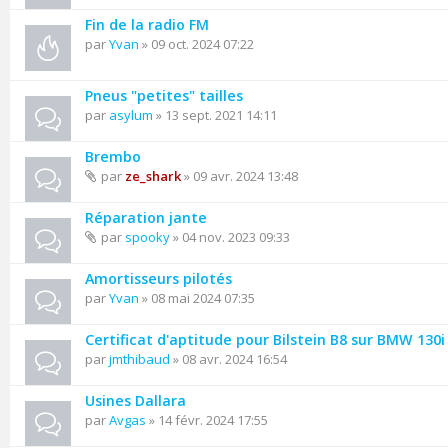
Fin de la radio FM
par
Yvan
» 09 oct. 2024 07:22
Pneus "petites" tailles
par
asylum
» 13 sept. 2021 14:11
Brembo
par
ze_shark
» 09 avr. 2024 13:48
Réparation jante
par
spooky
» 04 nov. 2023 09:33
Amortisseurs pilotés
par
Yvan
» 08 mai 2024 07:35
Certificat d'aptitude pour Bilstein B8 sur BMW 130
par
jmthibaud
» 08 avr. 2024 16:54
Usines Dallara
par
Avgas
» 14 févr. 2024 17:55