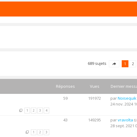
689 sujets
1
2
Réponses
Vues
Dernier mess
59
191972
par
Noisequik
24 nov. 2024 1
1
2
3
4
43
149295
par
vravolta
28 sept. 2021 
1
2
3