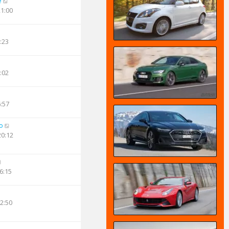
e
21:00
:23
:02
6:57
o
20:12
6:15
22:50