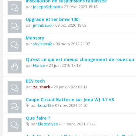
Installation de suspensions rabaissée
par
JosephSchmidt
» 23 févr. 2023 15:18
Upgrade étrier bmw 130i
par
jmthibaud
» 08 oct. 2020 18:03
Mansory
par
skyliner42
» 06 mars 2012 21:07
Qu'est ce qui est mieux: changement de roues ou
par
Hanse
» 21 juin 2016 17:18
BEV tech
par
ze_shark
» 29 janv. 2022 02:11
Coupe Circuit Batterie sur Jeep WJ 4.7 V8
par
kouz13
» 07 nov. 2021 01:02
Que faire ?
par
Electrolyse
» 11 sept. 2021 20:22