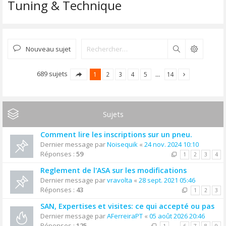
Tuning & Technique
Nouveau sujet
Rechercher
689 sujets
1
2
3
4
5
…
14
Sujets
Comment lire les inscriptions sur un pneu.
Dernier message par
Noisequik
«
24 nov. 2024 10:10
Réponses :
59
1
2
3
4
Reglement de l'ASA sur les modifications
Dernier message par
vravolta
«
28 sept. 2021 05:46
Réponses :
43
1
2
3
SAN, Expertises et visites: ce qui accepté ou pas
Dernier message par
AFerreiraPT
«
05 août 2026 20:46
Réponses :
125