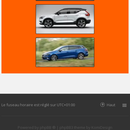
Le fuseau horaire est réglé sur
UTC+01:00
Haut
Powered by
phpBB ®
| phpBB3 theme by
KomiDesign