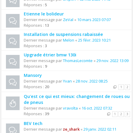
Réponses :
5
Etienne le bolideur
Dernier message par
ZeVal
«
10 mars 2023 07:07
Réponses :
13
Installation de suspensions rabaissée
Dernier message par
Melon
«
25 févr. 2023 10:21
Réponses :
3
Upgrade étrier bmw 130i
Dernier message par
ThomasLecomte
«
29 nov. 2022 13:09
Réponses :
9
Mansory
Dernier message par
Yvan
«
28 nov. 2022 08:25
Réponses :
20
1
2
Qu'est ce qui est mieux: changement de roues ou
de pneus
Dernier message par
vravolta
«
16 oct. 2022 07:32
Réponses :
39
1
2
3
BEV tech
Dernier message par
ze_shark
«
29 janv. 2022 02:11