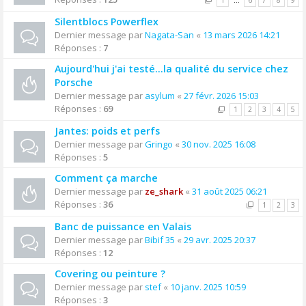
1
…
6
7
8
9
Silentblocs Powerflex
Dernier message par
Nagata-San
«
13 mars 2026 14:21
Réponses :
7
Aujourd'hui j'ai testé…la qualité du service chez
Porsche
Dernier message par
asylum
«
27 févr. 2026 15:03
Réponses :
69
1
2
3
4
5
Jantes: poids et perfs
Dernier message par
Gringo
«
30 nov. 2025 16:08
Réponses :
5
Comment ça marche
Dernier message par
ze_shark
«
31 août 2025 06:21
Réponses :
36
1
2
3
Banc de puissance en Valais
Dernier message par
Bibif 35
«
29 avr. 2025 20:37
Réponses :
12
Covering ou peinture ?
Dernier message par
stef
«
10 janv. 2025 10:59
Réponses :
3