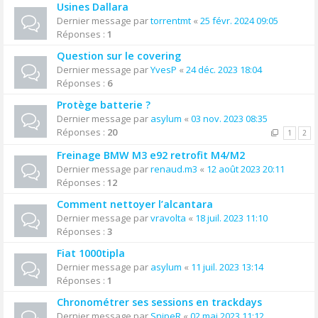
Usines Dallara
Dernier message par
torrentmt
«
25 févr. 2024 09:05
Réponses :
1
Question sur le covering
Dernier message par
YvesP
«
24 déc. 2023 18:04
Réponses :
6
Protège batterie ?
Dernier message par
asylum
«
03 nov. 2023 08:35
Réponses :
20
1
2
Freinage BMW M3 e92 retrofit M4/M2
Dernier message par
renaud.m3
«
12 août 2023 20:11
Réponses :
12
Comment nettoyer l’alcantara
Dernier message par
vravolta
«
18 juil. 2023 11:10
Réponses :
3
Fiat 1000tipla
Dernier message par
asylum
«
11 juil. 2023 13:14
Réponses :
1
Chronométrer ses sessions en trackdays
Dernier message par
SnipeR
«
02 mai 2023 11:12