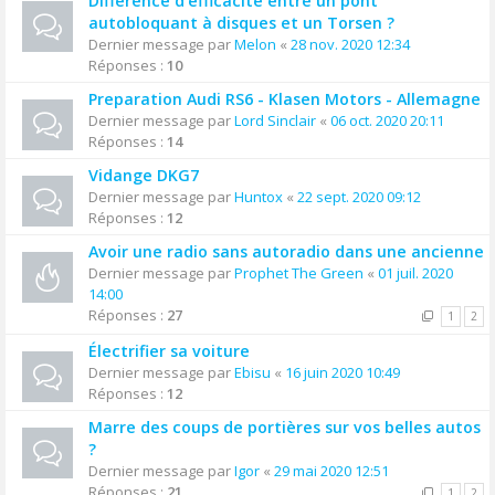
Différence d'efficacité entre un pont
autobloquant à disques et un Torsen ?
Dernier message par
Melon
«
28 nov. 2020 12:34
Réponses :
10
Preparation Audi RS6 - Klasen Motors - Allemagne
Dernier message par
Lord Sinclair
«
06 oct. 2020 20:11
Réponses :
14
Vidange DKG7
Dernier message par
Huntox
«
22 sept. 2020 09:12
Réponses :
12
Avoir une radio sans autoradio dans une ancienne
Dernier message par
Prophet The Green
«
01 juil. 2020
14:00
Réponses :
27
1
2
Électrifier sa voiture
Dernier message par
Ebisu
«
16 juin 2020 10:49
Réponses :
12
Marre des coups de portières sur vos belles autos
?
Dernier message par
Igor
«
29 mai 2020 12:51
Réponses :
21
1
2