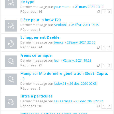
de type
Dernier message par
your momo
«
02 mars 2021 20:12
Réponses :
16
1
2
Pièce pour la bmw f20
Dernier message par
Siroko81
«
06 févr. 2021 16:15
Réponses :
6
Echappement Daehler
Dernier message par
bence
«
28 janv. 2021 22:50
Réponses :
24
1
2
Freins céramique
Dernier message par
Igor
«
02 janv. 2021 19:28
Réponses :
21
1
2
Manip sur Mib dernière génération (Seat, Cupra,
...)
Dernier message par
ludox21
«
26 déc. 2020 00:03
Réponses :
2
Filtre à particules
Dernier message par
LaRascasse
«
23 déc. 2020 22:32
Réponses :
16
1
2