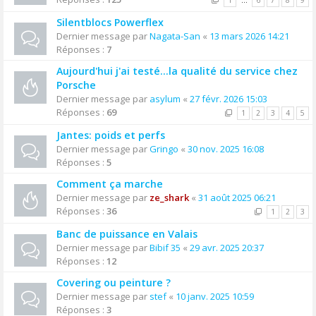
1
…
6
7
8
9
Silentblocs Powerflex
Dernier message par
Nagata-San
«
13 mars 2026 14:21
Réponses :
7
Aujourd'hui j'ai testé…la qualité du service chez
Porsche
Dernier message par
asylum
«
27 févr. 2026 15:03
Réponses :
69
1
2
3
4
5
Jantes: poids et perfs
Dernier message par
Gringo
«
30 nov. 2025 16:08
Réponses :
5
Comment ça marche
Dernier message par
ze_shark
«
31 août 2025 06:21
Réponses :
36
1
2
3
Banc de puissance en Valais
Dernier message par
Bibif 35
«
29 avr. 2025 20:37
Réponses :
12
Covering ou peinture ?
Dernier message par
stef
«
10 janv. 2025 10:59
Réponses :
3