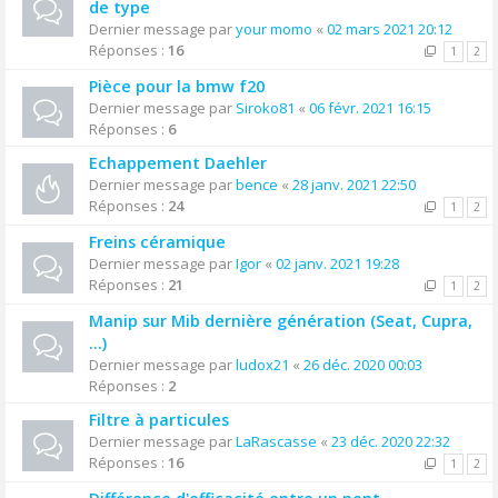
de type
Dernier message par
your momo
«
02 mars 2021 20:12
Réponses :
16
1
2
Pièce pour la bmw f20
Dernier message par
Siroko81
«
06 févr. 2021 16:15
Réponses :
6
Echappement Daehler
Dernier message par
bence
«
28 janv. 2021 22:50
Réponses :
24
1
2
Freins céramique
Dernier message par
Igor
«
02 janv. 2021 19:28
Réponses :
21
1
2
Manip sur Mib dernière génération (Seat, Cupra,
...)
Dernier message par
ludox21
«
26 déc. 2020 00:03
Réponses :
2
Filtre à particules
Dernier message par
LaRascasse
«
23 déc. 2020 22:32
Réponses :
16
1
2