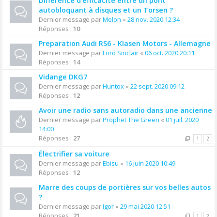
Différence d'efficacité entre un pont
autobloquant à disques et un Torsen ?
Dernier message par
Melon
«
28 nov. 2020 12:34
Réponses :
10
Preparation Audi RS6 - Klasen Motors - Allemagne
Dernier message par
Lord Sinclair
«
06 oct. 2020 20:11
Réponses :
14
Vidange DKG7
Dernier message par
Huntox
«
22 sept. 2020 09:12
Réponses :
12
Avoir une radio sans autoradio dans une ancienne
Dernier message par
Prophet The Green
«
01 juil. 2020
14:00
Réponses :
27
1
2
Électrifier sa voiture
Dernier message par
Ebisu
«
16 juin 2020 10:49
Réponses :
12
Marre des coups de portières sur vos belles autos
?
Dernier message par
Igor
«
29 mai 2020 12:51
Réponses :
21
1
2