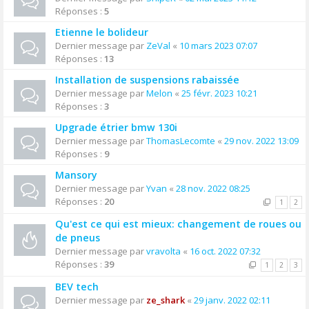
Réponses :
5
Etienne le bolideur
Dernier message par
ZeVal
«
10 mars 2023 07:07
Réponses :
13
Installation de suspensions rabaissée
Dernier message par
Melon
«
25 févr. 2023 10:21
Réponses :
3
Upgrade étrier bmw 130i
Dernier message par
ThomasLecomte
«
29 nov. 2022 13:09
Réponses :
9
Mansory
Dernier message par
Yvan
«
28 nov. 2022 08:25
Réponses :
20
1
2
Qu'est ce qui est mieux: changement de roues ou
de pneus
Dernier message par
vravolta
«
16 oct. 2022 07:32
Réponses :
39
1
2
3
BEV tech
Dernier message par
ze_shark
«
29 janv. 2022 02:11