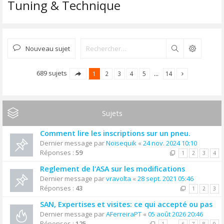
Tuning & Technique
Nouveau sujet
Rechercher
689 sujets
1
2
3
4
5
…
14
Sujets
Comment lire les inscriptions sur un pneu.
Dernier message par
Noisequik
«
24 nov. 2024 10:10
Réponses :
59
1
2
3
4
Reglement de l'ASA sur les modifications
Dernier message par
vravolta
«
28 sept. 2021 05:46
Réponses :
43
1
2
3
SAN, Expertises et visites: ce qui accepté ou pas
Dernier message par
AFerreiraPT
«
05 août 2026 20:46
Réponses :
125