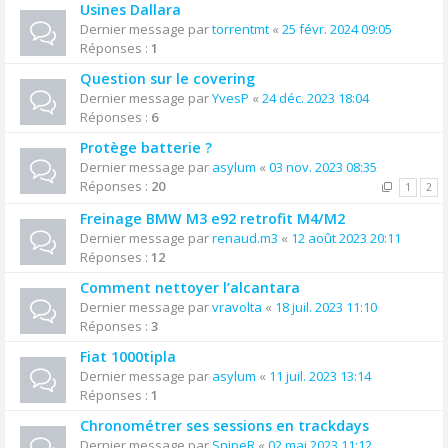
Usines Dallara
Dernier message par
torrentmt
«
25 févr. 2024 09:05
Réponses :
1
Question sur le covering
Dernier message par
YvesP
«
24 déc. 2023 18:04
Réponses :
6
Protège batterie ?
Dernier message par
asylum
«
03 nov. 2023 08:35
Réponses :
20
1
2
Freinage BMW M3 e92 retrofit M4/M2
Dernier message par
renaud.m3
«
12 août 2023 20:11
Réponses :
12
Comment nettoyer l’alcantara
Dernier message par
vravolta
«
18 juil. 2023 11:10
Réponses :
3
Fiat 1000tipla
Dernier message par
asylum
«
11 juil. 2023 13:14
Réponses :
1
Chronométrer ses sessions en trackdays
Dernier message par
SnipeR
«
02 mai 2023 11:12