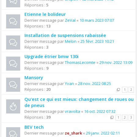
Réponses :
5
Etienne le bolideur
Dernier message par
ZeVal
«
10 mars 2023 07:07
Réponses :
13
Installation de suspensions rabaissée
Dernier message par
Melon
«
25 févr. 2023 10:21
Réponses :
3
Upgrade étrier bmw 130i
Dernier message par
ThomasLecomte
«
29 nov. 2022 13:09
Réponses :
9
Mansory
Dernier message par
Yvan
«
28 nov. 2022 08:25
Réponses :
20
1
2
Qu'est ce qui est mieux: changement de roues ou
de pneus
Dernier message par
vravolta
«
16 oct. 2022 07:32
Réponses :
39
1
2
3
BEV tech
Dernier message par
ze_shark
«
29 janv. 2022 02:11