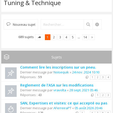
Tuning & Technique
Nouveau sujet
Rechercher
689 sujets
1
2
3
4
5
…
14
Sujets
Comment lire les inscriptions sur un pneu.
Dernier message par
Noisequik
«
24 nov. 2024 10:10
Réponses :
59
1
2
3
4
Reglement de l'ASA sur les modifications
Dernier message par
vravolta
«
28 sept. 2021 05:46
Réponses :
43
1
2
3
SAN, Expertises et visites: ce qui accepté ou pas
Dernier message par
AFerreiraPT
«
05 août 2026 20:46
Réponses :
125