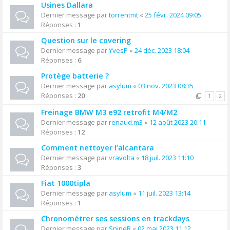
Usines Dallara
Dernier message par
torrentmt
«
25 févr. 2024 09:05
Réponses :
1
Question sur le covering
Dernier message par
YvesP
«
24 déc. 2023 18:04
Réponses :
6
Protège batterie ?
Dernier message par
asylum
«
03 nov. 2023 08:35
Réponses :
20
1
2
Freinage BMW M3 e92 retrofit M4/M2
Dernier message par
renaud.m3
«
12 août 2023 20:11
Réponses :
12
Comment nettoyer l’alcantara
Dernier message par
vravolta
«
18 juil. 2023 11:10
Réponses :
3
Fiat 1000tipla
Dernier message par
asylum
«
11 juil. 2023 13:14
Réponses :
1
Chronométrer ses sessions en trackdays
Dernier message par
SnipeR
«
02 mai 2023 11:12