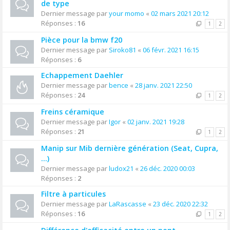
de type
Dernier message par
your momo
«
02 mars 2021 20:12
Réponses :
16
1
2
Pièce pour la bmw f20
Dernier message par
Siroko81
«
06 févr. 2021 16:15
Réponses :
6
Echappement Daehler
Dernier message par
bence
«
28 janv. 2021 22:50
Réponses :
24
1
2
Freins céramique
Dernier message par
Igor
«
02 janv. 2021 19:28
Réponses :
21
1
2
Manip sur Mib dernière génération (Seat, Cupra,
...)
Dernier message par
ludox21
«
26 déc. 2020 00:03
Réponses :
2
Filtre à particules
Dernier message par
LaRascasse
«
23 déc. 2020 22:32
Réponses :
16
1
2