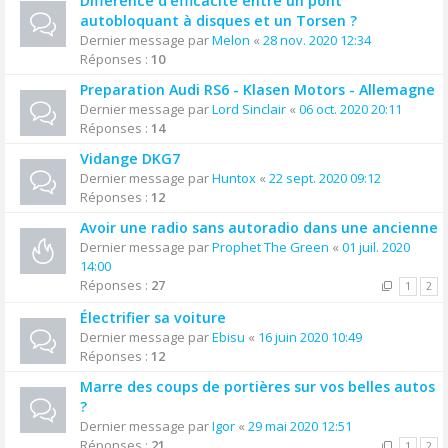
Différence d'efficacité entre un pont
autobloquant à disques et un Torsen ?
Dernier message par
Melon
«
28 nov. 2020 12:34
Réponses :
10
Preparation Audi RS6 - Klasen Motors - Allemagne
Dernier message par
Lord Sinclair
«
06 oct. 2020 20:11
Réponses :
14
Vidange DKG7
Dernier message par
Huntox
«
22 sept. 2020 09:12
Réponses :
12
Avoir une radio sans autoradio dans une ancienne
Dernier message par
Prophet The Green
«
01 juil. 2020
14:00
Réponses :
27
1
2
Électrifier sa voiture
Dernier message par
Ebisu
«
16 juin 2020 10:49
Réponses :
12
Marre des coups de portières sur vos belles autos
?
Dernier message par
Igor
«
29 mai 2020 12:51
Réponses :
21
1
2