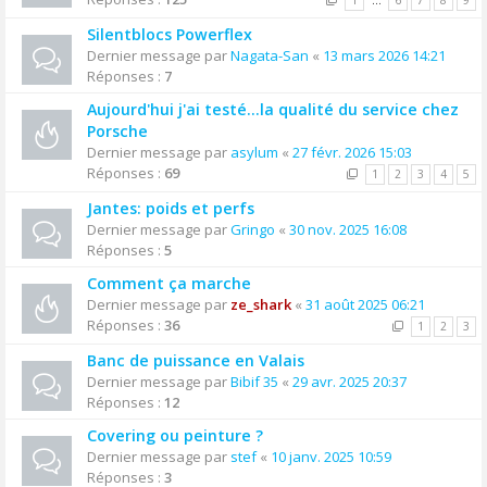
1
…
6
7
8
9
Silentblocs Powerflex
Dernier message par
Nagata-San
«
13 mars 2026 14:21
Réponses :
7
Aujourd'hui j'ai testé…la qualité du service chez
Porsche
Dernier message par
asylum
«
27 févr. 2026 15:03
Réponses :
69
1
2
3
4
5
Jantes: poids et perfs
Dernier message par
Gringo
«
30 nov. 2025 16:08
Réponses :
5
Comment ça marche
Dernier message par
ze_shark
«
31 août 2025 06:21
Réponses :
36
1
2
3
Banc de puissance en Valais
Dernier message par
Bibif 35
«
29 avr. 2025 20:37
Réponses :
12
Covering ou peinture ?
Dernier message par
stef
«
10 janv. 2025 10:59
Réponses :
3