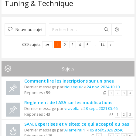
Tuning & Technique
Nouveau sujet
Rechercher
689 sujets
1
2
3
4
5
…
14
Sujets
Comment lire les inscriptions sur un pneu.
Dernier message par
Noisequik
«
24 nov. 2024 10:10
Réponses :
59
1
2
3
4
Reglement de l'ASA sur les modifications
Dernier message par
vravolta
«
28 sept. 2021 05:46
Réponses :
43
1
2
3
SAN, Expertises et visites: ce qui accepté ou pas
Dernier message par
AFerreiraPT
«
05 août 2026 20:46
Réponses :
125