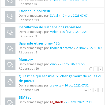
Réponses :
5
Etienne le bolideur
Dernier message par
ZeVal
«
10 mars 2023 07:07
Réponses :
13
Installation de suspensions rabaissée
Dernier message par
Melon
«
25 févr. 2023 10:21
Réponses :
3
Upgrade étrier bmw 130i
Dernier message par
ThomasLecomte
«
29 nov. 2022 13:09
Réponses :
9
Mansory
Dernier message par
Yvan
«
28 nov. 2022 08:25
Réponses :
20
1
2
Qu'est ce qui est mieux: changement de roues ou
de pneus
Dernier message par
vravolta
«
16 oct. 2022 07:32
Réponses :
39
1
2
3
BEV tech
Dernier message par
ze_shark
«
29 janv. 2022 02:11