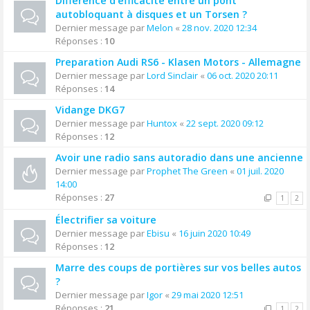
Différence d'efficacité entre un pont
autobloquant à disques et un Torsen ?
Dernier message par
Melon
«
28 nov. 2020 12:34
Réponses :
10
Preparation Audi RS6 - Klasen Motors - Allemagne
Dernier message par
Lord Sinclair
«
06 oct. 2020 20:11
Réponses :
14
Vidange DKG7
Dernier message par
Huntox
«
22 sept. 2020 09:12
Réponses :
12
Avoir une radio sans autoradio dans une ancienne
Dernier message par
Prophet The Green
«
01 juil. 2020
14:00
Réponses :
27
1
2
Électrifier sa voiture
Dernier message par
Ebisu
«
16 juin 2020 10:49
Réponses :
12
Marre des coups de portières sur vos belles autos
?
Dernier message par
Igor
«
29 mai 2020 12:51
Réponses :
21
1
2