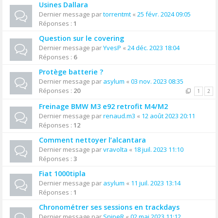
Usines Dallara
Dernier message par
torrentmt
«
25 févr. 2024 09:05
Réponses :
1
Question sur le covering
Dernier message par
YvesP
«
24 déc. 2023 18:04
Réponses :
6
Protège batterie ?
Dernier message par
asylum
«
03 nov. 2023 08:35
Réponses :
20
1
2
Freinage BMW M3 e92 retrofit M4/M2
Dernier message par
renaud.m3
«
12 août 2023 20:11
Réponses :
12
Comment nettoyer l’alcantara
Dernier message par
vravolta
«
18 juil. 2023 11:10
Réponses :
3
Fiat 1000tipla
Dernier message par
asylum
«
11 juil. 2023 13:14
Réponses :
1
Chronométrer ses sessions en trackdays
Dernier message par
SnipeR
«
02 mai 2023 11:12