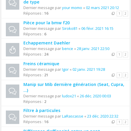
de type
Dernier message par
your momo
«
02 mars 2021 20:12
Réponses :
16
1
2
Pièce pour la bmw f20
Dernier message par
Siroko81
«
06 févr. 2021 16:15
Réponses :
6
Echappement Daehler
Dernier message par
bence
«
28 janv. 2021 22:50
Réponses :
24
1
2
Freins céramique
Dernier message par
Igor
«
02 janv. 2021 19:28
Réponses :
21
1
2
Manip sur Mib dernière génération (Seat, Cupra,
...)
Dernier message par
ludox21
«
26 déc. 2020 00:03
Réponses :
2
Filtre à particules
Dernier message par
LaRascasse
«
23 déc. 2020 22:32
Réponses :
16
1
2