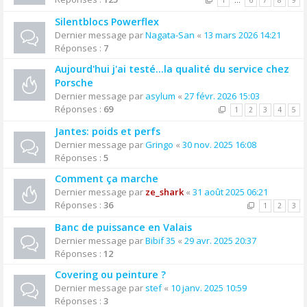
1
…
6
7
8
9
Silentblocs Powerflex
Dernier message par
Nagata-San
«
13 mars 2026 14:21
Réponses :
7
Aujourd'hui j'ai testé…la qualité du service chez
Porsche
Dernier message par
asylum
«
27 févr. 2026 15:03
Réponses :
69
1
2
3
4
5
Jantes: poids et perfs
Dernier message par
Gringo
«
30 nov. 2025 16:08
Réponses :
5
Comment ça marche
Dernier message par
ze_shark
«
31 août 2025 06:21
Réponses :
36
1
2
3
Banc de puissance en Valais
Dernier message par
Bibif 35
«
29 avr. 2025 20:37
Réponses :
12
Covering ou peinture ?
Dernier message par
stef
«
10 janv. 2025 10:59
Réponses :
3