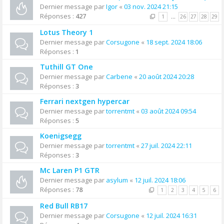
Dernier message par
Igor
«
03 nov. 2024 21:15
Réponses :
427
1
…
26
27
28
29
Lotus Theory 1
Dernier message par
Corsugone
«
18 sept. 2024 18:06
Réponses :
1
Tuthill GT One
Dernier message par
Carbene
«
20 août 2024 20:28
Réponses :
3
Ferrari nextgen hypercar
Dernier message par
torrentmt
«
03 août 2024 09:54
Réponses :
5
Koenigsegg
Dernier message par
torrentmt
«
27 juil. 2024 22:11
Réponses :
3
Mc Laren P1 GTR
Dernier message par
asylum
«
12 juil. 2024 18:06
Réponses :
78
1
2
3
4
5
6
Red Bull RB17
Dernier message par
Corsugone
«
12 juil. 2024 16:31