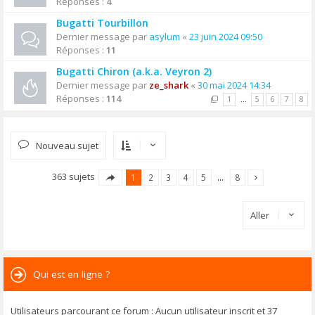
Réponses :
4
Bugatti Tourbillon
Dernier message par
asylum
«
23 juin 2024 09:50
Réponses :
11
Bugatti Chiron (a.k.a. Veyron 2)
Dernier message par
ze_shark
«
30 mai 2024 14:34
Réponses :
114
1
…
5
6
7
8
Nouveau sujet
363 sujets
1
2
3
4
5
…
8
Aller
Qui est en ligne ?
Utilisateurs parcourant ce forum : Aucun utilisateur inscrit et 37