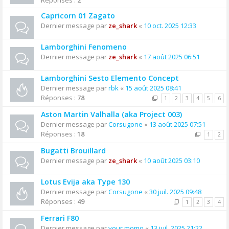
Réponses :
2
Capricorn 01 Zagato
Dernier message par
ze_shark
«
10 oct. 2025 12:33
Lamborghini Fenomeno
Dernier message par
ze_shark
«
17 août 2025 06:51
Lamborghini Sesto Elemento Concept
Dernier message par
rbk
«
15 août 2025 08:41
Réponses :
78
1
2
3
4
5
6
Aston Martin Valhalla (aka Project 003)
Dernier message par
Corsugone
«
13 août 2025 07:51
Réponses :
18
1
2
Bugatti Brouillard
Dernier message par
ze_shark
«
10 août 2025 03:10
Lotus Evija aka Type 130
Dernier message par
Corsugone
«
30 juil. 2025 09:48
Réponses :
49
1
2
3
4
Ferrari F80
Dernier message par
your momo
«
13 juil. 2025 21:22