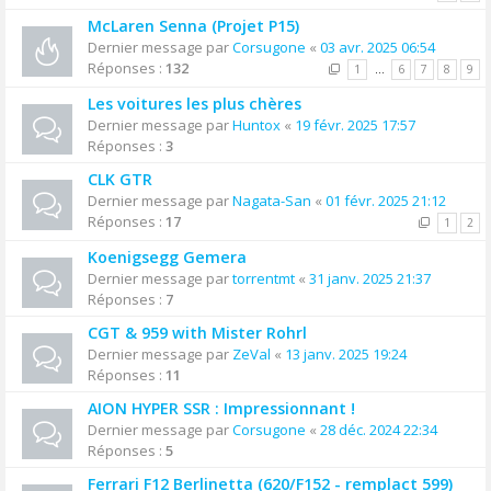
McLaren Senna (Projet P15)
Dernier message par
Corsugone
«
03 avr. 2025 06:54
Réponses :
132
1
…
6
7
8
9
Les voitures les plus chères
Dernier message par
Huntox
«
19 févr. 2025 17:57
Réponses :
3
CLK GTR
Dernier message par
Nagata-San
«
01 févr. 2025 21:12
Réponses :
17
1
2
Koenigsegg Gemera
Dernier message par
torrentmt
«
31 janv. 2025 21:37
Réponses :
7
CGT & 959 with Mister Rohrl
Dernier message par
ZeVal
«
13 janv. 2025 19:24
Réponses :
11
AION HYPER SSR : Impressionnant !
Dernier message par
Corsugone
«
28 déc. 2024 22:34
Réponses :
5
Ferrari F12 Berlinetta (620/F152 - remplact 599)