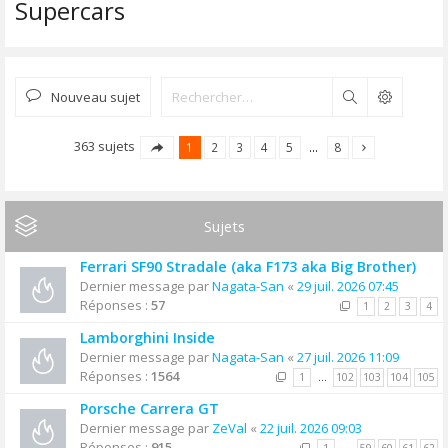
Supercars
Nouveau sujet
Rechercher
363 sujets
1
2
3
4
5
…
8
Sujets
Ferrari SF90 Stradale (aka F173 aka Big Brother)
Dernier message par
Nagata-San
«
29 juil. 2026 07:45
Réponses :
57
1
2
3
4
Lamborghini Inside
Dernier message par
Nagata-San
«
27 juil. 2026 11:09
Réponses :
1564
1
…
102
103
104
105
Porsche Carrera GT
Dernier message par
ZeVal
«
22 juil. 2026 09:03
Réponses :
915