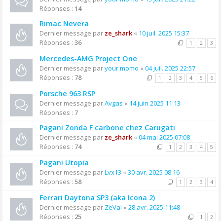
Réponses :
14
Rimac Nevera
Dernier message par
ze_shark
«
10 juil. 2025 15:37
Réponses :
36
1
2
3
Mercedes-AMG Project One
Dernier message par
your momo
«
04 juil. 2025 22:57
Réponses :
78
1
2
3
4
5
6
Porsche 963 RSP
Dernier message par
Avgas
«
14 juin 2025 11:13
Réponses :
7
Pagani Zonda F carbone chez Carugati
Dernier message par
ze_shark
«
04 mai 2025 07:08
Réponses :
74
1
2
3
4
5
Pagani Utopia
Dernier message par
Lvx13
«
30 avr. 2025 08:16
Réponses :
58
1
2
3
4
Ferrari Daytona SP3 (aka Icona 2)
Dernier message par
ZeVal
«
28 avr. 2025 11:48
Réponses :
25
1
2