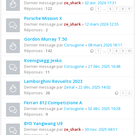
Dernier message par
ze_shark
«
02 avr. 2026 17:31
Réponses :
122
1
…
6
7
8
9
Porsche Mission X
Dernier message par
ze_shark
«
12 mars 2026 12:55
Réponses :
2
Gordon Murray T.50
Dernier message par
Corsugone
«
08 mars 2026 18:11
Réponses :
142
1
…
7
8
9
10
Koenigsegg Jesko
Dernier message par
Corsugone
«
27 déc. 2025 16:48
Réponses :
11
Lamborghini Revuelto 2023
Dernier message par
ZeVal
«
22 déc. 2025 14:02
Réponses :
26
1
2
Ferrari 812 Competizione A
Dernier message par
Corsugone
«
02 déc. 2025 19:28
Réponses :
9
BYD Yangwang U9
Dernier message par
ze_shark
«
30 nov. 2025 04:51