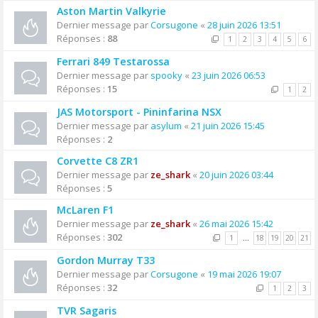
Aston Martin Valkyrie
Dernier message par
Corsugone
«
28 juin 2026 13:51
Réponses :
88
1
2
3
4
5
6
Ferrari 849 Testarossa
Dernier message par
spooky
«
23 juin 2026 06:53
Réponses :
15
1
2
JAS Motorsport - Pininfarina NSX
Dernier message par
asylum
«
21 juin 2026 15:45
Réponses :
2
Corvette C8 ZR1
Dernier message par
ze_shark
«
20 juin 2026 03:44
Réponses :
5
McLaren F1
Dernier message par
ze_shark
«
26 mai 2026 15:42
Réponses :
302
1
…
18
19
20
21
Gordon Murray T33
Dernier message par
Corsugone
«
19 mai 2026 19:07
Réponses :
32
1
2
3
TVR Sagaris