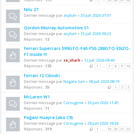
1
…
59
60
61
62
Nilu 27
Dernier message par
asylum
«
20 juil. 2026 07:01
Gordon Murray Automotive S1
Dernier message par
asylum
«
15 juil. 2026 09:23
Réponses :
13
Ferrari Supercars 599GTO-F40-F50-288GTO-ENZO-
F1 Inside !!!
Dernier message par
ze_shark
«
12 juil. 2026 09:40
Réponses :
135
1
…
7
8
9
10
Ferrari 12 Cilindri
Dernier message par
Nagata-San
«
08 juil. 2026 08:19
Réponses :
35
1
2
3
McLaren W1
Dernier message par
Corsugone
«
30 juin 2026 11:45
Réponses :
11
Pagani Huayra (aka C9)
Dernier message par
Corsugone
«
28 juin 2026 18:36
Réponses :
319
1
…
19
20
21
22